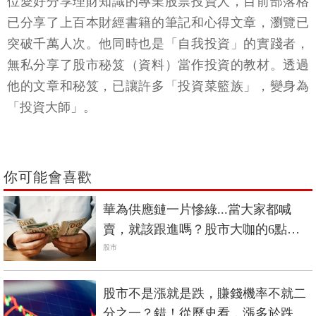
位愛好分享理財知識的專業股票投資人，目前部落格
已分享了上百本財經書籍的筆記和心得文章，瀏覽已
突破千萬人次。他同時也是「自我投資」的實踐者，
無私分享了股市秘笈（資料）當作投資的教材。透過
他的文章和秘笈，已讓許多「投資菜籃族」，變身為
「投資大師」。
你可能會喜歡
華為供應鏈一片慘綠...當大家都喊
賣，就該跟進嗎？股市大咖的6點提
醒
股市
股市不是漲就是跌，賺錢機率不就二
分之一？錯！從歷史看，漲多於跌…