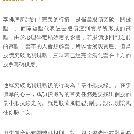
李佛摩所謂的「完美的行情」是指當股價突破「關鍵
點」。而關鍵點代表過去股價遭到賣壓所形成的高
點，由於心理學定錨效應的影響，若股價漲回到之前
的高點，套牢的人會想解套，所以會湧現賣壓。但當
股價突破此關鍵點，意味著已經完全消化套在上方的
股票籌碼供應。
他稱突破此關鍵點後的行為為「最小抵抗線」。在李
佛摩的心中，成功投機客的首要任務是要找出個股的
最小抵抗線走向。就是順著風輕鬆揚帆，設法別讓風
往你臉上吹。
但李佛摩那套關鍵點規則，對一般投資者比較難且必