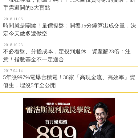
手需避開的3大盲點
2018.11.06
時間就是關鍵！量價操盤：開盤15分鐘算出成交量，決
定今天做多還做空
2018.10.23
不必看盤、分擔成本，定投到退休，資產翻23倍：注
意！指數基金不一定適合
2017.04.14
5年漲997%電爆台積電！38家「高現金流、高效率」資
優生，埋沒5年全公開