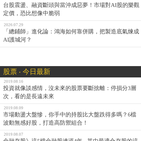
台股震盪、融資斷頭與當沖成惡夢！市場對AI股的樂觀
定價，恐比想像中脆弱
2026.07.29
「總鋪師」進化論：鴻海如何靠併購，把製造底氣煉成
AI護城河？
股票 ‧ 今日最新
2019.08.16
投資就像談感情，沒未來的股票要斷捨離：停損分3層
次，看的是長遠未來
2019.08.09
市場動盪大盤慘，你手中的持股比大盤跌得多嗎？6檔
波動無感好股，打造高防禦組合！
2019.08.07