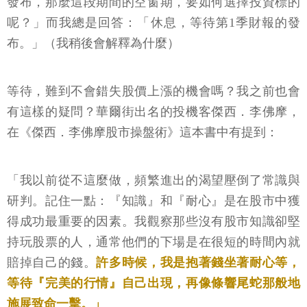
發布，那麼這段期間的空窗期，要如何選擇投資標的
呢？」而我總是回答：「休息，等待第1季財報的發
布。」（我稍後會解釋為什麼）
等待，難到不會錯失股價上漲的機會嗎？我之前也會
有這樣的疑問？華爾街出名的投機客傑西．李佛摩，
在《傑西．李佛摩股市操盤術》這本書中有提到：
「我以前從不這麼做，頻繁進出的渴望壓倒了常識與
研判。記住一點：『知識』和『耐心』是在股市中獲
得成功最重要的因素。我觀察那些沒有股市知識卻堅
持玩股票的人，通常他們的下場是在很短的時間內就
賠掉自己的錢。
許多時候，我是抱著錢坐著耐心等，
等待『完美的行情』自己出現，再像條響尾蛇那般地
施展致命一擊。」