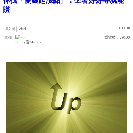
你找「關鍵起漲點」：坐著好好等就能
賺
2018.03.08
汪汪
撰文者
瀏覽數：
29163
專欄
Sunny愛Money