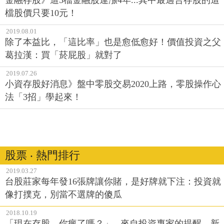
金融存股》這5檔金融股連漲4年...其中最適合存股的這
檔股價只要10元！
2019.08.01
除了本益比，「這比率」也是愈低愈好！價值投資之父
葛拉漢：買「菸屁股」就對了
2019.07.26
小資存股好消息》盤中零股交易2020上路，零股操作心
法「3招」學起來！
股票 ‧ 熱門排行
2019.03.27
台股莊家每年發16張牌讓你賭，是好牌就下注：投資就
像打撲克，別當不選牌的傻瓜
2018.10.19
「現在存股，你瘋了嗎？」...來自投資專家的提醒，新