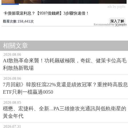
ads by popIn
卡債循環滾利息？【9597借錢網】3步驟快速借！
深入了解
觀看次數 158,441次
Recommended by
相關文章
2026.08.06
AI散熱革命來襲！功耗飆破極限，奇鋐、健策卡位高毛
利散熱新戰場
2026.08.06
7月回顧》韓股狂瀉22%竟還是績效冠軍？重挫時高股息
ETF只剩一檔贏過0050
2026.08.05
穩懋、宏捷科、全新...PA三雄搶攻光通訊與低軌衛星的
黃金年代
2026.07.31