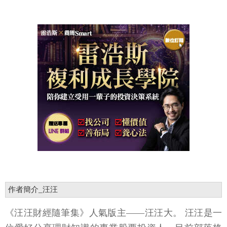
作者簡介_汪汪
《汪汪財經隨筆集》人氣版主——汪汪大。 汪汪是一