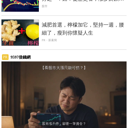
股市
PR
減肥首選，檸檬加它，堅持一週，腰
細了，瘦到你懷疑人生
PR・新素簡
9597借錢網
PR