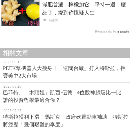
PR
減肥首選，檸檬加它，堅持一週，腰
細了，瘦到你懷疑人生
PR・新素簡
Recommended by
相關文章
2025.09.15
PEEK幫機器人大瘦身！「這間台廠」打入特斯拉，押
寶美中2大市場
2025.08.20
巴菲特、「木頭姐」凱西·伍德...4位股神超級比一比，
誰的投資哲學最適合你？
2025.07.25
特斯拉獲利下滑！馬斯克：政府砍電動車補助，特斯拉
將經歷「幾個艱難的季度」