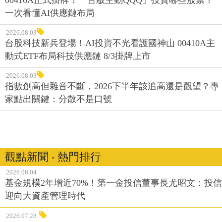
一次看懂AI供應鏈布局
2026.08.03
台股科技新兵登場！AI投資不光看護國神山 00410A主
動式ETF布局科技供應鏈 8/3掛牌上市
2026.08.03
指數創高但雜音不斷，2026下半年該追高還是觀望？專
家點出關鍵：分散不是口號
觀點新聞 ‧ 熱門排行
2026.08.04
基金規模2年增近70%！第一金投信董事長尤昭文：投信
迎向大資產管理時代
2026.07.28