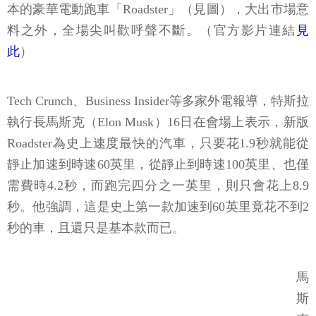
本的豪華電動跑車「Roadster」（見圖），大出市場意
料之外，全場尖叫歡呼聲不斷。（官方影片連結
見
此
）
Tech Crunch、Business Insider等多家外電報導，特斯拉
執行長馬斯克（Elon Musk）16日在會場上表示，新版
Roadster為史上速度最快的汽車，只要花1.9秒就能從
靜止加速到時速60英里，從靜止到時速100英里、也僅
需費時4.2秒，而跑完四分之一英里，則只會花上8.9
秒。他強調，這是史上第一款加速到60英里竟花不到2
秒的車，且還只是基本款而已。
馬
斯