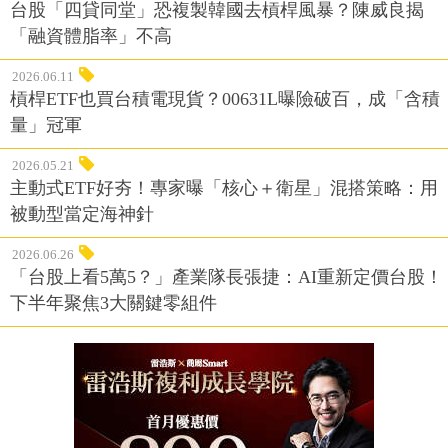
台股「四貸同堂」恐複製韓國去槓桿風暴？陳威良揭
「融資體脂率」不高
2026.06.11
槓桿ETF也買台積電現貨？00631L曝險破百，成「含積
量」冠軍
2026.05.21
主動式ETF好夯！專家曝「核心＋衛星」混搭策略：用
被動型當定海神針
2026.06.26
「台股上看5萬5？」產業隊長張捷：AI重新定價台股！
下半年聚焦3大關鍵零組件