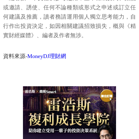
或邀請、誘使、任何不論種類或形式之申述或訂立任
何建議及推薦，讀者務請運用個人獨立思考能力，自
行作出投資決定，如因相關建議招致損失，概與《精
實財經媒體》、編者及作者無涉。
資料來源-
MoneyDJ理財網