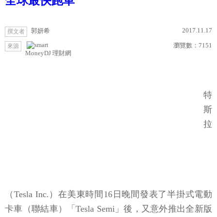
全球最快跑車
2017.11.17
郭妍希
撰文者
瀏覽數：
7151
來源
MoneyDJ 理財網
特
斯
拉
（Tesla Inc.）在美東時間16日晚間發表了半掛式電動
卡車（聯結車）「Tesla Semi」後，又意外推出全新版