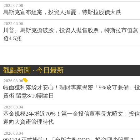
2025.07.08
馬斯克宣布組黨，投資人擔憂，特斯拉股價大跌
2025.06.06
川普、馬斯克撕破臉，投資人拋售股票，特斯拉市值蒸
發4.5兆
觀點新聞 ‧ 今日最新
2026.08.06
帳面獲利落袋才安心！理財專家揭密「9%攻守兼備」投
資術 留意8/10關鍵日
2026.08.04
基金規模2年增近70%！第一金投信董事長尤昭文：投信
迎向大資產管理時代
2026.08.04
00410A正式掛牌！「台版主動QQQ」投資哪些股票？