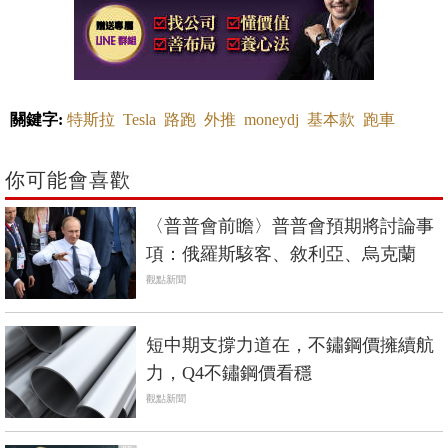
關鍵字:
特斯拉
Tesla
路跑
外推
moneydj
基本款
跑車
你可能會喜歡
〈普普會前瞻〉普普會預期將討論事
項：俄羅斯駭客、敘利亞、烏克蘭
觀點新聞
短中期支撐力道在，不鏽鋼價擁續航
力，Q4不鏽鋼價看穩
觀點新聞