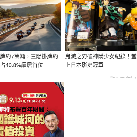
掛牌約7萬輛，三陽掛牌約
鬼滅之刃破神隱少女紀錄！堂
占40.8%續居首位
上日本影史冠軍
Recommended by