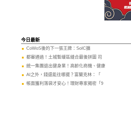
今日最新
CoWoS後的下一張王牌：SoIC擴
都審通過！土城暫緩區縫合最後拼圖 司
統一集團退出健身業！高齡化商機、健康
AI之外，錢還能往哪擺？富蘭克林：「
帳面獲利落袋才安心！理財專家揭密「9