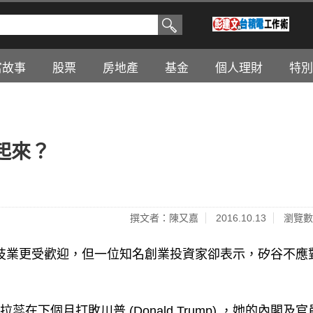
富故事
股票
房地產
基金
個人理財
特別
起來？
撰文者：陳又嘉
2016.10.13
瀏覽數
對手在美國科技業更受歡迎，但一位知名創業投資家卻表示，矽谷不
認為，若希拉蕊在下個月打敗川普 (Donald Trump) ，她的內閣及