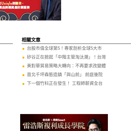
相關文章
台股市值全球第5！專家剖析全球5大市
矽谷正在掀起「中階主管淘汰潮」！台灣
美對華貿易策略大轉向：不再要求改變體
苗北千坪森態造鎮「與山前」 前庭後院
下一個竹科正在發生！ 工程師薪資全台