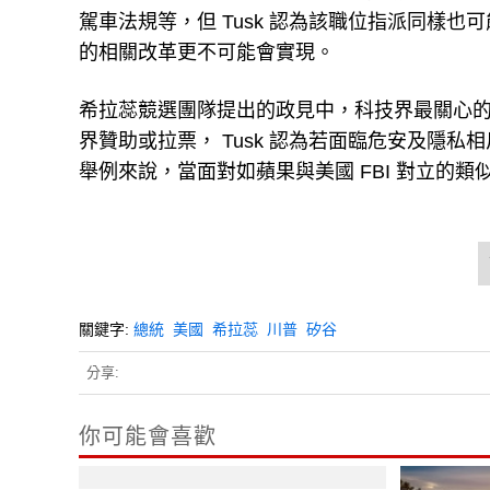
駕車法規等，但 Tusk 認為該職位指派同樣
的相關改革更不可能會實現。
希拉蕊競選團隊提出的政見中，科技界最關心
界贊助或拉票， Tusk 認為若面臨危安及隱
舉例來說，當面對如蘋果與美國 FBI 對立的類
關鍵字:
總統
美國
希拉蕊
川普
矽谷
分享:
你可能會喜歡