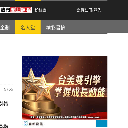
粉絲團
會員註冊
/
登入
企劃
名人堂
精彩書摘
：5765
應對希
官員指