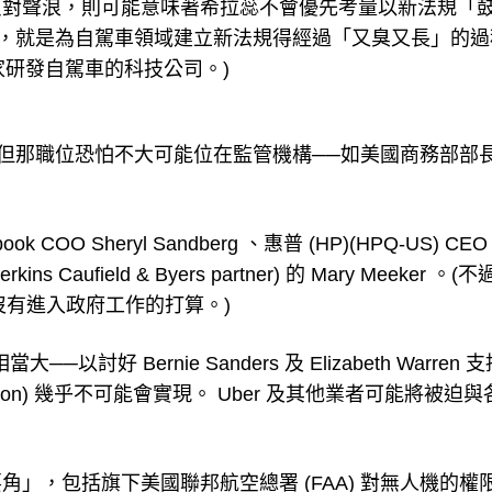
反對聲浪，則可能意味著希拉蕊不會優先考量以新法規「
見的，就是為自駕車領域建立新法規得經過「又臭又長」的
其中一家研發自駕車的科技公司。)
才，但那職位恐怕不大可能位在監管機構──如美國商務部部長
。
 Sheryl Sandberg 、惠普 (HP)(HPQ-US) CEO
 Caufield & Byers partner) 的 Mary Meeker 。(不
示，她沒有進入政府工作的打算。)
好 Bernie Sanders 及 Elizabeth Warren 
fication) 幾乎不可能會實現。 Uber 及其他業者可能將被迫
。
」，包括旗下美國聯邦航空總署 (FAA) 對無人機的權