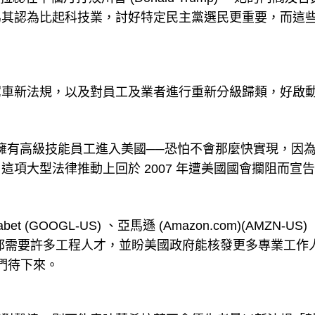
為其認為比起科技業，討好特定民主黨選民更重要，而這
駕車新法規，以及對員工及業者進行重新分級歸類，好啟
擁有高級技能員工進入美國──恐怕不會那麼快實現，因
項大型法律推動上回於 2007 年遭美國國會攔阻而宣
abet (GOOGL-US) 、亞馬遜 (Amazon.com)(AMZN-US)
oft)(MSFT) 都需要許多工程人才，並盼美國政府能核發更多專業工
他們待下來。