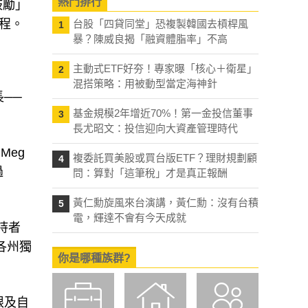
熱門排行
鼓勵」
過程。
台股「四貸同堂」恐複製韓國去槓桿風
1
暴？陳威良揭「融資體脂率」不高
主動式ETF好夯！專家曝「核心＋衛星」
2
混搭策略：用被動型當定海神針
──
基金規模2年增近70%！第一金投信董事
3
長尤昭文：投信迎向大資產管理時代
 Meg
複委託買美股或買台版ETF？理財規劃顧
4
過
問：算對「這筆稅」才是真正報酬
黃仁勳旋風來台演講，黃仁勳：沒有台積
5
電，輝達不會有今天成就
支持者
與各州獨
你是哪種族群?
限及自