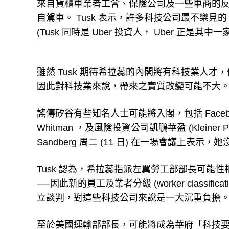
來自貨櫃車業者工會、保險公司及一些車商的
自駕車。 Tusk 表示，許多科技公司最不樂
(Tusk 同時是 Uber 投資人， Uber 正是
雖然 Tusk 期待希拉蕊的內閣將有科技業人
因此對科技業來說，帶來之實質改變可能不大
謠傳矽谷有些知名人士可能將入閣，包括 Facebook COO
Whitman ，及風險投資公司凱鵬華盈 (Kleiner Perkins
Sandberg 周二 (11 日) 在一場會議上表
Tusk 認為，希拉蕊指派左翼勞工部部長可能性相當大──以討
──因此新的員工及業者分級 (worker classi
立談判，對這些科技公司來說是一大沉重負擔
至於美國運輸部部長，可能將成為華府「科技要角