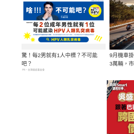
驚！每2男就有1人中標？不可能
9月機車
吧？
3萬輛，市
PR・台灣癌症基金會