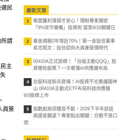
些選民
最新文章
帳面獲利落袋才安心！理財專家揭密
1
「9%攻守兼備」投資術 留意8/10關鍵日
動所謂
基金規模2年增近70%！第一金投信董事
2
長尤昭文：投信迎向大資產管理時代
00410A正式掛牌！「台版主動QQQ」投
3
為民主
資哪些股票？一次看懂AI供應鏈布局
告失
台股科技新兵登場！AI投資不光看護國神
4
山 00410A主動式ETF布局科技供應鏈
8/3掛牌上市
 、
作人員簽
指數創高但雜音不斷，2026下半年該追
5
高還是觀望？專家點出關鍵：分散不是口
號