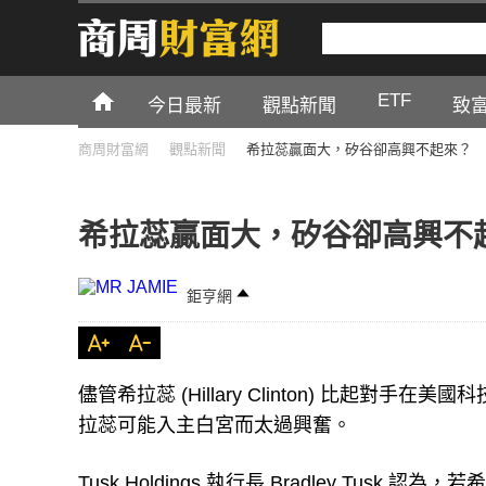
ETF
今日最新
觀點新聞
致
商周財富網
觀點新聞
希拉蕊贏面大，矽谷卻高興不起來？
希拉蕊贏面大，矽谷卻高興不
鉅亨網
儘管希拉蕊 (Hillary Clinton) 比起
拉蕊可能入主白宮而太過興奮。
Tusk Holdings 執行長 Bradley Tusk 