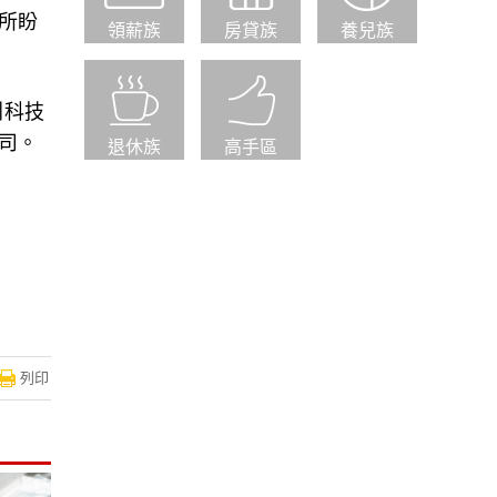
界所盼
領薪族
房貸族
養兒族
引科技
公司。
退休族
高手區
列印