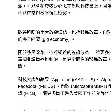
派，可能會花費較少心思在幫助科技業上，因
利益時常與矽谷發生衝突。
矽谷所盼的重大改變議題，包括移民改革、自
的零工經濟 (gig economy) 。
關於移民改革，矽谷期盼的簽證改革──讓更多
黨國會議員欲推動的，是更全面性的移民改革，這
敗。
科技大廠如蘋果 (Apple Inc.)(AAPL-US)、 Alph
Facebook (FB-US) 、微軟 (Micros
證 (H-1B) ，讓更多員工進入美國工作並允許