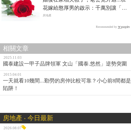
花嫁給憨厚男的啟示：千萬別讓「房
子」成為離婚阻礙
房地產
Recommended by
相關文章
2025.11.03
國泰建設一甲子品牌領軍 文山「國泰.悠然」逆勢突圍
2015.04.01
一天就看10幾間...勤勞的房仲比較可靠？小心前8間都是
陷阱！
房地產 ‧ 今日最新
2026.08.07