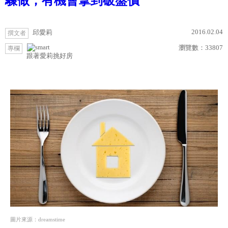
驟做，有機會拿到破盤價
2016.02.04
邱愛莉
撰文者
瀏覽數：
33807
專欄
跟著愛莉挑好房
圖片來源：dreamstime