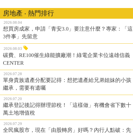
房地產 ‧ 熱門排行
2026.08.04
想買房成家，申請「青安3.0」要注意什麼？專家：「這
3件事」先留意
2026.08.03
碳費、RE100催生綠能擴廠潮！綠電企業卡位遠雄信義
CENTER
2026.07.28
單身貴族遺產分配要記得：想把遺產給兄弟姐妹的小孩
繼承，需要有遺囑
2026.07.20
繼承登記後記得辦理節稅！「這樣做」有機會省下數十
萬土地增值稅
2026.07.29
全民瘋股市，現在「由股轉房」好嗎？內行人點破：先