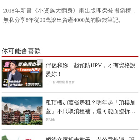
2018年新書《小資族大翻身》甫出版即榮登暢銷榜，
無私分享8年從20萬滾出資產4000萬的賺錢筆記。
你可能會喜歡
PR
伴侶和妳一起預防HPV，才有資格說
愛妳！
PR・台灣癌症基金會
租頂樓加蓋省房租？明年起「頂樓加
蓋」不只取消租補，還可能面臨拆除
命運
房地產
婚後在家相夫教子，老公竟外遇...班