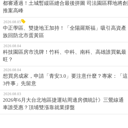
都審通過！土城暫緩區縫合最後拼圖 司法園區釋地將創
推案高峰
2026.08.05
中正學區、雙捷地王加持！「全陽羅斯福」吸引高資產
族回防北市蛋黃區
2026.08.04
科技園區房市洗牌！竹科、中科、南科、高雄誰買氣最
旺？
2026.08.04
想買房成家，申請「青安3.0」要注意什麼？專家：「這
3件事」先留意
2026.08.03
2026年6月大台北地區捷運站周邊房價統計》三鶯線通
車誰受惠？頂埔雙漲靠就業撐盤