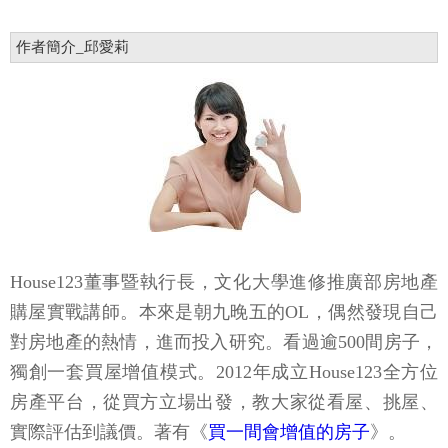
作者簡介_邱愛莉
House123董事暨執行長，文化大學進修推廣部房地產
購屋實戰講師。本來是朝九晚五的OL，偶然發現自己
對房地產的熱情，進而投入研究。看過逾500間房子，
獨創一套買屋增值模式。2012年成立House123全方位
房產平台，從買方立場出發，教大家從看屋、挑屋、
實際評估到議價。著有《
買一間會增值的房子
》。