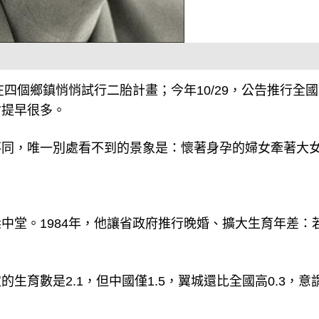
在四個鄉鎮悄悄試行二胎計畫；今年10/29，公告推行全
會提早很多。
不同，唯一別處看不到的景象是：懷著身孕的婦女牽著大
。
中堂。1984年，他讓省政府推行晚婚、擴大生育年差：
生育數是2.1，但中國僅1.5，翼城還比全國高0.3，意