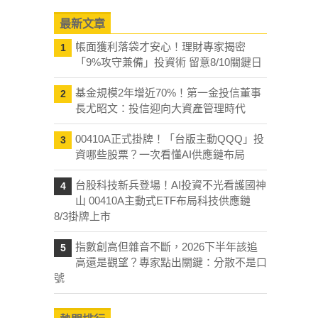
最新文章
帳面獲利落袋才安心！理財專家揭密
1
「9%攻守兼備」投資術 留意8/10關鍵日
基金規模2年增近70%！第一金投信董事
2
長尤昭文：投信迎向大資產管理時代
00410A正式掛牌！「台版主動QQQ」投
3
資哪些股票？一次看懂AI供應鏈布局
台股科技新兵登場！AI投資不光看護國神
4
山 00410A主動式ETF布局科技供應鏈
8/3掛牌上市
指數創高但雜音不斷，2026下半年該追
5
高還是觀望？專家點出關鍵：分散不是口
號