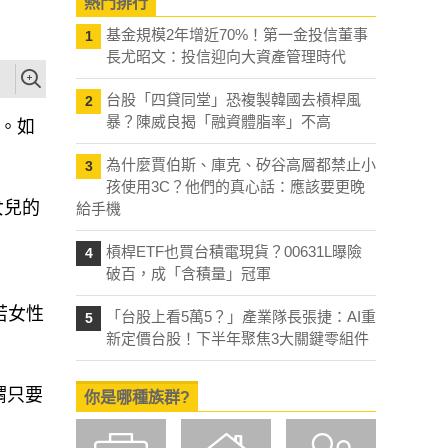
熱門排行
基金規模2年增近70%！第一金投信董事
1
長尤昭文：投信迎向大資產管理時代
台股「四貸同堂」恐複製韓國去槓桿風
2
暴？陳威良揭「融資體脂率」不高
國。如
為什麼賈伯斯、庫克、矽谷高層都禁止小
3
孩使用3C？他們的真心話：應該要更晚
女兒的
給手機
槓桿ETF也買台積電現貨？00631L曝險
4
破百，成「含積量」冠軍
若女性
「台股上看5萬5？」產業隊長張捷：AI重
5
新定價台股！下半年聚焦3大關鍵零組件
謂只要
你是哪種族群?