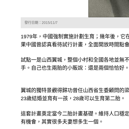
發行日期：2015/11/7
1979年，中國強制實施計劃生育；幾年後，它
果中國曾認真看待試行計畫，全面開放時間點
試點一是山西翼城，整個小村和全國各地並無
手。自己也生兩胎的小販說：還是兩個恰恰好
翼城的獨特景觀得歸功曾任山西省生委顧問的梁
23歲結婚並育有一孩，28歲可以生育第二胎。
這套計畫奠定當今二胎計畫基礎。維持人口穩定的
有機會，其實很多夫妻想多生一個。