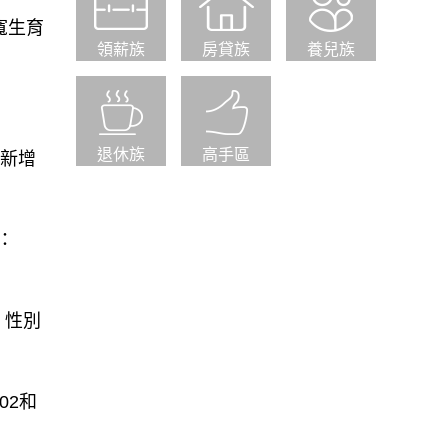
寬生育
領薪族
房貸族
養兒族
退休族
高手區
，新增
：
，性別
02和