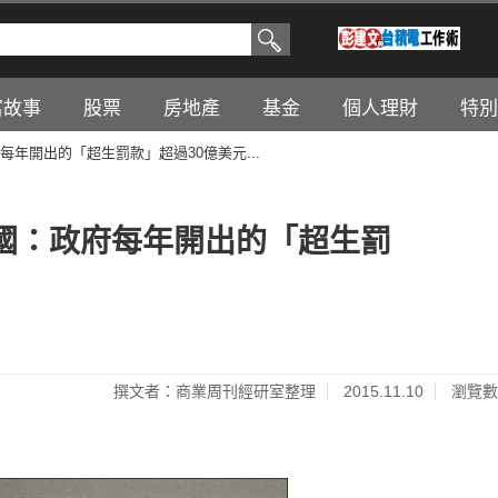
富故事
股票
房地產
基金
個人理財
特別
年開出的「超生罰款」超過30億美元...
國：政府每年開出的「超生罰
撰文者：商業周刊經研室整理
2015.11.10
瀏覽數