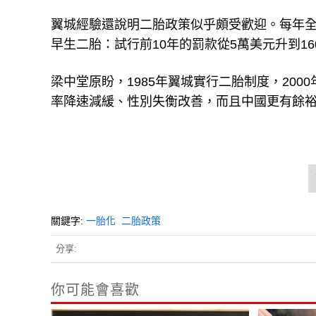
翼城經驗還說明二胎政策似乎頗受歡迎。每年全
早生二胎：試行前10年的罰款從5萬美元升到16
梁中堂原盼，1985年翼城實行二胎制度，20
率降速減緩、性別失衡改善，而且中國更有餘
關鍵字:
一胎化
二胎政策
分享:
你可能會喜歡