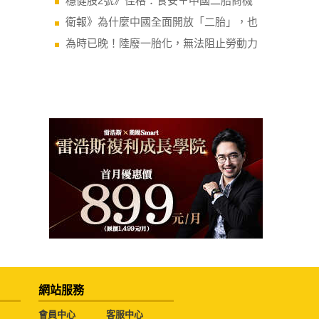
穩健股2號》佳格：食安＋中國二胎商機
衛報》為什麼中國全面開放「二胎」，也
為時已晚！陸廢一胎化，無法阻止勞動力
網站服務
會員中心
客服中心