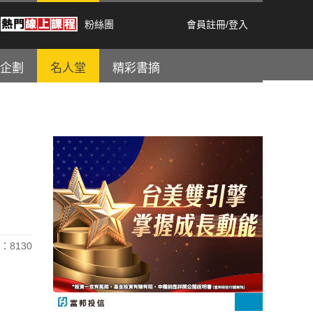
粉絲團
會員註冊
/
登入
企劃
名人堂
精彩書摘
：8130