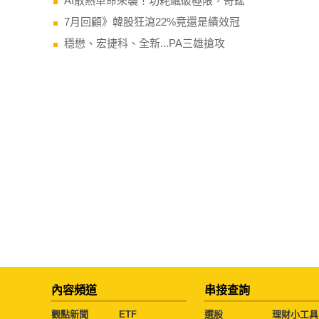
AI散熱革命來襲！功耗飆破極限，奇鋐
7月回顧》韓股狂瀉22%竟還是績效冠
穩懋、宏捷科、全新...PA三雄搶攻
內容頻道
串接查詢
觀點新聞
ETF
選股
理財小工具