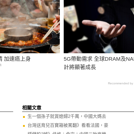
精 加速癌上身
5G帶動需求 全球DRAM及NA
癌
計將顯著成長
Recommended by
相關文章
生一個孫子就賞媳婦2千萬，中國大媽去
台灣送育兒百寶箱被罵翻》看看法國，豪