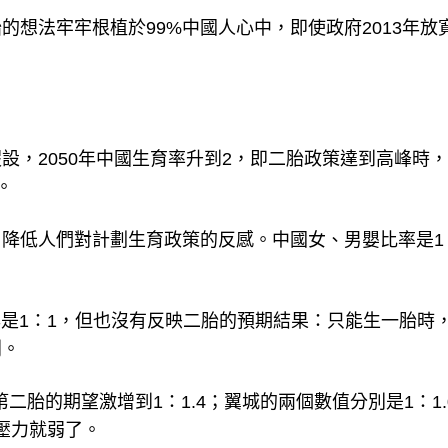
想法牢牢根植於99%中國人心中，即使政府2013年放
。
設，2050年中國生育率升到2，即二胎政策達到高峰時
。
降低人們對計劃生育政策的反感。中國女、男嬰比率是1
010年是1：1，但也沒有反映二胎的預期結果：只能生一胎時
別。
對第二胎的期望激增到1：1.4；翼城的兩個數值分別是1：1.
，壓力就弱了。