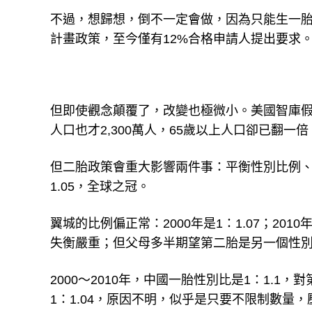
不過，想歸想，倒不一定會做，因為只能生一胎的
計畫政策，至今僅有12%合格申請人提出要求
但即使觀念顛覆了，改變也極微小。美國智庫假
人口也才2,300萬人，65歲以上人口卻已翻一倍
但二胎政策會重大影響兩件事：平衡性別比例、
1.05，全球之冠。
翼城的比例偏正常：2000年是1：1.07；2
失衡嚴重；但父母多半期望第二胎是另一個性
2000～2010年，中國一胎性別比是1：1.1，
1：1.04，原因不明，似乎是只要不限制數量