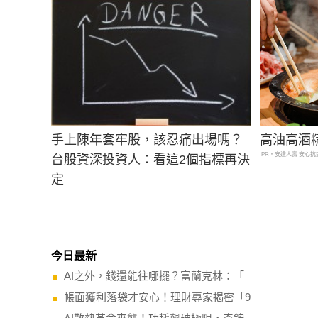
手上陳年套牢股，該忍痛出場嗎？
高油高酒
PR・安達人壽 安心抗
台股資深投資人：看這2個指標再決
定
今日最新
AI之外，錢還能往哪擺？富蘭克林：「
帳面獲利落袋才安心！理財專家揭密「9