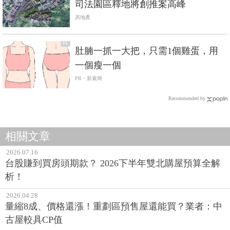
司法園區釋地將創推案高峰
房地產
PR
肚腩一抓一大把，只需1個雞蛋，用
一個瘦一個
PR・新素簡
Recommended by
相關文章
2026.07.16
台股賺到買房頭期款？ 2026下半年雙北購屋預算全解
析！
2026.04.28
量縮8成、價格還漲！重劃區預售屋還能買？業者：中
古屋較具CP值