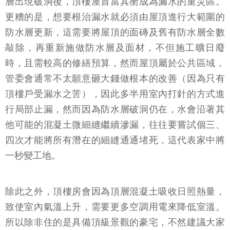
層出現破洞後，頂樓屋首當其衝成為漏水的重災區。
更糟的是，想要根治漏水就必須由屋頂進行大範圍的
防水層更新，這需要將屋頂的面磚及舊有防水層全數
敲除，再重新施做防水層及面材，不但施工曠日廢
時，且需較高的修繕預算，然而屋頂屬於公共區域，
管委會通常不太願意砸大錢做根本的改善（因為只有
頂樓戶受漏水之苦），因此多半用室內打針的方式進
行局部止漏，然而因為防水層破洞仍在，水會沿著其
他可能的混凝土微細縫繼續滲漏，往往要嘗試個三、
四次才能將所有潛在的細縫通通堵死，這代表家中將
一秒變工地。
除此之外，頂樓房會因為頂層混凝土吸收日照熱量，
致使室內氣溫上升，需要更多空調用電來降低室溫。
所以除非住的是具備頂級景觀的豪宅，不然建議大家