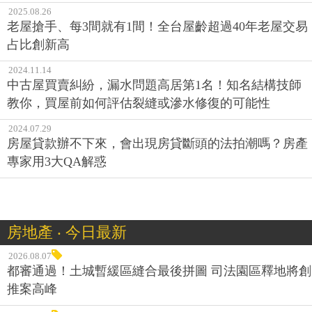
2025.08.26
老屋搶手、每3間就有1間！全台屋齡超過40年老屋交易
占比創新高
2024.11.14
中古屋買賣糾紛，漏水問題高居第1名！知名結構技師
教你，買屋前如何評估裂縫或滲水修復的可能性
2024.07.29
房屋貸款辦不下來，會出現房貸斷頭的法拍潮嗎？房產
專家用3大QA解惑
房地產 ‧ 今日最新
2026.08.07
都審通過！土城暫緩區縫合最後拼圖 司法園區釋地將創
推案高峰