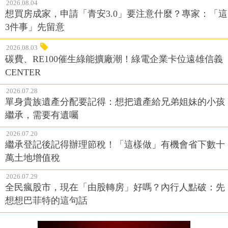
2026.08.04
想買房成家，申請「青安3.0」要注意什麼？專家：「這
3件事」先留意
2026.08.03
碳費、RE100催生綠能擴廠潮！綠電企業卡位遠雄信義
CENTER
2026.07.28
單身貴族遺產分配要記得：想把遺產給兄弟姐妹的小孩
繼承，需要有遺囑
2026.07.20
繼承登記後記得辦理節稅！「這樣做」有機會省下數十
萬土地增值稅
2026.07.29
全民瘋股市，現在「由股轉房」好嗎？內行人點破：先
想想巴菲特的這句話