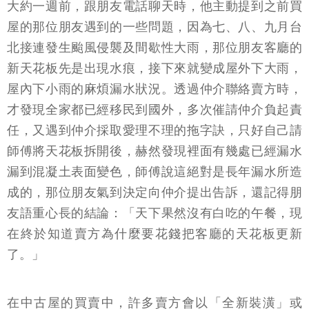
大約一週前，跟朋友電話聊天時，他主動提到之前買
屋的那位朋友遇到的一些問題，因為七、八、九月台
北接連發生颱風侵襲及間歇性大雨，那位朋友客廳的
新天花板先是出現水痕，接下來就變成屋外下大雨，
屋內下小雨的麻煩漏水狀況。透過仲介聯絡賣方時，
才發現全家都已經移民到國外，多次催請仲介負起責
任，又遇到仲介採取愛理不理的拖字訣，只好自己請
師傅將天花板拆開後，赫然發現裡面有幾處已經漏水
漏到混凝土表面變色，師傅說這絕對是長年漏水所造
成的，那位朋友氣到決定向仲介提出告訴，還記得朋
友語重心長的結論：「天下果然沒有白吃的午餐，現
在終於知道賣方為什麼要花錢把客廳的天花板更新
了。」
在中古屋的買賣中，許多賣方會以「全新裝潢」或