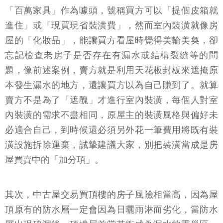
「百萬家具」作為噱頭，號稱買方可以「提個皮箱就
進住」或「現買現省裝潢費」，然而室內裝潢就像房
屋的「化妝品」，能讓買方看屋時覺得美輪美奐，卻
忘記檢查老房子是否存在有漏水或結構裂縫等的問
題，像前述案例，賣方就是利用天花板封板來遮掩原
本發生漏水的地方，還讓買方以為自己賺到了。就算
賣方不是為了「遮醜」才進行室內裝潢，每個人對室
內裝潢的需求不盡相同，原屋主的裝潢風格與偏好未
必適合自己，到時候還必須另外花一筆費用將既有裝
潢設施拆除運棄，誠摯建議大家，別把裝潢當成是房
屋買賣中的「加分項」。
其次，中古屋交易買頂樓的房子風險相當高，因為屋
頂原有的防水層一定會因為日曬雨淋而劣化，當防水