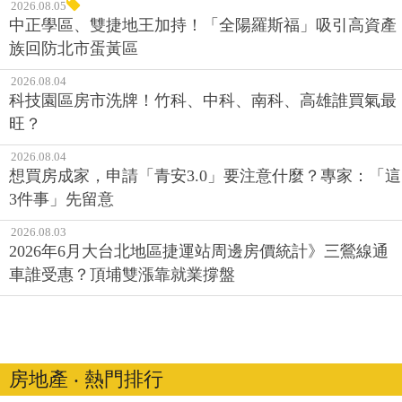
2026.08.05
中正學區、雙捷地王加持！「全陽羅斯福」吸引高資產
族回防北市蛋黃區
2026.08.04
科技園區房市洗牌！竹科、中科、南科、高雄誰買氣最
旺？
2026.08.04
想買房成家，申請「青安3.0」要注意什麼？專家：「這
3件事」先留意
2026.08.03
2026年6月大台北地區捷運站周邊房價統計》三鶯線通
車誰受惠？頂埔雙漲靠就業撐盤
房地產 ‧ 熱門排行