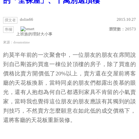
的「全裸屋」、千萬別選頂樓
dolin66
2015.10.27
撰文者
瀏覽數：
20573
專欄
上班族的理財大小事
來源：dreamstime
約莫半年前的一次聚會中，一位朋友的朋友在席間說
到自己剛簽約買進一棟位於頂樓的房子，除了買進的
價格比賣方開價低了20%以上，賣方還在交屋前將客
廳的天花板換新，當時同桌的朋友們都露出羨慕的眼
光，還有人抱怨為何自己都遇到家具不肯留的小氣賣
家，當時我也覺得這位朋友的朋友應該有其獨到的談
判技巧，不然賣方怎麼願意在如此低的成交價格下，
還將客廳的天花板重新裝修。