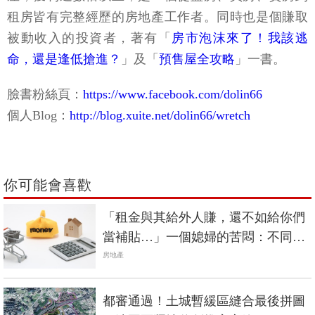
租房皆有完整經歷的房地產工作者。同時也是個賺取
被動收入的投資者，著有「
房市泡沫來了！我該逃
命，還是逢低搶進？
」及「
預售屋全攻略
」一書。
臉書粉絲頁：
https://www.facebook.com/dolin66
個人Blog：
http://blog.xuite.net/dolin66/wretch
你可能會喜歡
「租金與其給外人賺，還不如給你們
當補貼…」一個媳婦的苦悶：不同住
行不行？
房地產
都審通過！土城暫緩區縫合最後拼圖