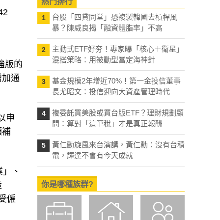
熱門排行
2
台股「四貸同堂」恐複製韓國去槓桿風
1
暴？陳威良揭「融資體脂率」不高
主動式ETF好夯！專家曝「核心＋衛星」
2
混搭策略：用被動型當定海神針
強版的
增加通
基金規模2年增近70%！第一金投信董事
3
長尤昭文：投信迎向大資產管理時代
複委託買美股或買台版ETF？理財規劃顧
4
以申
問：算對「這筆稅」才是真正報酬
額補
黃仁勳旋風來台演講，黃仁勳：沒有台積
5
電，輝達不會有今天成就
業」、
造
你是哪種族群?
受僱