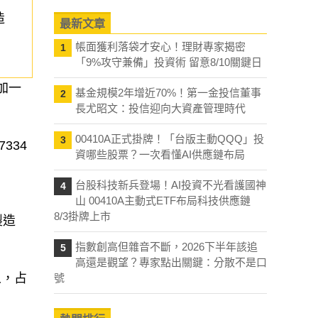
造
最新文章
帳面獲利落袋才安心！理財專家揭密
1
「9%攻守兼備」投資術 留意8/10關鍵日
加一
基金規模2年增近70%！第一金投信董事
2
長尤昭文：投信迎向大資產管理時代
00410A正式掛牌！「台版主動QQQ」投
3
334
資哪些股票？一次看懂AI供應鏈布局
台股科技新兵登場！AI投資不光看護國神
4
山 00410A主動式ETF布局科技供應鏈
8/3掛牌上市
製造
指數創高但雜音不斷，2026下半年該追
5
高還是觀望？專家點出關鍵：分散不是口
人，占
號