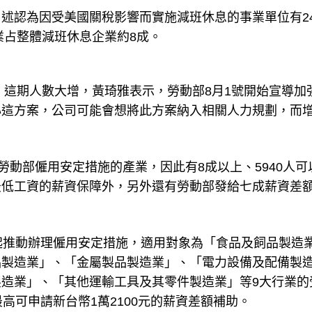
述認為因受美國關稅影響而實施減班休息的事業單位有24
業占整體減班休息企業約8成。
，這期人數大增，黃琦雅表示，勞動部8月1號開始宣導加
心這方案，公司可能會想將此方案納入相關人力規劃，而
勞動部僱用安定措施的產業，因此有8成以上、5940人可
最低工資的薪資保障外，另外還有勞動部發給七成薪資差
起推動辦理僱用安定措施，適用對象為「食品及飼品製造
品製造業」、「金屬製品製造業」、「電力設備及配備製
造業」、「其他運輸工具及其零件製造業」等9大行業的
高可申請新台幣1萬2100元的薪資差額補助。