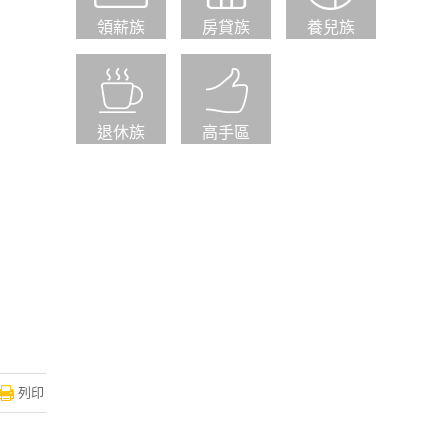
領薪族
房貸族
養兒族
退休族
高手區
列印