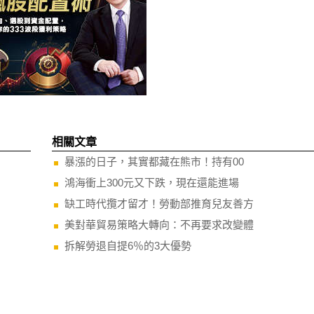
相關文章
暴漲的日子，其實都藏在熊市！持有00
鴻海衝上300元又下跌，現在還能進場
缺工時代攬才留才！勞動部推育兒友善方
美對華貿易策略大轉向：不再要求改變體
拆解勞退自提6％的3大優勢