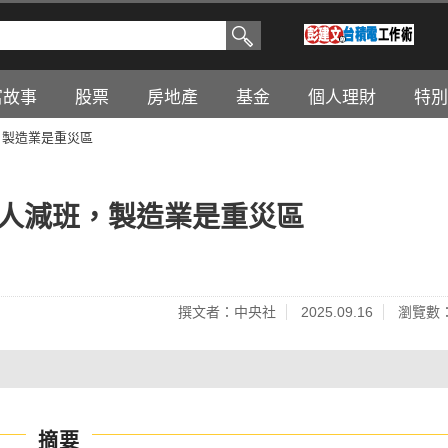
富故事
股票
房地產
基金
個人理財
特別
，製造業是重災區
4人減班，製造業是重災區
撰文者：中央社
2025.09.16
瀏覽數：
摘要