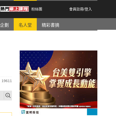
粉絲團
會員註冊
/
登入
企劃
名人堂
精彩書摘
19611