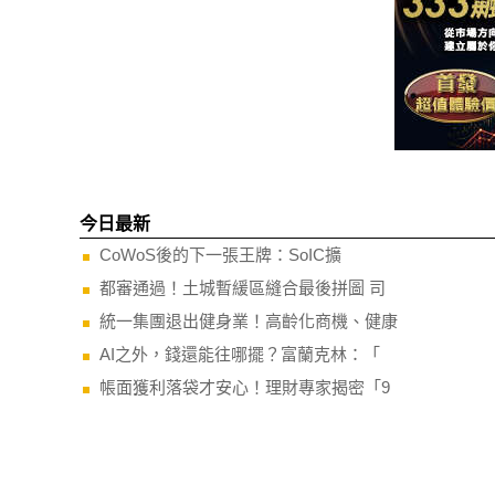
今日最新
CoWoS後的下一張王牌：SoIC擴
都審通過！土城暫緩區縫合最後拼圖 司
統一集團退出健身業！高齡化商機、健康
AI之外，錢還能往哪擺？富蘭克林：「
帳面獲利落袋才安心！理財專家揭密「9