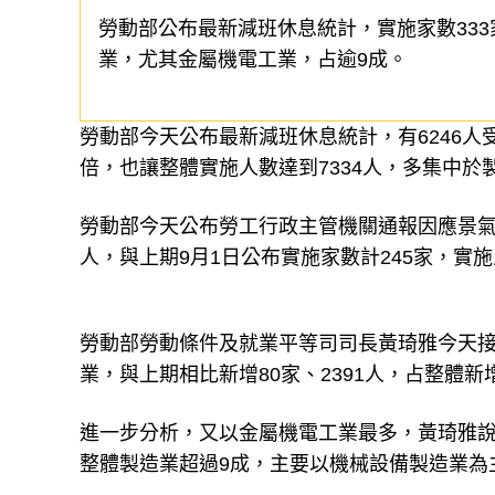
勞動部公布最新減班休息統計，實施家數333家
業，尤其金屬機電工業，占逾9成。
勞動部今天公布最新減班休息統計，有6246人
倍，也讓整體實施人數達到7334人，多集中於
勞動部今天公布勞工行政主管機關通報因應景氣影
人，與上期9月1日公布實施家數計245家，實施人
勞動部勞動條件及就業平等司司長黃琦雅今天
業，與上期相比新增80家、2391人，占整體新
進一步分析，又以金屬機電工業最多，黃琦雅說，
整體製造業超過9成，主要以機械設備製造業為主，