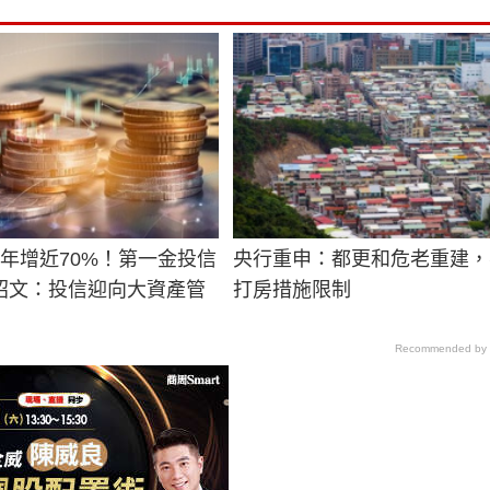
2年增近70%！第一金投信
央行重申：都更和危老重建，
昭文：投信迎向大資產管
打房措施限制
Recommended by