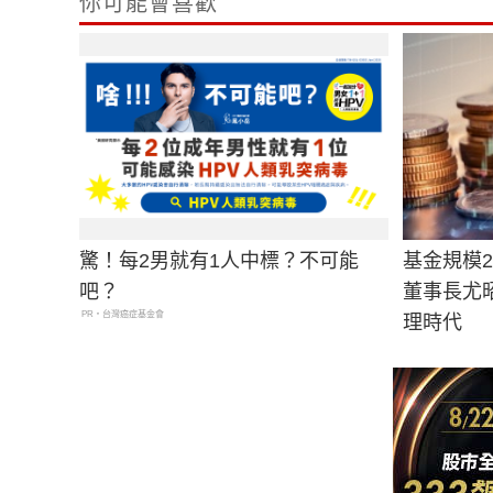
你可能會喜歡
驚！每2男就有1人中標？不可能
基金規模
吧？
董事長尤
PR・台灣癌症基金會
理時代