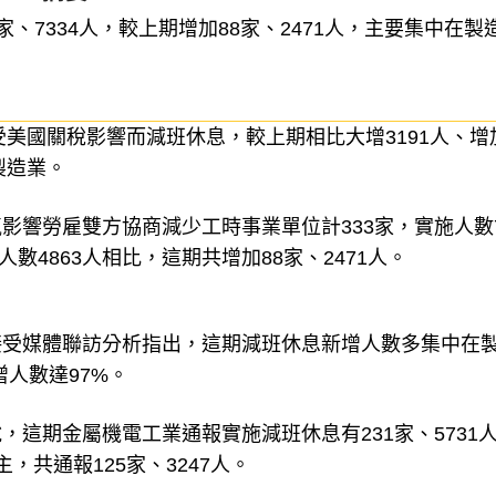
、7334人，較上期增加88家、2471人，主要集中在製
受美國關稅影響而減班休息，較上期相比大增3191人、增
製造業。
響勞雇雙方協商減少工時事業單位計333家，實施人數7
數4863人相比，這期共增加88家、2471人。
接受媒體聯訪分析指出，這期減班休息新增人數多集中在
增人數達97%。
這期金屬機電工業通報實施減班休息有231家、5731
共通報125家、3247人。