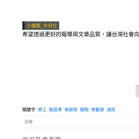
小檔案_中央社
希望透過更好的報導與文章品質，讓台灣社會
關鍵字:
勞工
製造業
無薪假
關稅
勞動部
減班
分享: