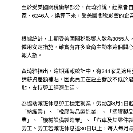
至於受美國關稅衝擊部分，黃琦雅說，經業者自
家、6246人，換算下來，受美國關稅影響的企
根據統計，上期受美國關稅影響人數為3055人
僱用安定措施，確實有許多廠商主動來這個關
報人數。
黃琦雅指出，這期通報統計中，有244家是適用
請薪資差額補貼，因此員工在雇主發放不低於
貼，支持勞工經濟生活。
為協助減班休息勞工穩定就業，勞動部8月1日
「紡織業」、「橡膠製品製造業」、「塑膠製
業」、「機械設備製造業」、「汽車及其零件製
勞工。勞工若減班休息達30日以上，每人每月最