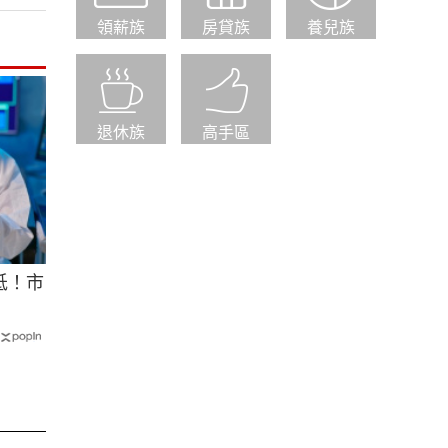
領薪族
房貸族
養兒族
退休族
高手區
低！市