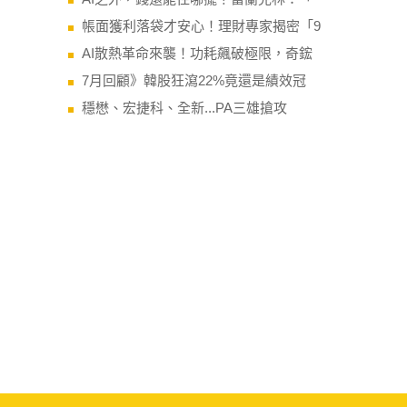
帳面獲利落袋才安心！理財專家揭密「9
AI散熱革命來襲！功耗飆破極限，奇鋐
7月回顧》韓股狂瀉22%竟還是績效冠
穩懋、宏捷科、全新...PA三雄搶攻