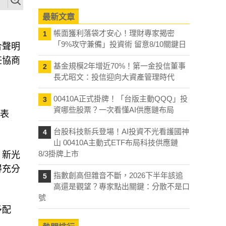
最新文章
帳面獲利落袋才安心！理財專家揭密
1
「9%攻守兼備」投資術 留意8/10關鍵日
合聲明
任協商
基金規模2年增近70%！第一金投信董事
2
長尤昭文：投信迎向大資產管理時代
00410A正式掛牌！「台版主動QQQ」投
3
資哪些股票？一次看懂AI供應鏈布局
會表
台股科技新兵登場！AI投資不光看護國神
4
山 00410A主動式ETF布局科技供應鏈
8/3掛牌上市
、新光
得充分
指數創高但雜音不斷，2026下半年該追
5
高還是觀望？專家點出關鍵：分散不是口
號
予配