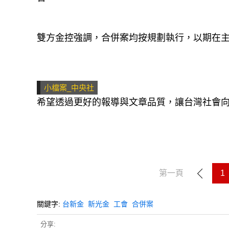
雙方金控強調，合併案均按規劃執行，以期在
小檔案_中央社
希望透過更好的報導與文章品質，讓台灣社會
第一頁
1
關鍵字:
台新金
新光金
工會
合併案
分享: