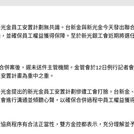
新光金員工安置計劃無共識。台新金與新光金今天發出聯
通，並確保員工權益獲得保障。至於新光銀工會近期將選
過合併案後，遲未送件主管機關。金管會於12日例行記者
工安置計畫為重中之重。
新光金提出的新光金員工安置計劃慘遭工會打臉。台新金
工會進行溝通並傾聽心聲，以確保合併過程中員工權益獲
續協商程序有合法正當性，雙方金控都表示，充分理解並