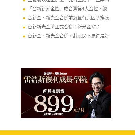
「台新新光金控」成台灣第4大金控，總
台新金、新光金合併前爆量有原因？換股
台新新光金將正式合併！新光金7/14
台新金、新光金合併，對股民不見得是好