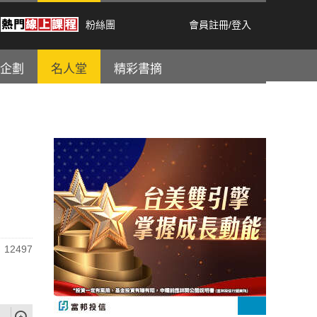
粉絲團
會員註冊
/
登入
企劃
名人堂
精彩書摘
12497