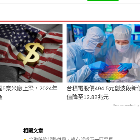
5奈米廠上梁，2024年
台積電股價494.5元創波段新
產
值降至12.82兆元
Recommended by
相關文章
金融股吹起整併風，誰有望成下一匹黑馬