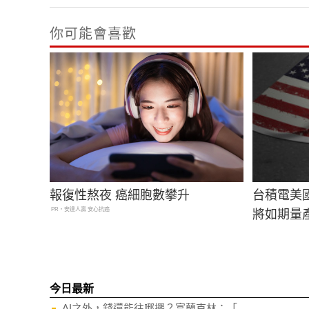
你可能會喜歡
報復性熬夜 癌細胞數攀升
台積電美國
PR・安達人壽 安心抗癌
將如期量
今日最新
AI之外，錢還能往哪擺？富蘭克林：「