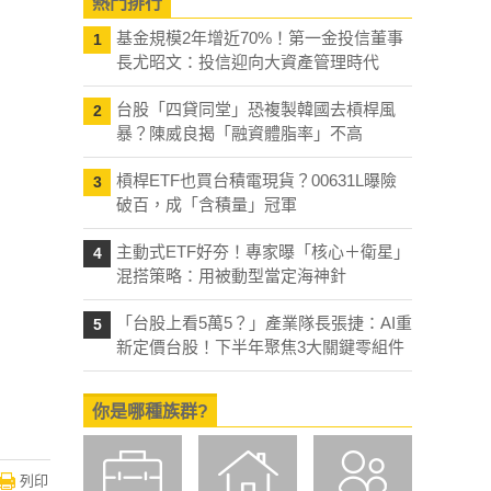
熱門排行
基金規模2年增近70%！第一金投信董事
1
長尤昭文：投信迎向大資產管理時代
台股「四貸同堂」恐複製韓國去槓桿風
2
暴？陳威良揭「融資體脂率」不高
槓桿ETF也買台積電現貨？00631L曝險
3
破百，成「含積量」冠軍
主動式ETF好夯！專家曝「核心＋衛星」
4
混搭策略：用被動型當定海神針
「台股上看5萬5？」產業隊長張捷：AI重
5
新定價台股！下半年聚焦3大關鍵零組件
你是哪種族群?
列印