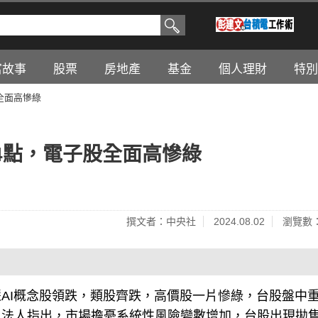
富故事
股票
房地產
基金
個人理財
特別
全面高慘綠
04點，電子股全面高慘綠
撰文者：中央社
2024.08.02
瀏覽數：
AI概念股領跌，類股齊跌，高價股一片慘綠，台股盤中
0點。法人指出，市場擔憂系統性風險變數增加，台股出現拋