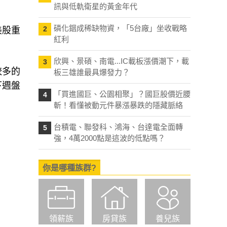
訊與低軌衛星的黃金年代
磷化銦成稀缺物資，「5台廠」坐收戰略
2
美股重
紅利
欣興、景碩、南電...IC載板漲價潮下，載
3
較多的
板三雄誰最具爆發力？
下週盤
「買進國巨、公園相聚」？國巨股價近腰
4
斬！看懂被動元件暴漲暴跌的隱藏脈絡
台積電、聯發科、鴻海、台達電全面轉
5
強，4萬2000點是這波的低點嗎？
你是哪種族群?
領薪族
房貸族
養兒族