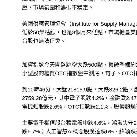
壓，市場氛圍和籌碼不穩定。
美國供應管理協會（Institute for Supply
低於50榮枯線，也是8個月來低點，市場擔憂
台股也無法倖免。
加權指數今天開盤跳空大跌500點，摜破季線約2
小型股的櫃買OTC指數盤中測底，電子、OT
到10時46分，大盤21815.9點，大跌826.
2759.28億元，其中電子股跌4.2%，金融跌2
電機類股跌2.6%，OTC指數跌2.1%；股價
主要電子權值股台積電盤中跌4.6%，鴻海失守2
跌6.7%；人工智慧AI概念股廣達跌6%、緯穎跌