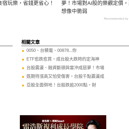
食宿玩樂，省錢更省心！
夢！市場對AI股的樂觀定價
想像中脆弱
Recommended by
相關文章
0050、台積電、00878...你
ETF愈跌愈買，成台股大跌時的定海神
台股震盪、融資斷頭與當沖成惡夢！市場
既期待漲高又怕受傷害，台股千點震盪成
亞股全面倒地！台股跌逾2000點，財