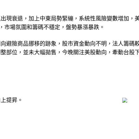
氣出現衰退，加上中東局勢緊繃，系統性風險變數增加，
點，市場氛圍和籌碼不穩定，盤勢暴漲暴跌。
朝向避險商品挪移的跡象，股市資金動向不明，法人籌碼
調整部位，並未大幅拋售，今晚關注美股動向，牽動台股
向上提昇。