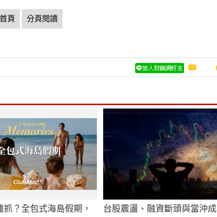
首頁
分頁閱讀
難抓？全包式海島假期，
台股震盪、融資斷頭與當沖成