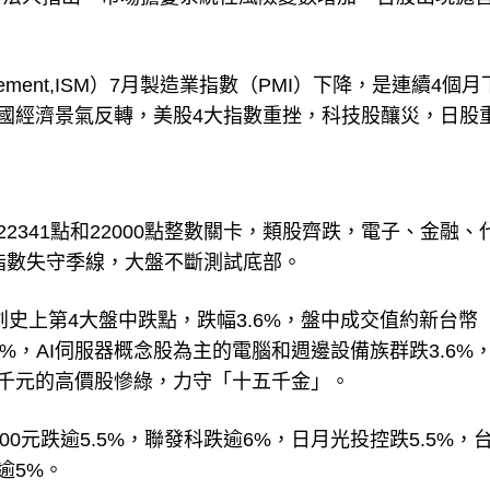
 Management,ISM）7月製造業指數（PMI）下降，是連續4個
美國經濟景氣反轉，美股4大指數重挫，科技股釀災，日股
2341點和22000點整數關卡，類股齊跌，電子、金融、
C指數失守季線，大盤不斷測試底部。
2點，創史上第4大盤中跌點，跌幅3.6%，盤中成交值約新台幣
.47%，AI伺服器概念股為主的電腦和週邊設備族群跌3.6%
超過千元的高價股慘綠，力守「十五千金」。
00元跌逾5.5%，聯發科跌逾6%，日月光投控跌5.5%，
逾5%。