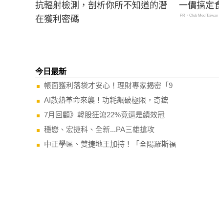
抗輻射檢測，剖析你所不知道的潛
一價搞定
PR・Club Med Taiwan
在獲利密碼
今日最新
帳面獲利落袋才安心！理財專家揭密「9
AI散熱革命來襲！功耗飆破極限，奇鋐
7月回顧》韓股狂瀉22%竟還是績效冠
穩懋、宏捷科、全新...PA三雄搶攻
中正學區、雙捷地王加持！「全陽羅斯福