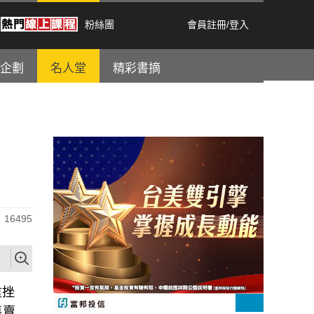
粉絲團
會員註冊
/
登入
企劃
名人堂
精彩書摘
16495
重挫
售賣