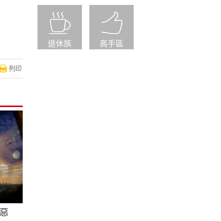
退休族
高手區
列印
惡