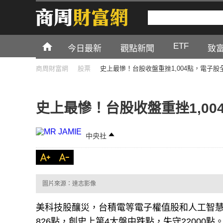
ETF
今日最新
觀點新聞
致
商周財富網
股票
史上最慘！台股收盤重挫1,004點，電子股
史上最慘！台股收盤重挫1,0
中央社
圖片來源：達志影像
美科技股釀災，台積電等電子權值股和人工智慧
826點，創史上第4大盤中跌點，失守2200