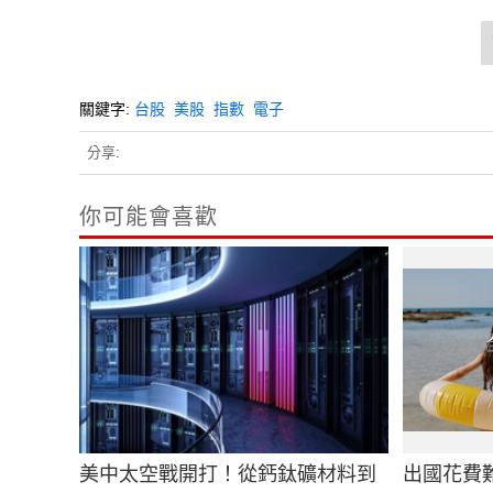
關鍵字:
台股
美股
指數
電子
分享:
你可能會喜歡
美中太空戰開打！從鈣鈦礦材料到
出國花費