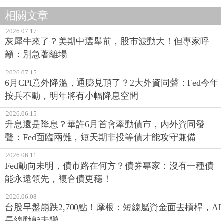
相關文章
2026.07.17
灰犀牛來了？美期中選舉前，股市波動大！但專家呼
籲：別急著離場
2026.07.15
6月CPI意外降溫，通膨見頂了？2大外資同聲：Fed今年
按兵不動，明年將有小幅降息空間
2026.06.15
升息還是降息？華許6月首會牽動債市，內外資同發
聲：Fed面臨兩難，短天期非投等債才能攻守兼備
2026.06.11
Fed動向未明，債市路在何方？債券專家：沒有一種債
能永遠領先，複合債更穩！
2026.06.08
台股早盤崩跌2,700點！摩根：短線屬資金面去槓桿，AI
長線動能未變