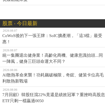
股票 ‧ 今日最新
2026.08.07
CoWoS後的下一張王牌：SoIC擴產潮，「這3檔」最受
惠！
2026.08.07
統一集團退出健身業！高齡化商機、健康意識抬頭...同
一陣風，健身三巨頭命運大不同？
2026.08.06
AI散熱革命來襲！功耗飆破極限，奇鋐、健策卡位高毛
利散熱新戰場
2026.08.06
7月回顧》韓股狂瀉22%竟還是績效冠軍？重挫時高股息
ETF只剩一檔贏過0050