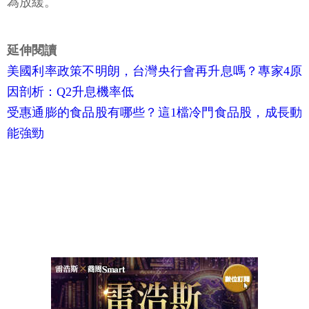
為放緩。
延伸閱讀
美國利率政策不明朗，台灣央行會再升息嗎？專家4原
因剖析：Q2升息機率低
受惠通膨的食品股有哪些？這1檔冷門食品股，成長動
能強勁