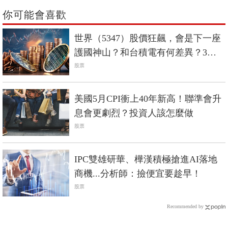
你可能會喜歡
世界（5347）股價狂飆，會是下一座
護國神山？和台積電有何差異？3分
鐘剖析
股票
美國5月CPI衝上40年新高！聯準會升
息會更劇烈？投資人該怎麼做
股票
IPC雙雄研華、樺漢積極搶進AI落地
商機...分析師：撿便宜要趁早！
股票
Recommended by