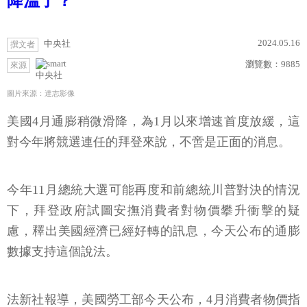
降溫了？
2024.05.16
中央社
撰文者
瀏覽數：
9885
來源
中央社
圖片來源：達志影像
美國4月通膨稍微滑降，為1月以來增速首度放緩，這
對今年將競選連任的拜登來說，不啻是正面的消息。
今年11月總統大選可能再度和前總統川普對決的情況
下，拜登政府試圖安撫消費者對物價攀升衝擊的疑
慮，釋出美國經濟已經好轉的訊息，今天公布的通膨
數據支持這個說法。
法新社報導，美國勞工部今天公布，4月消費者物價指