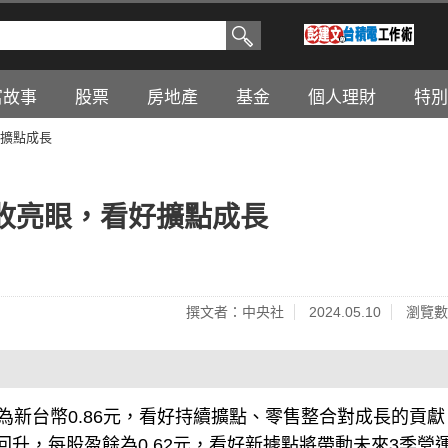
富故事
股票
房地產
基金
個人理財
特別
擴點成長
收亮眼，看好擴點成長
撰文者：中央社
2024.05.10
瀏覽數
為新台幣0.86元，看好持續擴點、零售整合對成長的貢獻
升，每股盈餘為0.62元，看好新據點將帶動未來3季營