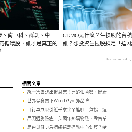
榮、南亞科、群創、中
CDMO是什麼？生技股的台
檔景氣循環股，誰才是真正的
誰？想投資生技股鎖定「這2
？
Recommended by
相關文章
統一集團退出健身業！高齡化商機、健康
世界健身買下World Gym獲品牌
自行車展吸引近千家企業進駐，貿協：運
甩開通膨陰霾，美國年終購物熱，零售業
是連鎖健身房精緻還是運動中心划算？給