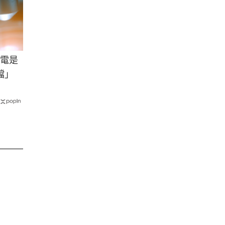
積電是
檔」