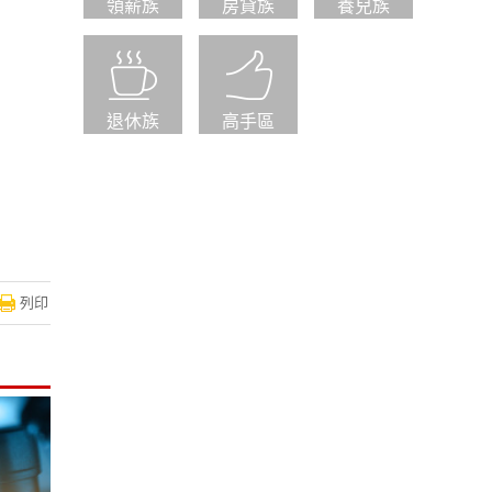
領薪族
房貸族
養兒族
退休族
高手區
列印