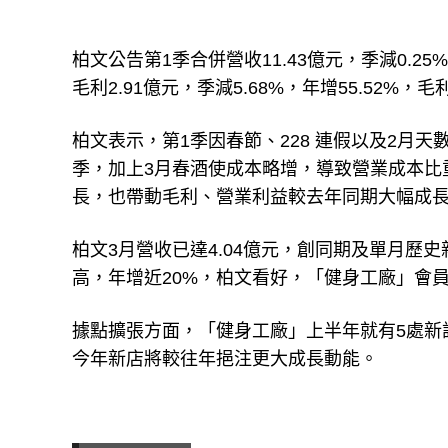
柏文公告第1季合併營收11.43億元，季減0.2
毛利2.91億元，季減5.68%，年增55.52%，毛
柏文表示，第1季因春節、228 連假以及2月
季，加上3月春酒使成本略增，導致營業成本比
長，也帶動毛利、營業利益較去年同期大幅成長55.5
柏文3月營收已達4.04億元，創同期及單月歷史
高，年增近20%，柏文看好，「健身工廠」會
據點擴張方面，「健身工廠」上半年就有5處新
今年新店將較往年挹注更大成長動能。