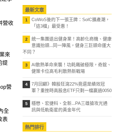
最新文章
CoWoS後的下一張王牌：SoIC擴產潮，
1
合併營收
「這3檔」最受惠！
統一集團退出健身業！高齡化商機、健康
2
意識抬頭...同一陣風，健身三巨頭命運大
不同？
業來
的提
AI散熱革命來襲！功耗飆破極限，奇鋐、
3
健策卡位高毛利散熱新戰場
7月回顧》韓股狂瀉22%竟還是績效冠
4
op營
軍？重挫時高股息ETF只剩一檔贏過0050
穩懋、宏捷科、全新...PA三雄搶攻光通
5
訊與低軌衛星的黃金年代
內全
收表
熱門排行