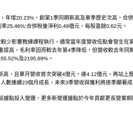
5%，年增20.23%，創第1季同期新高及單季歷史次高，合
利率25.46%;合併稅後淨利0.49億元，每股盈餘0.62元。
天數較少影響教練課程執行，通常當年度營收低點會發生在第
重提高，毛利率因而較去年第4季降低，但營收較去年同
2%及2195.69%。
新高，且單月營收首次突破4億元，達4.12億元，再站上
員人數連續23個月成長，未來3季營收與獲利將逐季顯著成
設據點投入營運，更多新營運據點於今年貢獻更長營業期