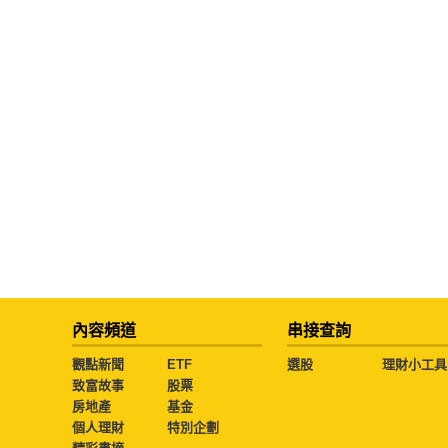
內容頻道
串接查詢
觀點新聞
ETF
選股
理財小工具
致富故事
股票
房地產
基金
個人理財
特別企劃