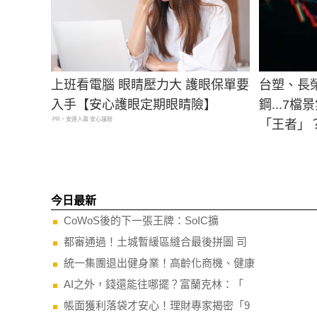
上班看電腦 眼睛壓力大 護眼保單要
台塑、長
入手【安心護眼定期眼睛險】
鋼...7
PR・安達人壽 安心護眼
「王者」
今日最新
CoWoS後的下一張王牌：SoIC擴
都審通過！土城暫緩區縫合最後拼圖 司
統一集團退出健身業！高齡化商機、健康
AI之外，錢還能往哪擺？富蘭克林：「
帳面獲利落袋才安心！理財專家揭密「9