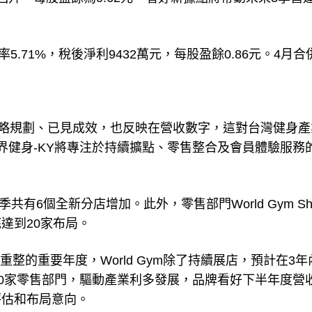
率5.71%，稅後淨利9432萬元，每股盈餘0.86元。4月
策略規劃、已見成效，也反映在營收數字，這對台灣健身產
界健身-KY將專注於持續擴點、零售整合及會員體驗服務
共有6個全新分店增加。此外，零售部門World Gym Sh
達到20家布局。
重整的重要年度，World Gym除了持續展店，預計在3年
20家零售部門，驅動產業利多發展，品牌看好下半年度營
評估和布局意向。