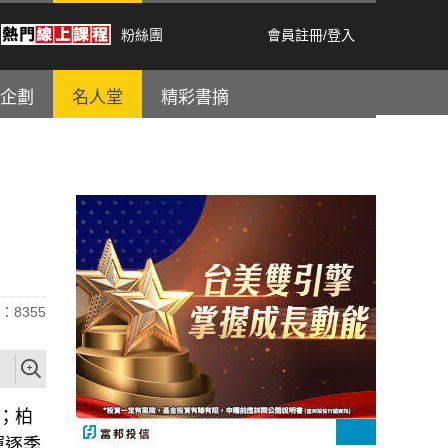
粉絲團
會員註冊
/
登入
企劃
名人堂
精彩書摘
：8355
；柏
運逐季