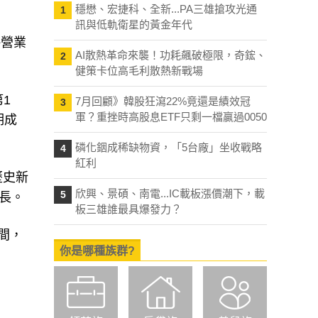
穩懋、宏捷科、全新...PA三雄搶攻光通
1
訊與低軌衛星的黃金年代
併營業
AI散熱革命來襲！功耗飆破極限，奇鋐、
2
健策卡位高毛利散熱新戰場
1
7月回顧》韓股狂瀉22%竟還是績效冠
3
軍？重挫時高股息ETF只剩一檔贏過0050
期成
磷化銦成稀缺物資，「5台廠」坐收戰略
4
紅利
歷史新
欣興、景碩、南電...IC載板漲價潮下，載
5
長。
板三雄誰最具爆發力？
間，
你是哪種族群?