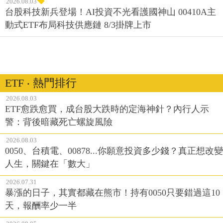
2026.08.03
台股科技新兵登場！AI投資不光看護國神山 00410A主
動式ETF布局科技供應鏈 8/3掛牌上市
ETF ‧ 熱門排行
2026.08.03
ETF愈跌愈買，成台股大跌時的定海神針？內行人示
警：背後暗藏死亡螺旋風險
2026.08.03
0050、台積電、00878...你願意投資多少錢？真正想改變
人生，關鍵在「數大」
2026.07.31
暴漲的日子，其實都藏在熊市！持有0050只要錯過這10
天，報酬率少一半