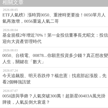
相關文章
2026.08.05
ETF人氣榜》漲時買0050、重挫時更要撿！0050單月人
氣再激增，0056重返人氣二哥
2026.08.04
基金規模2年增近70%！第一金投信董事長尤昭文：投信
迎向大資產管理時代
2026.08.03
0050、台積電、00878...你願意投資多少錢？真正想改變
人生，關鍵在「數大」
2026.07.24
今天追飆股、明天吞跌停？楊忠憲：找底部起漲股，先
看2個轉強訊號
2026.07.07
0050誰與爭鋒？人氣突破300萬！超新星00403A風光掛
牌後，人氣反倒大衰退？