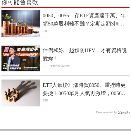
你可能會喜歡
0050、0056…存ETF資產達千萬、年
領50萬股利難不難？定期定額3情境
試算
ETF
PR
伴侶和妳一起預防HPV，才有資格說
愛妳！
PR・台灣癌症基金會
ETF人氣榜》漲時買0050、重挫時更
要撿！0050單月人氣再激增，0056重
返人氣二哥
ETF
Recommended by