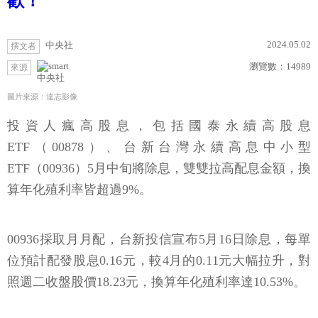
歡！
2024.05.02
中央社
撰文者
瀏覽數：
14989
來源
中央社
圖片來源：達志影像
投資人瘋高股息，包括國泰永續高股息
ETF（00878）、台新台灣永續高息中小型
ETF（00936）5月中旬將除息，雙雙拉高配息金額，換
算年化殖利率皆超過9%。
00936採取月月配，台新投信宣布5月16日除息，每單
位預計配發股息0.16元，較4月的0.11元大幅拉升，對
照週二收盤股價18.23元，換算年化殖利率達10.53%。