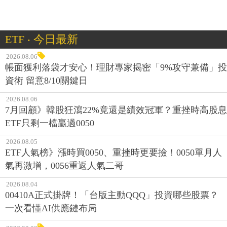
ETF ‧ 今日最新
2026.08.06
帳面獲利落袋才安心！理財專家揭密「9%攻守兼備」投
資術 留意8/10關鍵日
2026.08.06
7月回顧》韓股狂瀉22%竟還是績效冠軍？重挫時高股息
ETF只剩一檔贏過0050
2026.08.05
ETF人氣榜》漲時買0050、重挫時更要撿！0050單月人
氣再激增，0056重返人氣二哥
2026.08.04
00410A正式掛牌！「台版主動QQQ」投資哪些股票？
一次看懂AI供應鏈布局