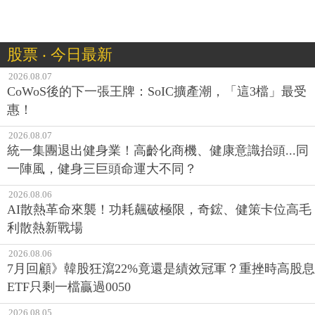
股票 ‧ 今日最新
2026.08.07
CoWoS後的下一張王牌：SoIC擴產潮，「這3檔」最受
惠！
2026.08.07
統一集團退出健身業！高齡化商機、健康意識抬頭...同
一陣風，健身三巨頭命運大不同？
2026.08.06
AI散熱革命來襲！功耗飆破極限，奇鋐、健策卡位高毛
利散熱新戰場
2026.08.06
7月回顧》韓股狂瀉22%竟還是績效冠軍？重挫時高股息
ETF只剩一檔贏過0050
2026.08.05