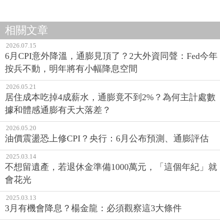
相關文章
2026.07.15
6月CPI意外降溫，通膨見頂了？2大外資同聲：Fed今年
按兵不動，明年將有小幅降息空間
2026.05.21
居住成本吃掉4成薪水，通膨竟不到2%？為何主計處數
據和體感通膨有天大落差？
2026.05.20
油價震盪恐上修CPI？央行：6月公布預測、通膨評估
2025.03.14
不想留遺產，若退休金準備1000萬元，「這個年紀」就
會花光
2025.03.13
3月有機會降息？楊金龍：必須觀察這3大條件