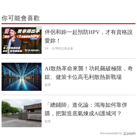
你可能會喜歡
PR
伴侶和妳一起預防HPV，才有資格說
愛妳！
PR・台灣癌症基金會
AI散熱革命來襲！功耗飆破極限，奇
鋐、健策卡位高毛利散熱新戰場
股票
「總鋪師」進化論：鴻海如何靠併
購，把製造底氣煉成AI護城河？
股票
Recommended by