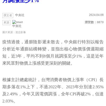
月調漲至少1%
2024.04.08
中央社
撰文者
瀏覽數：
8870
來源
中央社
圖片來源：達志影像
疫情過後，通膨陰影遲未散去，中央銀行特別以報告
分析近年通膨結構轉變，並指出核心物價漲價週期縮
短，近3年，平均不到8個月就調漲至少1%，這是近年
來民眾對物價上漲感受更深刻的關鍵。
根據主計總處統計，台灣消費者物價上漲率（CPI）長
期多落在1%上下，不過2022年、2023年分別達2.95%
及2.49%，今年又因電價調漲，全年CPI再破2%，估達
2.03%。