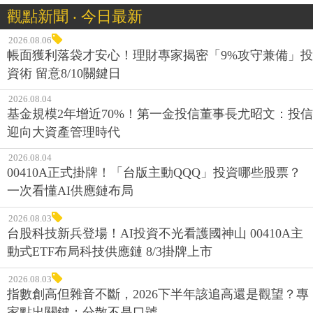
觀點新聞 ‧ 今日最新
2026.08.06
帳面獲利落袋才安心！理財專家揭密「9%攻守兼備」投
資術 留意8/10關鍵日
2026.08.04
基金規模2年增近70%！第一金投信董事長尤昭文：投信
迎向大資產管理時代
2026.08.04
00410A正式掛牌！「台版主動QQQ」投資哪些股票？
一次看懂AI供應鏈布局
2026.08.03
台股科技新兵登場！AI投資不光看護國神山 00410A主
動式ETF布局科技供應鏈 8/3掛牌上市
2026.08.03
指數創高但雜音不斷，2026下半年該追高還是觀望？專
家點出關鍵：分散不是口號