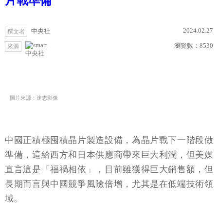
片戰準備
2024.02.27
中央社
撰文者
瀏覽數：
8530
來源
中央社
圖片來源：達志影像
中國正積極囤積晶片製造設備，為晶片戰下一階段做
準備，這給西方和日本供應商帶來巨大利潤，但美媒
直言這是「福禍相依」，目前雖獲得巨大銷售額，但
長期而言與中國競爭風險倍增，尤其是在低端技術領
域。