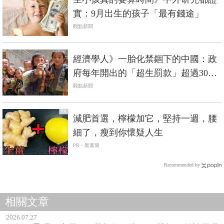
實：9月出生的孩子「最有錢途」
觀點新聞
經濟學人》一胎化禁錮下的中國：政
府每年開出的「超生罰款」超過30億
美元...
觀點新聞
PR
減肥首選，檸檬加它，堅持一週，腰
細了，瘦到你懷疑人生
PR・新素簡
Recommended by
相關文章
2026.07.27