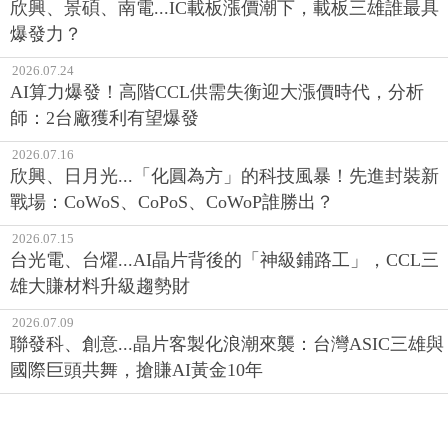
欣興、景碩、南電...IC載板漲價潮下，載板三雄誰最具
爆發力？
2026.07.24
AI算力爆發！高階CCL供需失衡迎大漲價時代，分析
師：2台廠獲利有望爆發
2026.07.16
欣興、日月光...「化圓為方」的科技風暴！先進封裝新
戰場：CoWoS、CoPoS、CoWoP誰勝出？
2026.07.15
台光電、台燿...AI晶片背後的「神級鋪路工」，CCL三
雄大賺材料升級趨勢財
2026.07.09
聯發科、創意...晶片客製化浪潮來襲：台灣ASIC三雄與
國際巨頭共舞，搶賺AI黃金10年