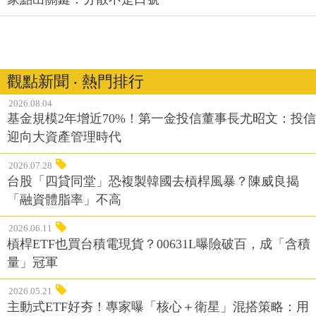
觀點新聞 ‧ 熱門排行
2026.08.04
基金規模2年增近70%！第一金投信董事長尤昭文：投信
迎向大資產管理時代
2026.07.28
台股「四貸同堂」恐複製韓國去槓桿風暴？陳威良揭
「融資體脂率」不高
2026.06.11
槓桿ETF也買台積電現貨？00631L曝險破百，成「含積
量」冠軍
2026.05.21
主動式ETF好夯！專家曝「核心＋衛星」混搭策略：用