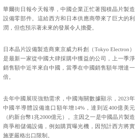
華爾街日報今天報導，中國企業正忙著囤積晶片製造
設備零部件。這給西方和日本供應商帶來了巨大的利
潤，但也預示著未來的發展令人擔憂。
日本晶片設備製造商東京威力科創（Tokyo Electron）
是最新一家從中國大肆採購中獲益的公司，上一季淨
銷售額中近半來自中國，當季在中國銷售額年增達一
倍。
去年中國展現強勁需求，中國海關數據顯示，2023年
中國半導體設備進口額年增14%，達到近400億美元
（約新台幣1兆2000億元）。主因之一是中國晶片製造
商爭相儲備設備，例如購買曝光機，因預計西方將實
施更嚴格出口限制。