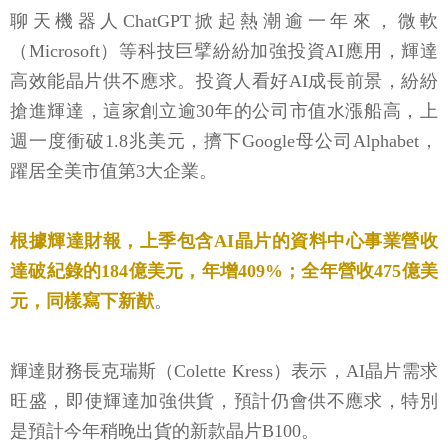
聊天機器人ChatGPT掀起熱潮逾一年來，微軟
（Microsoft）等科技巨擘紛紛加強投資AI應用，輝達
高效能晶片供不應求。投資人看好AI成長前景，紛紛
搶進輝達，這家創立逾30年的公司市值水漲船高，上
週一度衝破1.8兆美元，擠下Google母公司Alphabet，
躍居全美市值第3大企業。
根據輝達財報，上季包含AI晶片的資料中心事業營收
達破紀錄的184億美元，年增409%；全年營收475億美
元，同樣寫下新猷
。
輝達財務長克瑞斯（Colette Kress）表示，AI晶片需求
旺盛，即使輝達加強供貨，預計仍會供不應求，特別
是預計今年稍晚出貨的新款晶片B100。