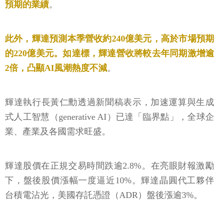
預期的業績
。
此外，輝達預測本季營收約240億美元，高於市場預期
的220億美元。如達標，輝達營收將較去年同期激增逾
2倍，凸顯AI風潮熱度不減
。
輝達執行長黃仁勳透過新聞稿表示，加速運算與生成
式人工智慧（generative AI）已達「臨界點」，全球企
業、產業及各國需求旺盛。
輝達股價在正規交易時間跌逾2.8%。在亮眼財報激勵
下，盤後股價漲幅一度逼近10%。輝達晶圓代工夥伴
台積電沾光，美國存託憑證（ADR）盤後漲逾3%。