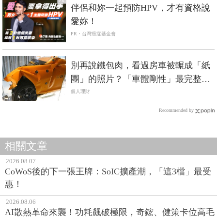
PR
伴侶和妳一起預防HPV，才有資格說
愛妳！
PR・台灣癌症基金會
別再說鐵包肉，看過房車被輾成「紙
團」的照片？「車體剛性」最完整解
析《高級進口車篇》
個人理財
Recommended by
相關文章
2026.08.07
CoWoS後的下一張王牌：SoIC擴產潮，「這3檔」最受
惠！
2026.08.06
AI散熱革命來襲！功耗飆破極限，奇鋐、健策卡位高毛