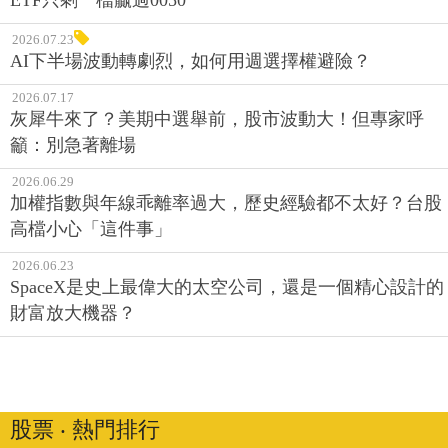
2026.07.23
AI下半場波動轉劇烈，如何用週選擇權避險？
2026.07.17
灰犀牛來了？美期中選舉前，股市波動大！但專家呼
籲：別急著離場
2026.06.29
加權指數與年線乖離率過大，歷史經驗都不太好？台股
高檔小心「這件事」
2026.06.23
SpaceX是史上最偉大的太空公司，還是一個精心設計的
財富放大機器？
股票 ‧ 熱門排行