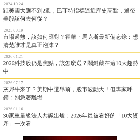
2024.10.24
距美國大選不到2週，巴菲特指標逼近歷史高點，選後
美股該何去何從？
2025.08.19
市場過熱，該如何應對？霍華・馬克斯最新備忘錄：想
清楚誰才是真正泡沫？
2026.01.21
2026科技股仍是焦點，該怎麼選？關鍵藏在這10大趨勢
中
2026.07.17
灰犀牛來了？美期中選舉前，股市波動大！但專家呼
籲：別急著離場
2026.01.16
30家重量級法人共識出爐：2026年最被看好的「10大資
產」一次看