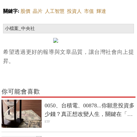
關鍵字:
股價
晶片
人工智慧
投資人
市值
輝達
小檔案_中央社
希望透過更好的報導與文章品質，讓台灣社會向上提
昇。
你可能會喜歡
0050、台積電、00878...你願意投資多
少錢？真正想改變人生，關鍵在「數
大」
ETF