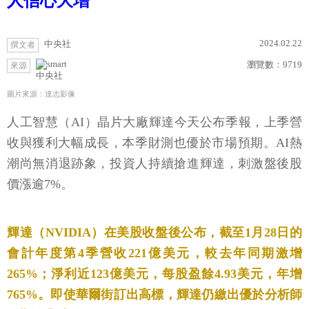
人信心大增
2024.02.22
中央社
撰文者
瀏覽數：
9719
來源
中央社
圖片來源：達志影像
人工智慧（AI）晶片大廠輝達今天公布季報，上季營
收與獲利大幅成長，本季財測也優於市場預期。AI熱
潮尚無消退跡象，投資人持續搶進輝達，刺激盤後股
價漲逾7%。
輝達（NVIDIA）在美股收盤後公布，截至1月28日的
會計年度第4季營收221億美元，較去年同期激增
265%；淨利近123億美元，每股盈餘4.93美元，年增
765%。即使華爾街訂出高標，輝達仍繳出優於分析師