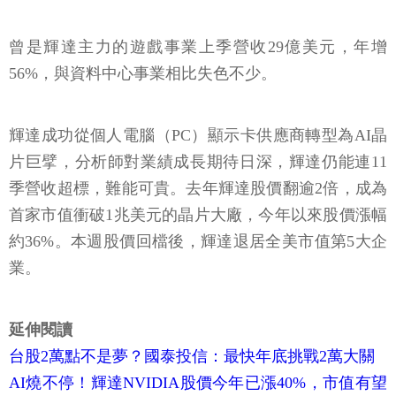
曾是輝達主力的遊戲事業上季營收29億美元，年增
56%，與資料中心事業相比失色不少。
輝達成功從個人電腦（PC）顯示卡供應商轉型為AI晶
片巨擘，分析師對業績成長期待日深，輝達仍能連11
季營收超標，難能可貴。去年輝達股價翻逾2倍，成為
首家市值衝破1兆美元的晶片大廠，今年以來股價漲幅
約36%。本週股價回檔後，輝達退居全美市值第5大企
業。
延伸閱讀
台股2萬點不是夢？國泰投信：最快年底挑戰2萬大關
AI燒不停！輝達NVIDIA股價今年已漲40%，市值有望