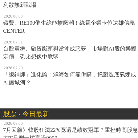
利散熱新戰場
2026.08.03
碳費、RE100催生綠能擴廠潮！綠電企業卡位遠雄信義
CENTER
2026.07.31
台股震盪、融資斷頭與當沖成惡夢！市場對AI股的樂觀
定價，恐比想像中脆弱
2026.07.29
「總鋪師」進化論：鴻海如何靠併購，把製造底氣煉成
AI護城河？
股票 ‧ 今日最新
2026.08.06
7月回顧》韓股狂瀉22%竟還是績效冠軍？重挫時高股息
ETF只剩一檔贏過0050