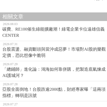
相關文章
2026.08.03
碳費、RE100催生綠能擴廠潮！綠電企業卡位遠雄信義
CENTER
2026.07.31
台股震盪、融資斷頭與當沖成惡夢！市場對AI股的樂觀
定價，恐比想像中脆弱
2026.07.29
「總鋪師」進化論：鴻海如何靠併購，把製造底氣煉成
AI護城河？
2026.07.28
亞股全面倒地！台股跌逾2000點，財經專家曝「這兩項
指標」轉弱是訊號
2026.07.27