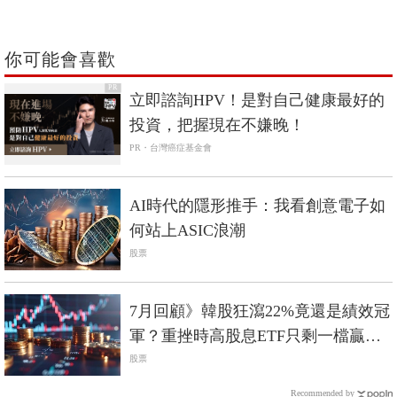
你可能會喜歡
PR
立即諮詢HPV！是對自己健康最好的
投資，把握現在不嫌晚！
PR・台灣癌症基金會
AI時代的隱形推手：我看創意電子如
何站上ASIC浪潮
股票
7月回顧》韓股狂瀉22%竟還是績效冠
軍？重挫時高股息ETF只剩一檔贏過
0050
股票
Recommended by