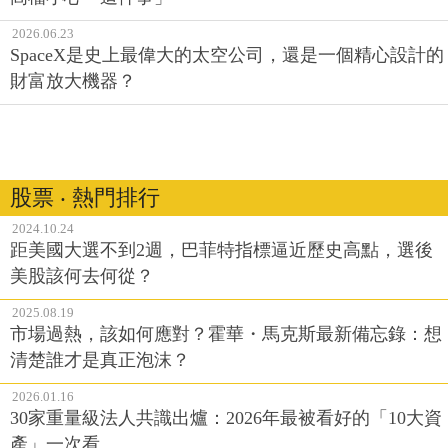
2026.06.23
SpaceX是史上最偉大的太空公司，還是一個精心設計的
財富放大機器？
股票 ‧ 熱門排行
2024.10.24
距美國大選不到2週，巴菲特指標逼近歷史高點，選後
美股該何去何從？
2025.08.19
市場過熱，該如何應對？霍華・馬克斯最新備忘錄：想
清楚誰才是真正泡沫？
2026.01.16
30家重量級法人共識出爐：2026年最被看好的「10大資
產」一次看