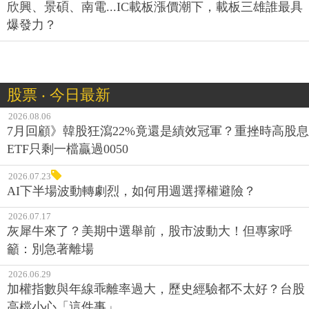
欣興、景碩、南電...IC載板漲價潮下，載板三雄誰最具
爆發力？
股票 ‧ 今日最新
2026.08.06
7月回顧》韓股狂瀉22%竟還是績效冠軍？重挫時高股息
ETF只剩一檔贏過0050
2026.07.23
AI下半場波動轉劇烈，如何用週選擇權避險？
2026.07.17
灰犀牛來了？美期中選舉前，股市波動大！但專家呼
籲：別急著離場
2026.06.29
加權指數與年線乖離率過大，歷史經驗都不太好？台股
高檔小心「這件事」