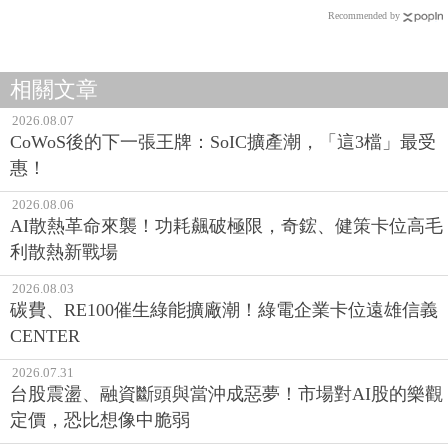
Recommended by
相關文章
2026.08.07
CoWoS後的下一張王牌：SoIC擴產潮，「這3檔」最受
惠！
2026.08.06
AI散熱革命來襲！功耗飆破極限，奇鋐、健策卡位高毛
利散熱新戰場
2026.08.03
碳費、RE100催生綠能擴廠潮！綠電企業卡位遠雄信義
CENTER
2026.07.31
台股震盪、融資斷頭與當沖成惡夢！市場對AI股的樂觀
定價，恐比想像中脆弱