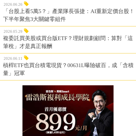
2026.06.26
「台股上看5萬5？」產業隊長張捷：AI重新定價台股！
下半年聚焦3大關鍵零組件
2026.05.29
複委託買美股或買台版ETF？理財規劃顧問：算對「這
筆稅」才是真正報酬
2026.06.11
槓桿ETF也買台積電現貨？00631L曝險破百，成「含積
量」冠軍