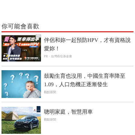
你可能會喜歡
PR
伴侶和妳一起預防HPV，才有資格說
愛妳！
PR・台灣癌症基金會
鼓勵生育也沒用，中國生育率降至
1.09，人口危機正逐漸發生
觀點新聞
聰明家庭，智慧用車
觀點新聞