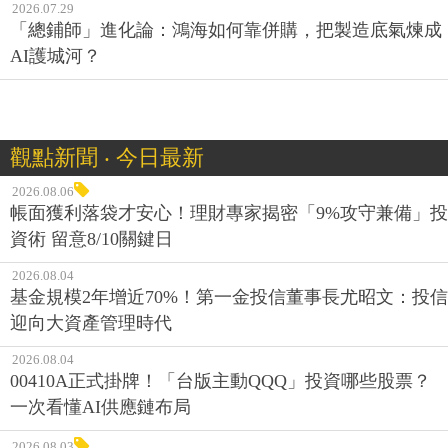
2026.07.29
「總鋪師」進化論：鴻海如何靠併購，把製造底氣煉成
AI護城河？
觀點新聞 ‧ 今日最新
2026.08.06
帳面獲利落袋才安心！理財專家揭密「9%攻守兼備」投
資術 留意8/10關鍵日
2026.08.04
基金規模2年增近70%！第一金投信董事長尤昭文：投信
迎向大資產管理時代
2026.08.04
00410A正式掛牌！「台版主動QQQ」投資哪些股票？
一次看懂AI供應鏈布局
2026.08.03