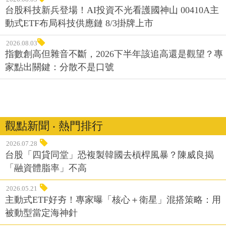
台股科技新兵登場！AI投資不光看護國神山 00410A主
動式ETF布局科技供應鏈 8/3掛牌上市
2026.08.03
指數創高但雜音不斷，2026下半年該追高還是觀望？專
家點出關鍵：分散不是口號
觀點新聞 ‧ 熱門排行
2026.07.28
台股「四貸同堂」恐複製韓國去槓桿風暴？陳威良揭
「融資體脂率」不高
2026.05.21
主動式ETF好夯！專家曝「核心＋衛星」混搭策略：用
被動型當定海神針