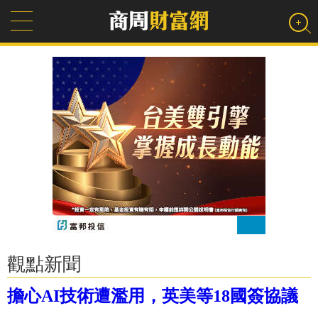
觀點新聞
擔心AI技術遭濫用，英美等18國簽協議