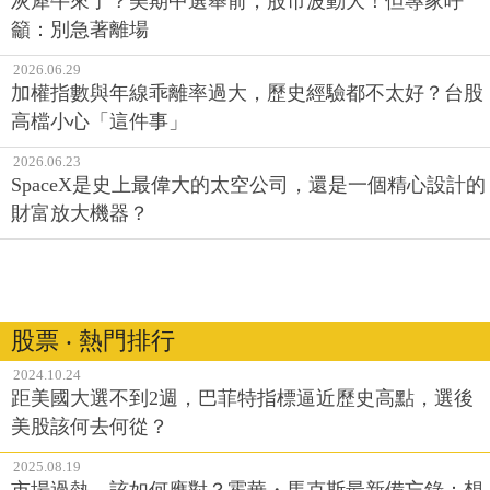
灰犀牛來了？美期中選舉前，股市波動大！但專家呼
籲：別急著離場
2026.06.29
加權指數與年線乖離率過大，歷史經驗都不太好？台股
高檔小心「這件事」
2026.06.23
SpaceX是史上最偉大的太空公司，還是一個精心設計的
財富放大機器？
股票 ‧ 熱門排行
2024.10.24
距美國大選不到2週，巴菲特指標逼近歷史高點，選後
美股該何去何從？
2025.08.19
市場過熱，該如何應對？霍華・馬克斯最新備忘錄：想