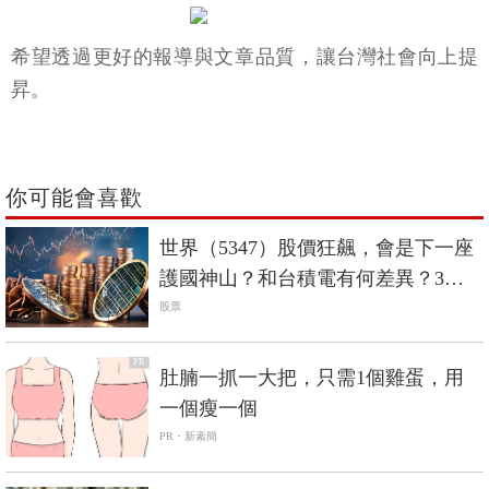
希望透過更好的報導與文章品質，讓台灣社會向上提
昇。
你可能會喜歡
世界（5347）股價狂飆，會是下一座
護國神山？和台積電有何差異？3分
鐘剖析
股票
PR
肚腩一抓一大把，只需1個雞蛋，用
一個瘦一個
PR・新素簡