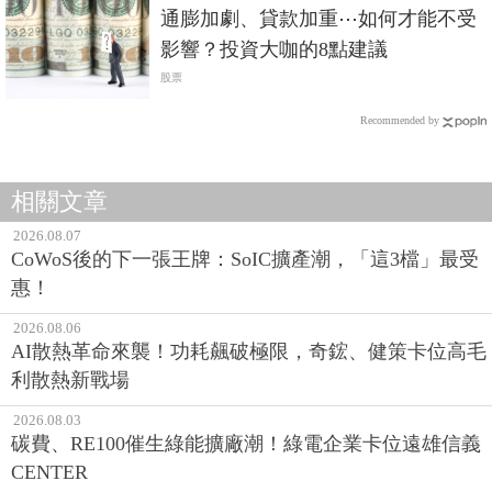
通膨加劇、貸款加重⋯如何才能不受
影響？投資大咖的8點建議
股票
Recommended by
相關文章
2026.08.07
CoWoS後的下一張王牌：SoIC擴產潮，「這3檔」最受
惠！
2026.08.06
AI散熱革命來襲！功耗飆破極限，奇鋐、健策卡位高毛
利散熱新戰場
2026.08.03
碳費、RE100催生綠能擴廠潮！綠電企業卡位遠雄信義
CENTER