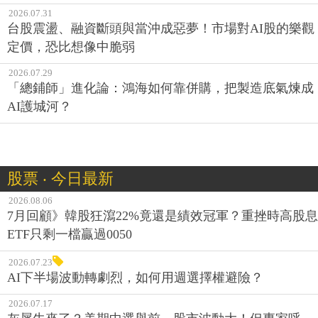
2026.07.31
台股震盪、融資斷頭與當沖成惡夢！市場對AI股的樂觀
定價，恐比想像中脆弱
2026.07.29
「總鋪師」進化論：鴻海如何靠併購，把製造底氣煉成
AI護城河？
股票 ‧ 今日最新
2026.08.06
7月回顧》韓股狂瀉22%竟還是績效冠軍？重挫時高股息
ETF只剩一檔贏過0050
2026.07.23
AI下半場波動轉劇烈，如何用週選擇權避險？
2026.07.17