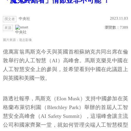
「魔鬼終結者」情節並非不可能 ！
2023.11.03
中央社
撰文者
瀏覽數：
7389
來源
中央社
圖片來源：達志影像
億萬富翁馬斯克今天與英國首相蘇納克共同出席在倫
敦舉行的人工智慧（AI）高峰會。馬斯克樂見中國在
人工智慧安全上的參與，並希望看到中國在此議題上
與英國和美國一致。
路透社報導，馬斯克（Elon Musk）支持中國參加在英
格蘭布萊切利園（Bletchley Park）舉辦的首屆人工智
慧安全高峰會（AI Safety Summit），這場峰會讓主流
公司和國家齊聚一堂，就如何管理尖端人工智慧模型