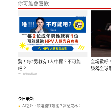
你可能會喜歡
驚！每2男就有1人中標？不可能
全場歡呼！T
吧？
號稱全球
PR・台灣癌症基金會
今日最新
AI之外，錢還能往哪擺？富蘭克林：「