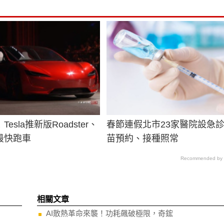
esla推新版Roadster、
春節連假北市23家醫院設急
最快跑車
苗預約、接種照常
Recommended by
相關文章
AI散熱革命來襲！功耗飆破極限，奇鋐