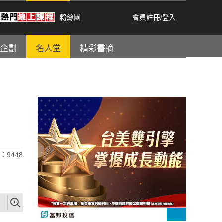
粉絲團
會員註冊
/
登入
企劃
名人堂
精彩書摘
：9448