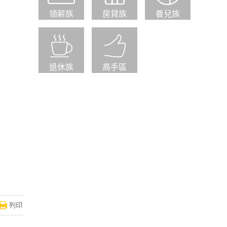
領薪族
房貸族
養兒族
退休族
高手區
列印