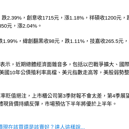
2.39%，創意收1715元，漲1.18%，祥碩收1200元，
350元，漲2.04%。
1.99%，緯創翻黑收98元，跌1.11%，技嘉收265.5元
豪表示，近期總體經濟面雜音多，包括以巴戰爭擴大、國
、美國10年公債殖利率高檔、美元指數走高等，美股弱勢
率貶值挹注，上市櫃公司第3季財報不會太差，第4季展
憶體現貨價持續反彈，市場預估下半年將優於上半年。
債現在該買還是該賣好？達人這樣說...