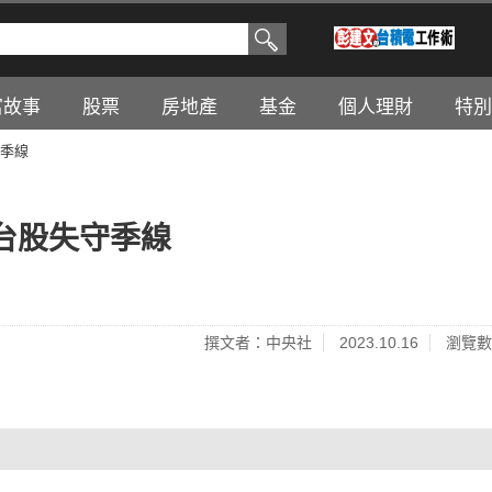
富故事
股票
房地產
基金
個人理財
特別
守季線
台股失守季線
撰文者：中央社
2023.10.16
瀏覽數