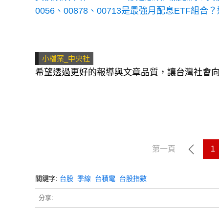
0056、00878、00713是最強月配息ETF
小檔案_中央社
希望透過更好的報導與文章品質，讓台灣社會
第一頁
1
關鍵字:
台股
季線
台積電
台股指數
分享: