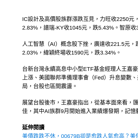
IC設計及高價股族群漲跌互見，力旺收2250元，跌
2.83%，譜瑞-KY收1045元，跌5.43%。智原收
人工智慧（AI）概念股下挫，廣達收221.5元，跌
2.03%，緯穎終場收1590元，跌3.34%。
台新台灣永續高息中小型ETF基金經理人王嘉
上漲、美國聯邦準備理事會（Fed）升息變數
局，台股也區間震盪。
展望台股後市，王嘉豪指出，從基本面來看，匯
佳，其中AI族群9月開始進入業績爆發期，記
延伸閱讀
美債跌跌不休，00679B卻是愈跌人氣愈高？美