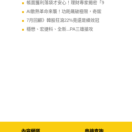
帳面獲利落袋才安心！理財專家揭密「9
AI散熱革命來襲！功耗飆破極限，奇鋐
7月回顧》韓股狂瀉22%竟還是績效冠
穩懋、宏捷科、全新...PA三雄搶攻
內容頻道
串接查詢