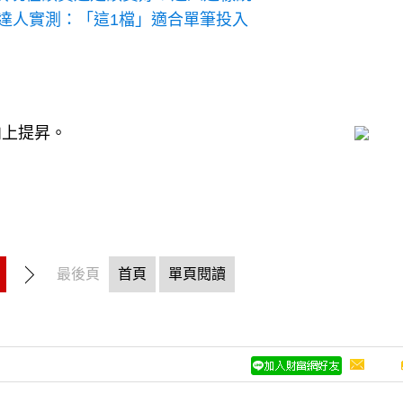
組合？達人實測：「這1檔」適合單筆投入
向上提昇。
最後頁
首頁
單頁閱讀