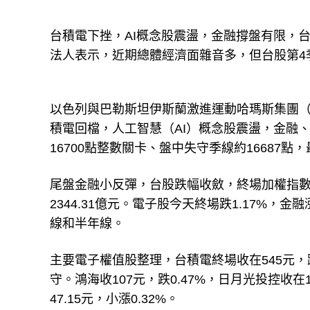
台積電下挫，AI概念股震盪，金融撐盤有限，台股今
法人表示，近期總體經濟面雜音多，但台股第4
以色列與巴勒斯坦伊斯蘭激進運動哈瑪斯集團（
積電回檔，人工智慧（AI）概念股震盪，金融
16700點整數關卡、盤中失守季線約16687點，最
尾盤金融小反彈，台股跌幅收斂，終場加權指數收在1
2344.31億元。電子股今天終場跌1.17%，金
線和半年線。
主要電子權值股整理，台積電終場收在545元，跌
守。鴻海收107元，跌0.47%，日月光投控收在1
47.15元，小漲0.32%。