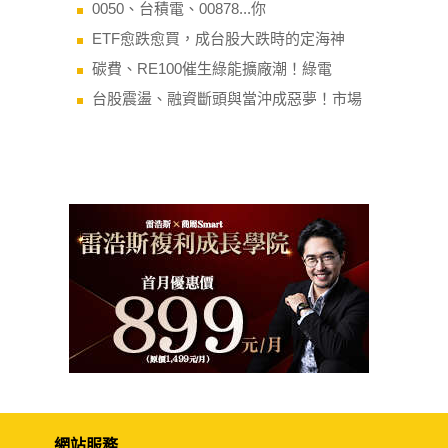
0050、台積電、00878...你
ETF愈跌愈買，成台股大跌時的定海神
碳費、RE100催生綠能擴廠潮！綠電
台股震盪、融資斷頭與當沖成惡夢！市場
網站服務