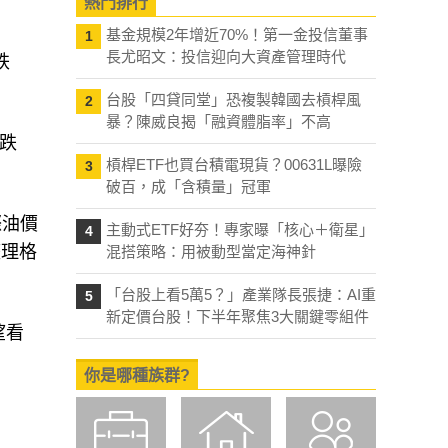
熱門排行
基金規模2年增近70%！第一金投信董事
1
長尤昭文：投信迎向大資產管理時代
跌
台股「四貸同堂」恐複製韓國去槓桿風
2
暴？陳威良揭「融資體脂率」不高
，跌
槓桿ETF也買台積電現貨？00631L曝險
3
破百，成「含積量」冠軍
際油價
主動式ETF好夯！專家曝「核心＋衛星」
4
整理格
混搭策略：用被動型當定海神針
「台股上看5萬5？」產業隊長張捷：AI重
5
新定價台股！下半年聚焦3大關鍵零組件
望看
你是哪種族群?