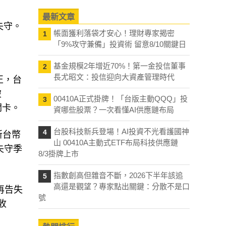
最新文章
失守。
帳面獲利落袋才安心！理財專家揭密
1
「9%攻守兼備」投資術 留意8/10關鍵日
基金規模2年增近70%！第一金投信董事
2
長尤昭文：投信迎向大資產管理時代
正，台
破
00410A正式掛牌！「台版主動QQQ」投
3
關卡。
資哪些股票？一次看懂AI供應鏈布局
台股科技新兵登場！AI投資不光看護國神
4
新台幣
山 00410A主動式ETF布局科技供應鏈
失守季
8/3掛牌上市
指數創高但雜音不斷，2026下半年該追
5
高還是觀望？專家點出關鍵：分散不是口
再告失
號
收