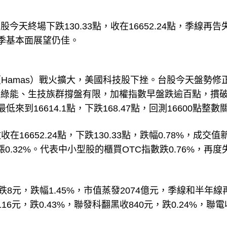
天終場下跌130.33點，收在16652.24點，季線再告
季基本面展望仍佳。
Hamas）戰火擴大，美國科技股下挫。台股今天盤勢修
、綠能、生技族群撐盤有限，加權指數早盤跌逾百點，摜
低來到16614.1點，下跌168.47點，回測16600點整數
6652.24點，下跌130.33點，跌幅0.78%，成交值
融漲0.32%。代表中小型股的櫃買OTC指數跌0.76%，再度
8元，跌幅1.45%，市值蒸發2074億元，季線和半年線
16元，跌0.43%，聯發科翻黑收840元，跌0.24%，聯電