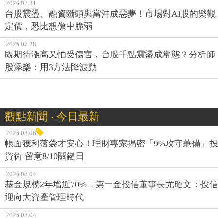
2026.07.31
台股震盪、融資斷頭與當沖成惡夢！市場對AI股的樂觀
定價，恐比想像中脆弱
2026.07.28
既期待漲高又怕受傷害，台股千點震盪成常態？分析師
股添樂：用3方法降波動
觀點新聞 ‧ 今日最新
2026.08.06
帳面獲利落袋才安心！理財專家揭密「9%攻守兼備」投
資術 留意8/10關鍵日
2026.08.04
基金規模2年增近70%！第一金投信董事長尤昭文：投信
迎向大資產管理時代
2026.08.04