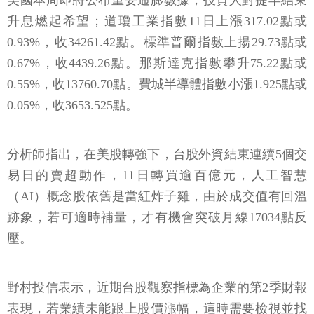
美國本周即將公布重要通膨數據，投資人對提早結束
升息燃起希望；道瓊工業指數11日上漲317.02點或
0.93%，收34261.42點。標準普爾指數上揚29.73點或
0.67%，收4439.26點。那斯達克指數攀升75.22點或
0.55%，收13760.70點。費城半導體指數小漲1.925點或
0.05%，收3653.525點。
分析師指出，在美股轉強下，台股外資結束連續5個交
易日的賣超動作，11日轉買逾百億元，人工智慧
（AI）概念股依舊是當紅炸子雞，由於成交值有回溫
跡象，若可適時補量，才有機會突破月線17034點反
壓。
野村投信表示，近期台股觀察指標為企業的第2季財報
表現，若業績未能跟上股價漲幅，這時需要檢視並找