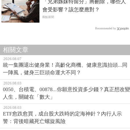
「兄弟姊妹特留分」將刪除，哪些人
會受影響？該怎麼應對？
觀點新聞
Recommended by
相關文章
2026.08.07
統一集團退出健身業！高齡化商機、健康意識抬頭...同
一陣風，健身三巨頭命運大不同？
2026.08.03
0050、台積電、00878...你願意投資多少錢？真正想改變
人生，關鍵在「數大」
2026.08.03
ETF愈跌愈買，成台股大跌時的定海神針？內行人示
警：背後暗藏死亡螺旋風險