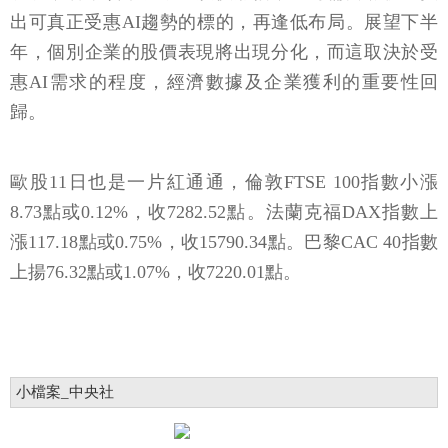
出可真正受惠AI趨勢的標的，再逢低布局。展望下半
年，個別企業的股價表現將出現分化，而這取決於受
惠AI需求的程度，經濟數據及企業獲利的重要性回
歸。
歐股11日也是一片紅通通，倫敦FTSE 100指數小漲
8.73點或0.12%，收7282.52點。法蘭克福DAX指數上
漲117.18點或0.75%，收15790.34點。巴黎CAC 40指數
上揚76.32點或1.07%，收7220.01點。
小檔案_中央社