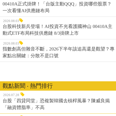
00410A正式掛牌！「台版主動QQQ」投資哪些股票？
一次看懂AI供應鏈布局
2026.08.03
台股科技新兵登場！AI投資不光看護國神山 00410A主
動式ETF布局科技供應鏈 8/3掛牌上市
2026.08.03
指數創高但雜音不斷，2026下半年該追高還是觀望？專
家點出關鍵：分散不是口號
觀點新聞 ‧ 熱門排行
2026.07.28
台股「四貸同堂」恐複製韓國去槓桿風暴？陳威良揭
「融資體脂率」不高