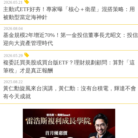
2026.05.21
主動式ETF好夯！專家曝「核心＋衛星」混搭策略：用
被動型當定海神針
2026.08.04
基金規模2年增近70%！第一金投信董事長尤昭文：投信
迎向大資產管理時代
2026.05.29
複委託買美股或買台版ETF？理財規劃顧問：算對「這
筆稅」才是真正報酬
2025.08.22
黃仁勳旋風來台演講，黃仁勳：沒有台積電，輝達不會
有今天成就