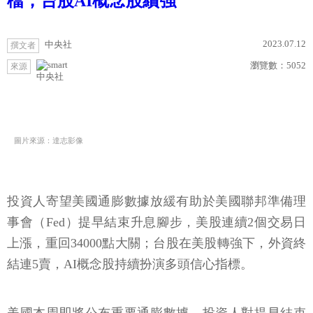
檔，台股AI概念股續強
2023.07.12
中央社
撰文者
瀏覽數：
5052
來源
中央社
圖片來源：達志影像
投資人寄望美國通膨數據放緩有助於美國聯邦準備理
事會（Fed）提早結束升息腳步，美股連續2個交易日
上漲，重回34000點大關；台股在美股轉強下，外資終
結連5賣，AI概念股持續扮演多頭信心指標。