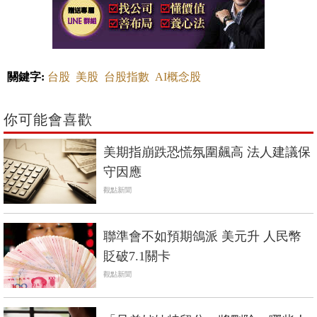
關鍵字:
台股
美股
台股指數
AI概念股
你可能會喜歡
美期指崩跌恐慌氛圍飆高 法人建議保
守因應
觀點新聞
聯準會不如預期鴿派 美元升 人民幣
貶破7.1關卡
觀點新聞