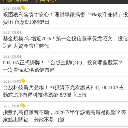
2026.08.06
帳面獲利落袋才安心！理財專家揭密「9%攻守兼備」投
資術 留意8/10關鍵日
2026.08.04
基金規模2年增近70%！第一金投信董事長尤昭文：投信
迎向大資產管理時代
2026.08.04
00410A正式掛牌！「台版主動QQQ」投資哪些股票？
一次看懂AI供應鏈布局
2026.08.03
台股科技新兵登場！AI投資不光看護國神山 00410A主
動式ETF布局科技供應鏈 8/3掛牌上市
2026.08.03
指數創高但雜音不斷，2026下半年該追高還是觀望？專
家點出關鍵：分散不是口號