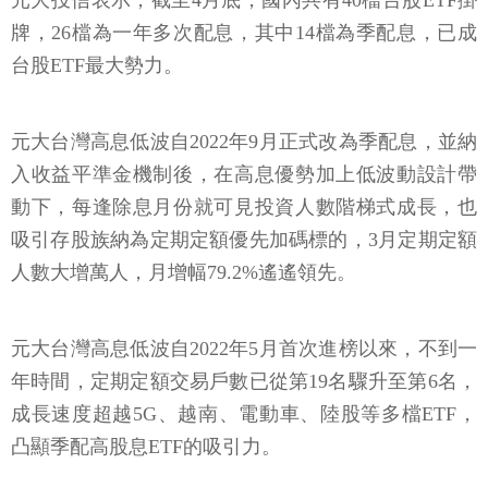
元大投信表示，截至4月底，國內共有40檔台股ETF掛
牌，26檔為一年多次配息，其中14檔為季配息，已成
台股ETF最大勢力。
元大台灣高息低波自2022年9月正式改為季配息，並納
入收益平準金機制後，在高息優勢加上低波動設計帶
動下，每逢除息月份就可見投資人數階梯式成長，也
吸引存股族納為定期定額優先加碼標的，3月定期定額
人數大增萬人，月增幅79.2%遙遙領先。
元大台灣高息低波自2022年5月首次進榜以來，不到一
年時間，定期定額交易戶數已從第19名驟升至第6名，
成長速度超越5G、越南、電動車、陸股等多檔ETF，
凸顯季配高股息ETF的吸引力。