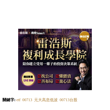
關鍵字:
etf
00713
元大高息低波
00713台股