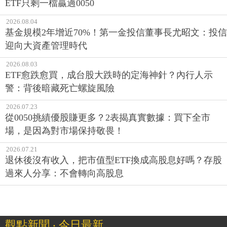
ETF只剩一檔贏過0050
2026.08.04
基金規模2年增近70%！第一金投信董事長尤昭文：投信
迎向大資產管理時代
2026.08.03
ETF愈跌愈買，成台股大跌時的定海神針？內行人示
警：背後暗藏死亡螺旋風險
2026.07.23
從0050挑績優股賺更多？2表揭真實數據：買下全市
場，是因為對市場保持敬畏！
2026.07.21
退休後沒有收入，把市值型ETF換成高股息好嗎？存股
過來人分享：不會轉向高股息
觀點新聞 ‧ 今日最新