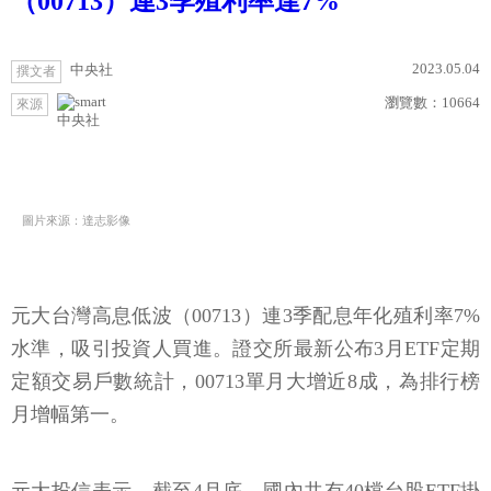
（00713）連3季殖利率達7%
2023.05.04
中央社
撰文者
瀏覽數：
10664
來源
中央社
圖片來源：達志影像
元大台灣高息低波（00713）連3季配息年化殖利率7%
水準，吸引投資人買進。證交所最新公布3月ETF定期
定額交易戶數統計，00713單月大增近8成，為排行榜
月增幅第一。