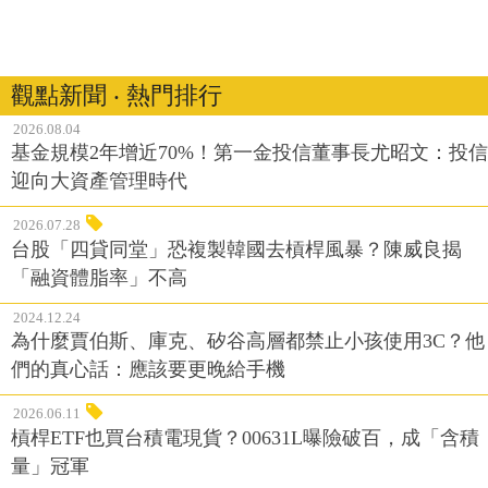
觀點新聞 ‧ 熱門排行
2026.08.04
基金規模2年增近70%！第一金投信董事長尤昭文：投信
迎向大資產管理時代
2026.07.28
台股「四貸同堂」恐複製韓國去槓桿風暴？陳威良揭
「融資體脂率」不高
2024.12.24
為什麼賈伯斯、庫克、矽谷高層都禁止小孩使用3C？他
們的真心話：應該要更晚給手機
2026.06.11
槓桿ETF也買台積電現貨？00631L曝險破百，成「含積
量」冠軍