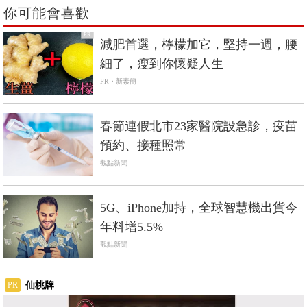
你可能會喜歡
PR
減肥首選，檸檬加它，堅持一週，腰
細了，瘦到你懷疑人生
PR・新素簡
春節連假北市23家醫院設急診，疫苗
預約、接種照常
觀點新聞
5G、iPhone加持，全球智慧機出貨今
年料增5.5%
觀點新聞
仙桃牌
PR