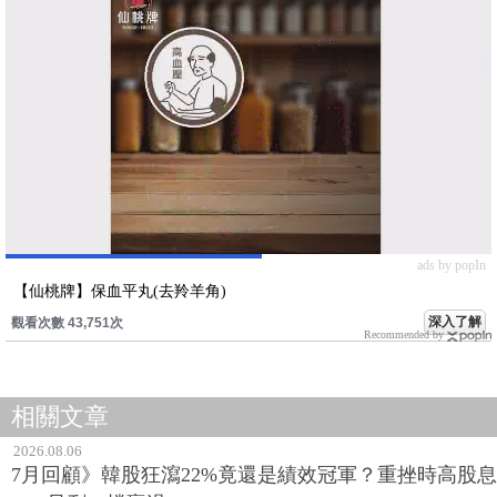
ads by popIn
【仙桃牌】保血平丸(去羚羊角)
深入了解
觀看次數 43,751次
Recommended by
相關文章
2026.08.06
7月回顧》韓股狂瀉22%竟還是績效冠軍？重挫時高股息