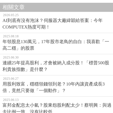
相關文章
2026.05.25
AI到底有沒有泡沫？伺服器大廠緯穎給答案：今年
COMPUTEX熱度可期！
2025.08.18
年領股息130萬元，17年股市老鳥的自白：我喜歡「一
高二穩」的股票
2025.06.30
連續25年提高股利，才會被納入成分股！「標普500股
利貴族指數」是什麼？
2025.06.27
用股利致富，穩穩領錢領到老？10年內讓資產成長3
倍，竟然只要做「一個動作」？
2025.06.13
富邦金配息太小氣？股東怨股利配太少！蔡明興：與過
去比例一致、沒有比較低