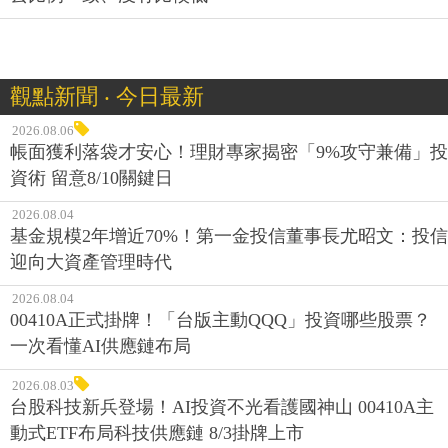
觀點新聞 ‧ 今日最新
2026.08.06
帳面獲利落袋才安心！理財專家揭密「9%攻守兼備」投
資術 留意8/10關鍵日
2026.08.04
基金規模2年增近70%！第一金投信董事長尤昭文：投信
迎向大資產管理時代
2026.08.04
00410A正式掛牌！「台版主動QQQ」投資哪些股票？
一次看懂AI供應鏈布局
2026.08.03
台股科技新兵登場！AI投資不光看護國神山 00410A主
動式ETF布局科技供應鏈 8/3掛牌上市