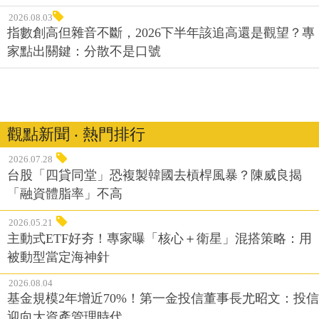
2026.08.03
指數創高但雜音不斷，2026下半年該追高還是觀望？專
家點出關鍵：分散不是口號
觀點新聞 ‧ 熱門排行
2026.07.28
台股「四貸同堂」恐複製韓國去槓桿風暴？陳威良揭
「融資體脂率」不高
2026.05.21
主動式ETF好夯！專家曝「核心＋衛星」混搭策略：用
被動型當定海神針
2026.08.04
基金規模2年增近70%！第一金投信董事長尤昭文：投信
迎向大資產管理時代