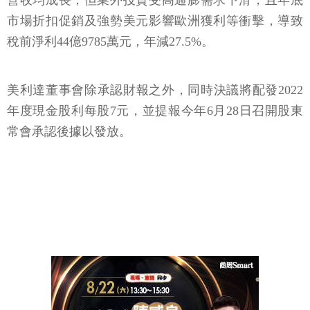
營收均成長，但業外投資受高通膨需求下滑，且年底
市場折扣促銷及強勢美元影響歐洲獲利等衝擊，導致
稅前淨利44億9785萬元，年減27.5%。
美利達董事會除承認財報之外，同時決議將配發2022
年度現金股利每股7元，並提報今年6月28日召開股東
常會承認後據以發放。