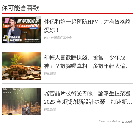
你可能會喜歡
PR
伴侶和妳一起預防HPV，才有資格說
愛妳！
PR・台灣癌症基金會
年輕人喜歡賺快錢、搶當「少年股
神」？數據曝真相：多數年輕人偏愛
定期定額
觀點新聞
器官晶片技術受青睞—諭泰生技榮獲
2025 金炬獎創新設計殊榮，加速新藥
開發革新與精準醫療應用
觀點新聞
Recommended by