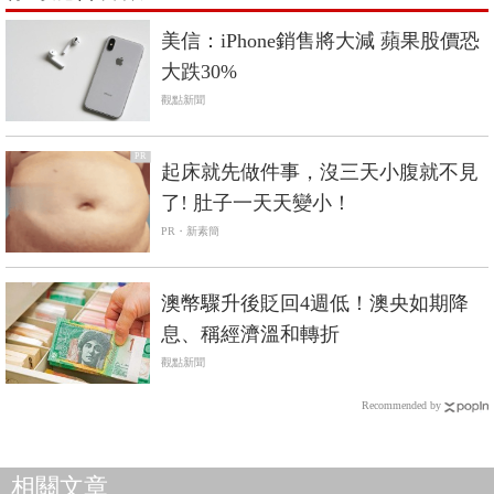
美信：iPhone銷售將大減 蘋果股價恐
大跌30%
觀點新聞
PR
起床就先做件事，沒三天小腹就不見
了! 肚子一天天變小！
PR・新素簡
澳幣驟升後貶回4週低！澳央如期降
息、稱經濟溫和轉折
觀點新聞
Recommended by
相關文章