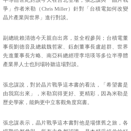
半導體世紀對談今天在台北登場，張忠謀與「晶片戰
爭」作者米勒（Chris Miller）針對「台積電如何改變
晶片產業與世界」進行對談。
副總統賴清德今天親自出席，並全程參與；台積電董
事長劉德音及總裁魏哲家、鈺創董事長盧超群、世界
先進董事長方略、南亞科總經理李培瑛等多位半導體
產業界人士也到場聆聽這場對談。
張忠謀說，對於晶片戰爭這本書的看法，「希望書是
由我寫出來」，米勒寫得更好、更精彩，因為米勒是
歷史學家，能夠更中立客觀角度寫書。
張忠謀表示，晶片戰爭這本書對他是場懷舊之旅，各