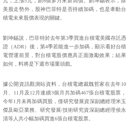
元，上漲5元，創8個多月來新高價。劉坤錫表示，除
美股走勢外，股神巴菲特是否持續加碼，也是牽動台
積電未來股價表現的關鍵。
劉坤錫說，巴菲特於去年第3季買進台積電美國存託憑
證（ADR）後，第4季若能進一步加碼，顯示看好台積
電營運前景，對台積電股價應具正面激勵效果；結果
如何，料將是下週市場重頭戲。
據公開資訊觀測站資料，台積電總裁魏哲家在去年10
月、11月及12月連續3個月共加碼467張台積電股票，
今年1月未再加碼買股，僅研究發展資深副總經理米玉
傑及歐亞業務、研究發展/技術研究資深副總經理侯永
清等人共小幅加碼買進6張台積電股票。