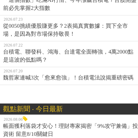
前必先掌握2大指數
2026.07.23
從0050挑績優股賺更多？2表揭真實數據：買下全市
場，是因為對市場保持敬畏！
2026.07.22
台積電、聯發科、鴻海、台達電全面轉強，4萬2000點
是這波的低點嗎？
2026.07.20
魏哲家連喊3次「愈來愈強」！台積電法說揭重磅密碼
觀點新聞 ‧ 今日最新
2026.08.06
帳面獲利落袋才安心！理財專家揭密「9%攻守兼備」投
資術 留意8/10關鍵日