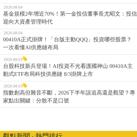
2026.08.04
基金規模2年增近70%！第一金投信董事長尤昭文：投信
迎向大資產管理時代
2026.08.04
00410A正式掛牌！「台版主動QQQ」投資哪些股票？
一次看懂AI供應鏈布局
2026.08.03
台股科技新兵登場！AI投資不光看護國神山 00410A主
動式ETF布局科技供應鏈 8/3掛牌上市
2026.08.03
指數創高但雜音不斷，2026下半年該追高還是觀望？專
家點出關鍵：分散不是口號
觀點新聞 ‧ 熱門排行