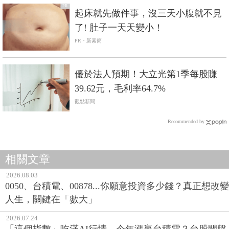
PR
起床就先做件事，沒三天小腹就不見
了! 肚子一天天變小！
PR・新素簡
優於法人預期！大立光第1季每股賺
39.62元，毛利率64.7%
觀點新聞
Recommended by
相關文章
2026.08.03
0050、台積電、00878...你願意投資多少錢？真正想改變
人生，關鍵在「數大」
2026.07.24
「這個指數」吃滿AI行情、今年漲贏台積電？台股開盤