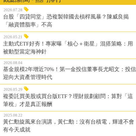
2026.07.28
台股「四貸同堂」恐複製韓國去槓桿風暴？陳威良揭
「融資體脂率」不高
2026.05.21
主動式ETF好夯！專家曝「核心＋衛星」混搭策略：用
被動型當定海神針
2026.08.04
基金規模2年增近70%！第一金投信董事長尤昭文：投信
迎向大資產管理時代
2026.05.29
複委託買美股或買台版ETF？理財規劃顧問：算對「這
筆稅」才是真正報酬
2025.08.22
黃仁勳旋風來台演講，黃仁勳：沒有台積電，輝達不會
有今天成就