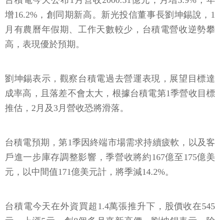
台積電今天公布1月營收2000.51億元，月增3.9%，年
增16.2%，創同期新高。新光投信董事長劉坤錫說，1
月有農曆年假期、工作天數較少，台積電營收逆勢攀
高，表現優於預期。
劉坤錫表示，觀察台積電過去營運表現，展望目標達
成率高，且落差不會太大，根據台積電第1季營收目標
推估，2月及3月營收恐將滑落。
台積電預期，第1季因終端市場需求持續疲軟，以及客
戶進一步庫存調整影響，季營收將約167億至175億美
元，以中間值171億美元計，將季減14.2%。
台積電今天在外資買超1.4萬張推升下，股價收在545