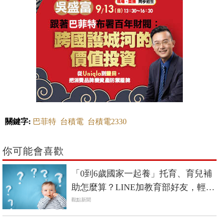
關鍵字:
巴菲特
台積電
台積電2330
你可能會喜歡
「0到6歲國家一起養」托育、育兒補
助怎麼算？LINE加教育部好友，輕鬆
算出能領多少錢！
觀點新聞