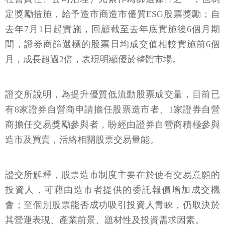
定獎勵措施，給予造市商造市優質ESG股票獎勵；自
去年7月1日起實施，回顧截至去年底實施後6個月期
間，證券商篩選標的股票日均成交值相較實施前6個
月，成長超過2倍，表現明顯優於整體市場。
證交所說明，為提升優質低流動股票成交量，目前已
有8家證券自營商申請擔任股票造市者、1家證券自營
商擔任交易獎勵參與者，盼經由證券自營商積極參與
造市及買賣，活絡相關股票交易量能。
證交所解釋，股票造市制度主要在於使有交易意願的
投資人，可藉由造市者提供的委託報價增加成交機
會；至個別股票能否成功吸引投資人青睞，仍取決於
其營運表現、產業前景、題材性及投資需求因素。