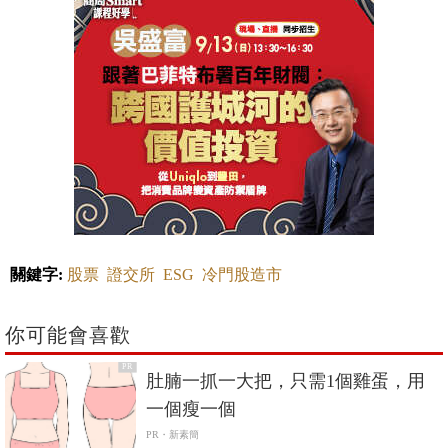
關鍵字:
股票
證交所
ESG
冷門股造市
你可能會喜歡
PR
肚腩一抓一大把，只需1個雞蛋，用
一個瘦一個
PR・新素簡