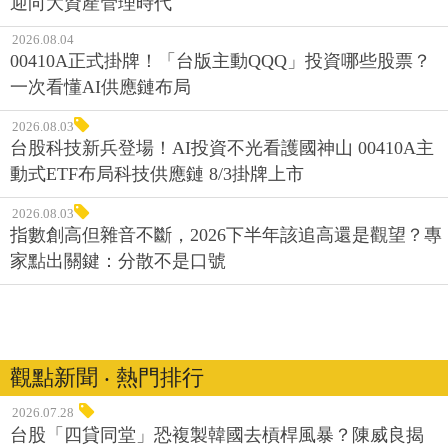
迎向大資產管理時代
2026.08.04
00410A正式掛牌！「台版主動QQQ」投資哪些股票？
一次看懂AI供應鏈布局
2026.08.03
台股科技新兵登場！AI投資不光看護國神山 00410A主
動式ETF布局科技供應鏈 8/3掛牌上市
2026.08.03
指數創高但雜音不斷，2026下半年該追高還是觀望？專
家點出關鍵：分散不是口號
觀點新聞 ‧ 熱門排行
2026.07.28
台股「四貸同堂」恐複製韓國去槓桿風暴？陳威良揭