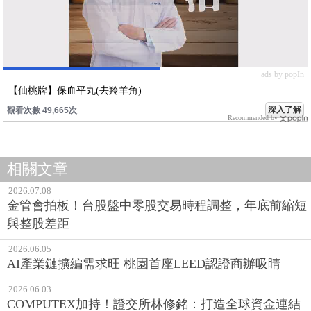
ads by popIn
【仙桃牌】保血平丸(去羚羊角)
深入了解
觀看次數 49,665次
Recommended by
相關文章
2026.07.08
金管會拍板！台股盤中零股交易時程調整，年底前縮短
與整股差距
2026.06.05
AI產業鏈擴編需求旺 桃園首座LEED認證商辦吸睛
2026.06.03
COMPUTEX加持！證交所林修銘：打造全球資金連結