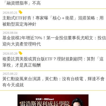
「融資體脂率」不高
2026.05.21
主動式ETF好夯！專家曝「核心＋衛星」混搭策略：用
被動型當定海神針
2026.08.04
基金規模2年增近70%！第一金投信董事長尤昭文：投信
迎向大資產管理時代
2026.05.29
複委託買美股或買台版ETF？理財規劃顧問：算對「這
筆稅」才是真正報酬
2025.08.22
黃仁勳旋風來台演講，黃仁勳：沒有台積電，輝達不會
有今天成就