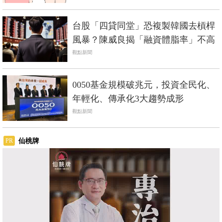
台股「四貸同堂」恐複製韓國去槓桿
風暴？陳威良揭「融資體脂率」不高
觀點新聞
0050基金規模破兆元，投資全民化、
年輕化、傳承化3大趨勢成形
觀點新聞
仙桃牌
PR