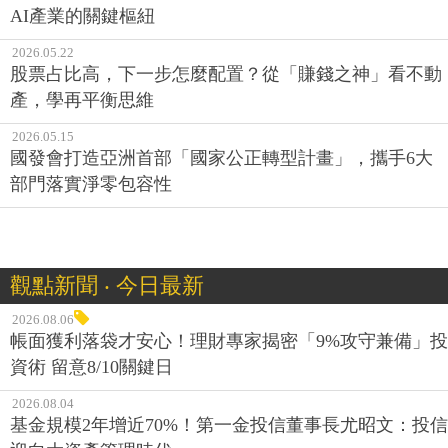
AI產業的關鍵樞紐
2026.05.22
股票占比高，下一步怎麼配置？從「賺錢之神」看不動
產，學再平衡思維
2026.05.15
國發會打造亞洲首部「國家公正轉型計畫」，攜手6大
部門落實淨零包容性
觀點新聞 ‧ 今日最新
2026.08.06
帳面獲利落袋才安心！理財專家揭密「9%攻守兼備」投
資術 留意8/10關鍵日
2026.08.04
基金規模2年增近70%！第一金投信董事長尤昭文：投信