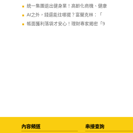
統一集團退出健身業！高齡化商機、健康
AI之外，錢還能往哪擺？富蘭克林：「
帳面獲利落袋才安心！理財專家揭密「9
內容頻道
串接查詢