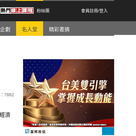
粉絲團
會員註冊
/
登入
企劃
名人堂
精彩書摘
：7882
球經濟