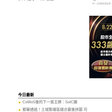
PR・台灣癌症基金會
今日最新
CoWoS後的下一張王牌：SoIC擴
都審通過！土城暫緩區縫合最後拼圖 司