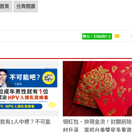
首頁
分頁閱讀
男就有1人中標？不可能
領紅包、拚現金流！封關前除
材升溫 富邦台美雙星多重資