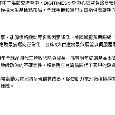
，在中午媒體交流會中，DIGITIMES研究中心總監黃銘章
積極擴大生產據點布局，全球手機和筆記型電腦供應鏈朝
戰事、能源價格變動等影響因素降低，美國通膨預期趨緩
供應鏈景氣邁向正常化，台廠3大供應鏈景氣展望以伺服器
估，明年全球晶圓代工營收恐陷負成長，儘管明年終端產品出
與地緣政治的不確定性，將是明年台灣晶圓代工表現的變
車成長帶動動力電池將呈現倍數成長，促使動力電池廠積極擴
的樣貌。