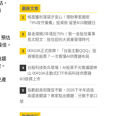
預估，
最新文章
向
帳面獲利落袋才安心！理財專家揭密
1
「9%攻守兼備」投資術 留意8/10關鍵日
基金規模2年增近70%！第一金投信董事
2
，預估
長尤昭文：投信迎向大資產管理時代
最佳。
00410A正式掛牌！「台版主動QQQ」投
3
資哪些股票？一次看懂AI供應鏈布局
貨趨
數。
台股科技新兵登場！AI投資不光看護國神
4
山 00410A主動式ETF布局科技供應鏈
8/3掛牌上市
充產
指數創高但雜音不斷，2026下半年該追
5
高還是觀望？專家點出關鍵：分散不是口
號