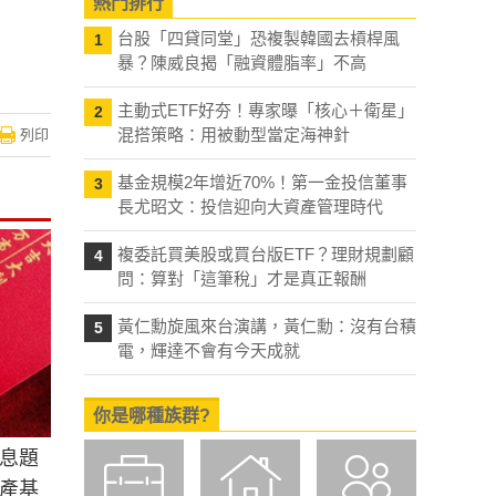
熱門排行
台股「四貸同堂」恐複製韓國去槓桿風
1
暴？陳威良揭「融資體脂率」不高
主動式ETF好夯！專家曝「核心＋衛星」
2
混搭策略：用被動型當定海神針
列印
基金規模2年增近70%！第一金投信董事
3
長尤昭文：投信迎向大資產管理時代
複委託買美股或買台版ETF？理財規劃顧
4
問：算對「這筆稅」才是真正報酬
黃仁勳旋風來台演講，黃仁勳：沒有台積
5
電，輝達不會有今天成就
你是哪種族群?
息題
產基