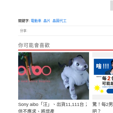
關鍵字:
電動車
晶片
晶圓代工
分享:
你可能會喜歡
Sony aibo「汪」、出貨11,111台；
驚！每2
供不應求、將增產
吧？