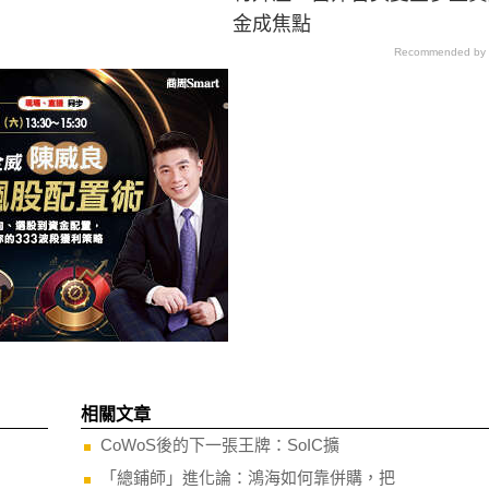
金成焦點
Recommended by
相關文章
CoWoS後的下一張王牌：SoIC擴
「總鋪師」進化論：鴻海如何靠併購，把