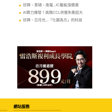
欣興、景碩、南電...IC載板漲價潮
AI算力爆發！高階CCL供需失衡迎大
欣興、日月光...「化圓為方」的科技
網站服務