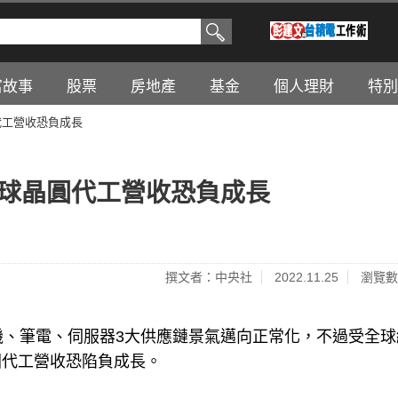
富故事
股票
房地產
基金
個人理財
特別
代工營收恐負成長
全球晶圓代工營收恐負成長
撰文者：中央社
2022.11.25
瀏覽數
年手機、筆電、伺服器3大供應鏈景氣邁向正常化，不過受全
圓代工營收恐陷負成長。