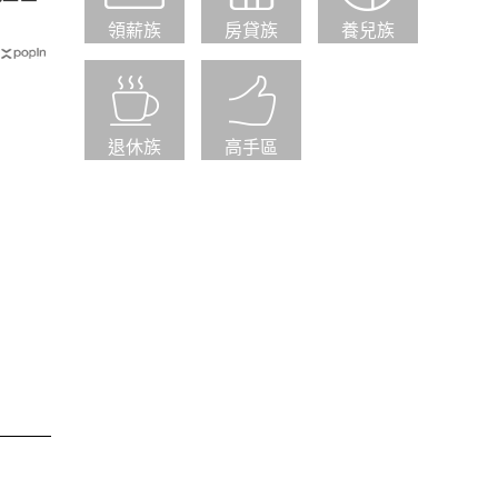
領薪族
房貸族
養兒族
退休族
高手區