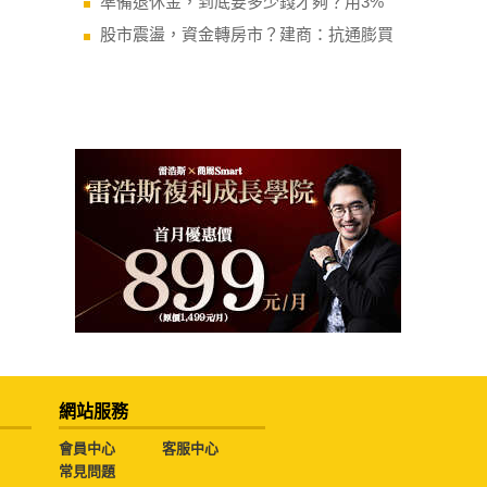
準備退休金，到底要多少錢才夠？用3%
股市震盪，資金轉房市？建商：抗通膨買
網站服務
會員中心
客服中心
常見問題