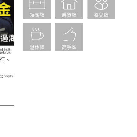
領薪族
房貸族
養兒族
退休族
高手區
謀謊
行、