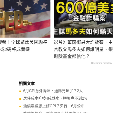
變盤！全球聚焦美國聯準
影片》華爾街最大詐騙案，主
碼或2碼將成關鍵
言教父馬多夫如何讓明星、銀
避險基金都信他？
Recommended by
相關文章
6月CPI意外降溫，通膨見頂了？2大
居住成本吃掉4成薪水，通膨竟不到2%
油價震盪恐上修CPI？央行：6月公布