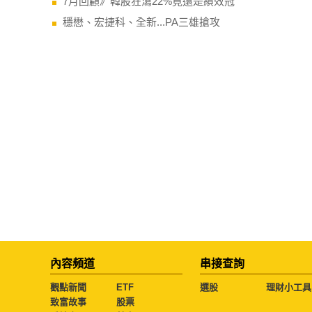
7月回顧》韓股狂瀉22%竟還是績效冠
穩懋、宏捷科、全新...PA三雄搶攻
內容頻道
串接查詢
觀點新聞
ETF
選股
理財小工具
致富故事
股票