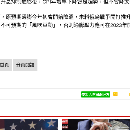
升息抑制通膨後，CPI年增率下降會是趨勢，但不會降太
價，原預期通膨今年初會開始降溫，未料俄烏戰爭開打推
不可預期的「風吹草動」，否則通膨壓力應可在2023年
首頁
分頁閱讀