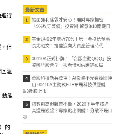
最新文章
題進行
帳面獲利落袋才安心！理財專家揭密
1
「9%攻守兼備」投資術 留意8/10關鍵日
基金規模2年增近70%！第一金投信董事
2
長尤昭文：投信迎向大資產管理時代
緩，但
00410A正式掛牌！「台版主動QQQ」投
3
資哪些股票？一次看懂AI供應鏈布局
求回溫
台股科技新兵登場！AI投資不光看護國神
4
山 00410A主動式ETF布局科技供應鏈
8/3掛牌上市
，動能
指數創高但雜音不斷，2026下半年該追
5
高還是觀望？專家點出關鍵：分散不是口
號
）的