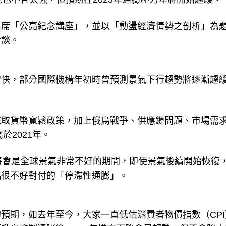
出席「公亮紀念講座」，並以「動盪經濟情勢之剖析」為
對談。
常快，部分國際機構年初時曾預測景氣下行趨勢將逐漸趨
採取貨幣寬鬆政策，加上俄烏戰爭、供應鏈問題、市場需
於2021年。
將會是全球景氣非常不好的期間，即使景氣後續開始恢復
臨很不好對付的「停滯性通膨」。
預期，如去年至今，大家一直低估消費者物價指數（CPI