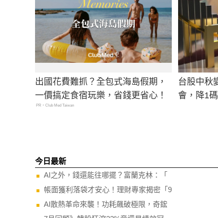
出國花費難抓？全包式海島假期，
台股中秋
一價搞定食宿玩樂，省錢更省心！
會，降1
PR・Club Med Taiwan
今日最新
AI之外，錢還能往哪擺？富蘭克林：「
帳面獲利落袋才安心！理財專家揭密「9
AI散熱革命來襲！功耗飆破極限，奇鋐