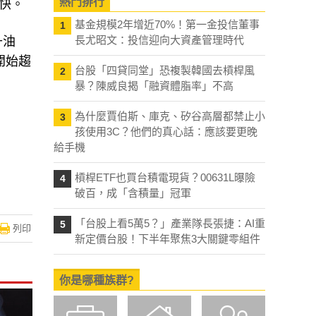
熱門排行
快。
基金規模2年增近70%！第一金投信董事
1
長尤昭文：投信迎向大資產管理時代
升油
開始趨
台股「四貸同堂」恐複製韓國去槓桿風
2
暴？陳威良揭「融資體脂率」不高
為什麼賈伯斯、庫克、矽谷高層都禁止小
3
孩使用3C？他們的真心話：應該要更晚
給手機
槓桿ETF也買台積電現貨？00631L曝險
4
破百，成「含積量」冠軍
「台股上看5萬5？」產業隊長張捷：AI重
5
列印
新定價台股！下半年聚焦3大關鍵零組件
你是哪種族群?