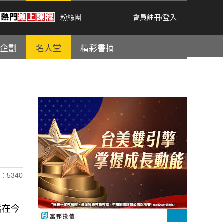
粉絲團
會員註冊
/
登入
企劃
名人堂
精彩書摘
：5340
落在今