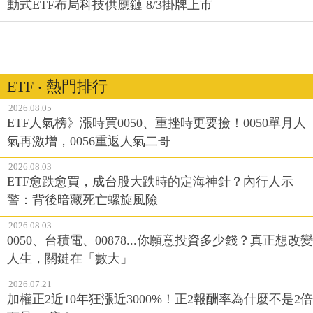
動式ETF布局科技供應鏈 8/3掛牌上市
ETF ‧ 熱門排行
2026.08.05
ETF人氣榜》漲時買0050、重挫時更要撿！0050單月人
氣再激增，0056重返人氣二哥
2026.08.03
ETF愈跌愈買，成台股大跌時的定海神針？內行人示
警：背後暗藏死亡螺旋風險
2026.08.03
0050、台積電、00878...你願意投資多少錢？真正想改變
人生，關鍵在「數大」
2026.07.21
加權正2近10年狂漲近3000%！正2報酬率為什麼不是2倍