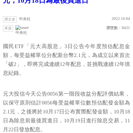
元，10月18日為最後買進日
2022.10.04
中央社
撰文者
瀏覽數：
9431
來源
中央社
國民ETF「元大高股息」3日公告今年度預估配息金
額，每受益權單位分配新台幣2.1元，為成立以來首次
「破2」，即將完成連續12年配息，並挑戰連續12年填
息紀錄。
元大投信今天公告0056第一階段收益分配評價結果，
以保守原則估計0056每受益權單位數預估配發金額為
2.1元，之後將於10月17日公布實際配發金額，10月18
日為除息前最後買進日，10月19日進行除息交易，11
月22日發放配息。