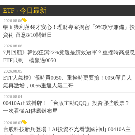
ETF ‧ 今日最新
2026.08.06
帳面獲利落袋才安心！理財專家揭密「9%攻守兼備」投
資術 留意8/10關鍵日
2026.08.06
7月回顧》韓股狂瀉22%竟還是績效冠軍？重挫時高股息
ETF只剩一檔贏過0050
2026.08.05
ETF人氣榜》漲時買0050、重挫時更要撿！0050單月人
氣再激增，0056重返人氣二哥
2026.08.04
00410A正式掛牌！「台版主動QQQ」投資哪些股票？
一次看懂AI供應鏈布局
2026.08.03
台股科技新兵登場！AI投資不光看護國神山 00410A主