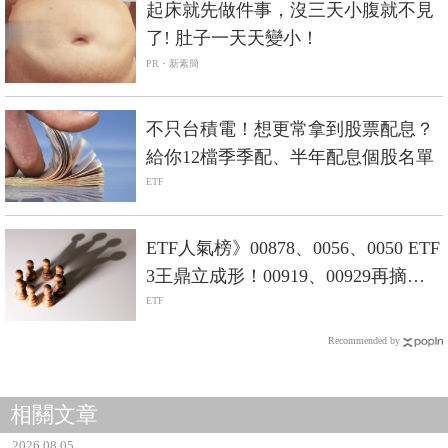
起床就先做件事，沒三天小腹就不見
了! 肚子一天天變小！
PR・新素簡
不只台積電！想更常拿到股票配息？
給你12檔季季配、半年配息個股名單
ETF
ETF人氣榜》00878、0056、0050 ETF
3王鼎立成形！00919、00929再摘人
氣成長MVP-Smart智富ETF研究室
ETF
Recommended by
相關文章
2026.08.05