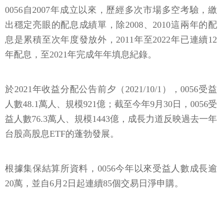
0056自2007年成立以來，歷經多次市場多空考驗，繳
出穩定亮眼的配息成績單，除2008、2010這兩年的配
息是累積至次年度發放外，2011年至2022年已連續12
年配息，至2021年完成年年填息紀錄。
於2021年收益分配公告前夕（2021/10/1），0056受益
人數48.1萬人、規模921億；截至今年9月30日，0056受
益人數76.3萬人、規模1443億，成長力道反映過去一年
台股高股息ETF的蓬勃發展。
根據集保結算所資料，0056今年以來受益人數成長逾
20萬，並自6月2日起連續85個交易日淨申購。