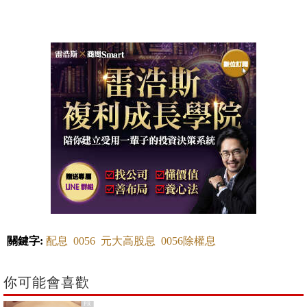
關鍵字:
配息
0056
元大高股息
0056除權息
你可能會喜歡
PR