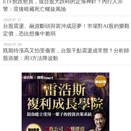
ETF愈跌愈買，成台股大跌時的定海神針？內行人示
警：背後暗藏死亡螺旋風險
2026.07.31
台股震盪、融資斷頭與當沖成惡夢！市場對AI股的樂觀
定價，恐比想像中脆弱
2026.07.28
既期待漲高又怕受傷害，台股千點震盪成常態？分析師
股添樂：用3方法降波動