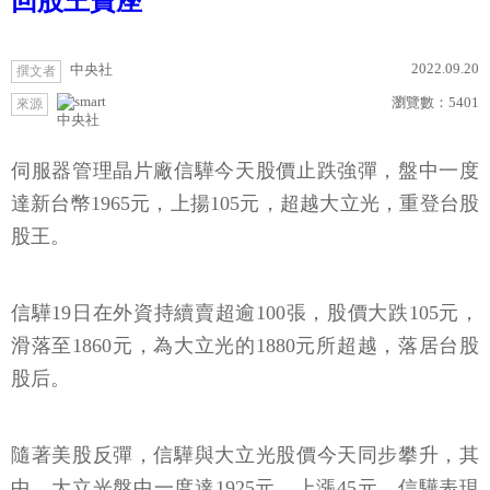
回股王寶座
2022.09.20
中央社
撰文者
瀏覽數：
5401
來源
中央社
伺服器管理晶片廠信驊今天股價止跌強彈，盤中一度
達新台幣1965元，上揚105元，超越大立光，重登台股
股王。
信驊19日在外資持續賣超逾100張，股價大跌105元，
滑落至1860元，為大立光的1880元所超越，落居台股
股后。
隨著美股反彈，信驊與大立光股價今天同步攀升，其
中，大立光盤中一度達1925元，上漲45元，信驊表現