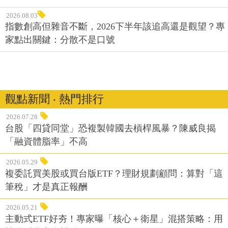
2026.08.03
指數創高但雜音不斷，2026下半年該追高還是觀望？專
家點出關鍵：分散不是口號
觀點新聞 ‧ 熱門排行
2026.07.28
台股「四貸同堂」恐複製韓國去槓桿風暴？陳威良揭
「融資體脂率」不高
2026.05.29
複委託買美股或買台版ETF？理財規劃顧問：算對「這
筆稅」才是真正報酬
2026.05.21
主動式ETF好夯！專家曝「核心＋衛星」混搭策略：用