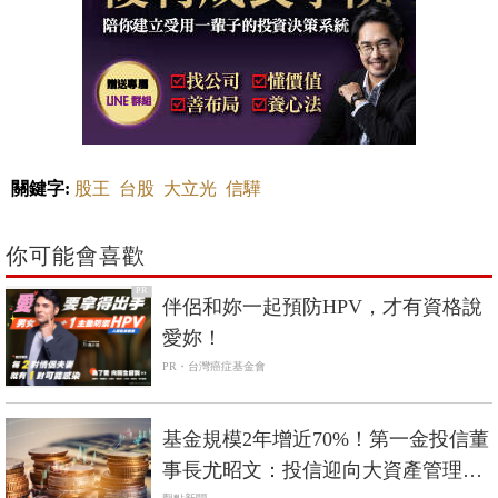
關鍵字:
股王
台股
大立光
信驊
你可能會喜歡
PR
伴侶和妳一起預防HPV，才有資格說
愛妳！
PR・台灣癌症基金會
基金規模2年增近70%！第一金投信董
事長尤昭文：投信迎向大資產管理時