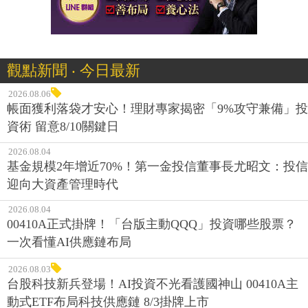
觀點新聞 ‧ 今日最新
2026.08.06
帳面獲利落袋才安心！理財專家揭密「9%攻守兼備」投
資術 留意8/10關鍵日
2026.08.04
基金規模2年增近70%！第一金投信董事長尤昭文：投信
迎向大資產管理時代
2026.08.04
00410A正式掛牌！「台版主動QQQ」投資哪些股票？
一次看懂AI供應鏈布局
2026.08.03
台股科技新兵登場！AI投資不光看護國神山 00410A主
動式ETF布局科技供應鏈 8/3掛牌上市