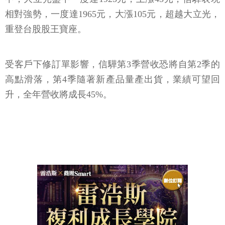
相對強勢，一度達1965元，大漲105元，超越大立光，
重登台股股王寶座。
受客戶下修訂單影響，信驊第3季營收恐將自第2季的
高點滑落，第4季隨著新產品量產出貨，業績可望回
升，全年營收將成長45%。