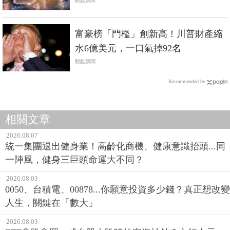
代
觀點新聞
富豪榜「門檻」創新高！川普財產縮
水6億美元，一口氣掉92名
觀點新聞
Recommended by
相關文章
2026.08.07
統一集團退出健身業！高齡化商機、健康意識抬頭...同
一陣風，健身三巨頭命運大不同？
2026.08.03
0050、台積電、00878...你願意投資多少錢？真正想改變
人生，關鍵在「數大」
2026.08.03