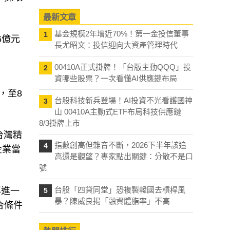
最新文章
6億元
基金規模2年增近70%！第一金投信董事
1
長尤昭文：投信迎向大資產管理時代
00410A正式掛牌！「台版主動QQQ」投
2
資哪些股票？一次看懂AI供應鏈布局
，至8
台股科技新兵登場！AI投資不光看護國神
3
山 00410A主動式ETF布局科技供應鏈
台灣精
8/3掛牌上市
企業當
指數創高但雜音不斷，2026下半年該追
4
高還是觀望？專家點出關鍵：分散不是口
號
再進一
台股「四貸同堂」恐複製韓國去槓桿風
5
合條件
暴？陳威良揭「融資體脂率」不高