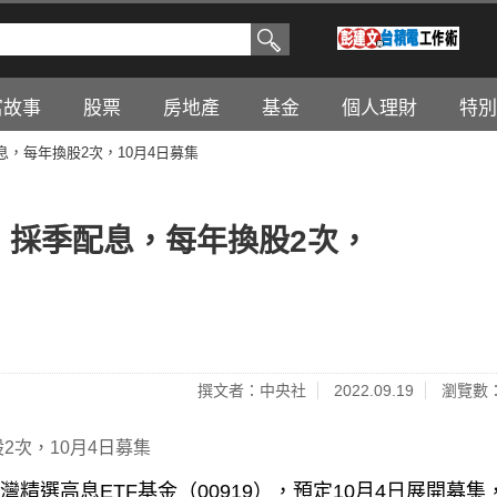
富故事
股票
房地產
基金
個人理財
特別
配息，每年換股2次，10月4日募集
9）採季配息，每年換股2次，
撰文者：中央社
2022.09.19
瀏覽數：
精選高息ETF基金（00919），預定10月4日展開募集
的30檔個股。