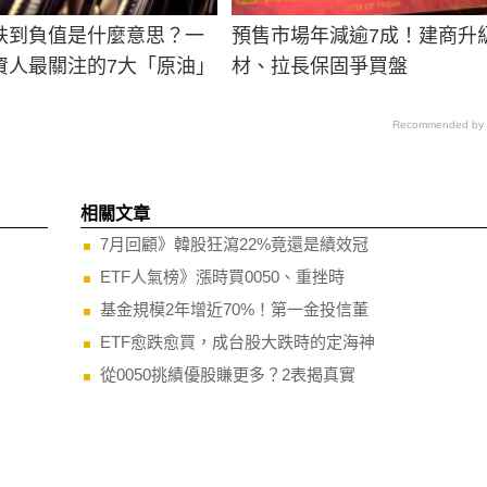
跌到負值是什麼意思？一
預售市場年減逾7成！建商升
資人最關注的7大「原油」
材、拉長保固爭買盤
Recommended by
相關文章
7月回顧》韓股狂瀉22%竟還是績效冠
ETF人氣榜》漲時買0050、重挫時
基金規模2年增近70%！第一金投信董
ETF愈跌愈買，成台股大跌時的定海神
從0050挑績優股賺更多？2表揭真實