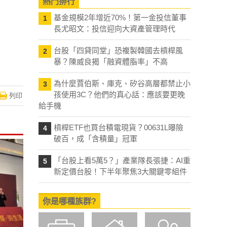
熱門排行
基金規模2年增近70%！第一金投信董事
1
長尤昭文：投信迎向大資產管理時代
台股「四貸同堂」恐複製韓國去槓桿風
2
暴？陳威良揭「融資體脂率」不高
為什麼賈伯斯、庫克、矽谷高層都禁止小
列印
3
孩使用3C？他們的真心話：應該要更晚
給手機
槓桿ETF也買台積電現貨？00631L曝險
4
破百，成「含積量」冠軍
「台股上看5萬5？」產業隊長張捷：AI重
5
新定價台股！下半年聚焦3大關鍵零組件
你是哪種族群?