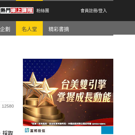
粉絲團
會員註冊
/
登入
企劃
名人堂
精彩書摘
12580
，採取