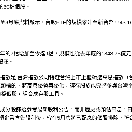
8月底資料顯示，台股ETF的規模攀升至新台幣7743.1
的7檔增加至今達9檔，規模也從去年底的1848.75億元
氣暢旺。
蹤指數是 台灣指數公司特選台灣上市上櫃精選高息指數（
龍頭標的，將高息優勢再優化，讓存股族能完整參與台灣
0檔個股，組合成存股工具。
，成分股篩選參考最新股利公告，而非歷史或預估高息，
市櫃企業宣告股利後，會在5月底將已配息的個股排除，符