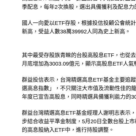
國人一向愛以ETF存股，根據投信投顧公會統計至
新高，受益人數38萬39992人同為史上新高。
其中最受存股族青睞的台股高股息ETF，也從去年
月底增加為3003.09億元，顯示高股息ETF人
群益投信表示，台灣精選高息ETF基金主要追
選高息指數」，不只關注大市值及流動性佳的
年度已宣告高股息，同時精選具備獲利能力的3
群益台灣精選高息ETF基金經理人謝明志表示
步結合收益平準金制度，5月20日全數台股上
的高息股納入ETF中，進行持股調整。