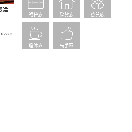
級建
領薪族
房貸族
養兒族
退休族
高手區