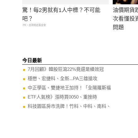
驚！每2男就有1人中標？不可能
油價期貨
吧？
次看懂投
PR・台灣癌症基金會
問題
今日最新
7月回顧》韓股狂瀉22%竟還是績效冠
穩懋、宏捷科、全新...PA三雄搶攻
中正學區、雙捷地王加持！「全陽羅斯福
ETF人氣榜》漲時買0050、重挫時
科技園區房市洗牌！竹科、中科、南科、