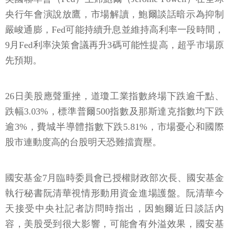
央行年會演說放鷹，市場解讀，鮑爾談話暗示為抑制
嚴峻通膨，Fed可能持續升息並維持高利率一段時間，
9月Fed利率決策會議再升3碼可能性提高，超乎市場原
先預期。
26日美股應聲重挫，道瓊工業指數終場下跌逾千點、
跌幅3.03%，標準普爾500指數及那斯達克指數均下跌
逾3%，費城半導體指數下跌5.81%，市場憂心和國際
股市連動度高的台股明天恐難擋賣壓。
國安基金7月臨時委員會已授權財政部次長、國安基金
執行秘書阮清華視情形動用資金進場護盤。阮清華今
天接受中央社記者訪問時指出，因鮑爾近日談話內
容，美股受到很大影響，可能會有外溢效果，國安基