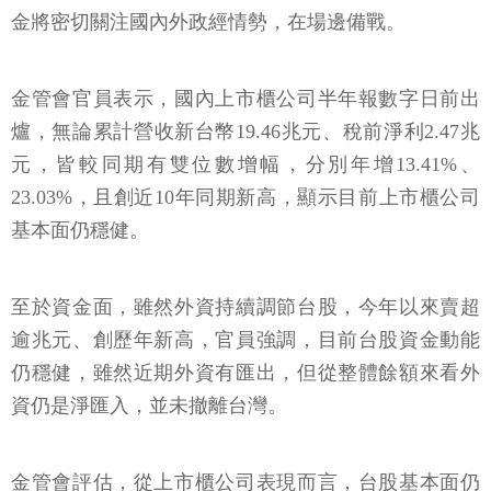
金將密切關注國內外政經情勢，在場邊備戰。
金管會官員表示，國內上市櫃公司半年報數字日前出
爐，無論累計營收新台幣19.46兆元、稅前淨利2.47兆
元，皆較同期有雙位數增幅，分別年增13.41%、
23.03%，且創近10年同期新高，顯示目前上市櫃公司
基本面仍穩健。
至於資金面，雖然外資持續調節台股，今年以來賣超
逾兆元、創歷年新高，官員強調，目前台股資金動能
仍穩健，雖然近期外資有匯出，但從整體餘額來看外
資仍是淨匯入，並未撤離台灣。
金管會評估，從上市櫃公司表現而言，台股基本面仍