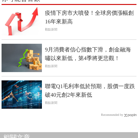
疫情下房市大噴發！全球房價漲幅創
16年來新高
觀點新聞
9月消費者信心指數下滑，創金融海
嘯以來新低，第4季將更悲觀！
觀點新聞
聯電Q1毛利率低於預期，股價一度跌
破40元創2年來新低
觀點新聞
Recommended by
相關文章