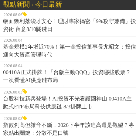
觀點新聞 ‧ 今日最新
2026.08.06
帳面獲利落袋才安心！理財專家揭密「9%攻守兼備」投
資術 留意8/10關鍵日
2026.08.04
基金規模2年增近70%！第一金投信董事長尤昭文：投信
迎向大資產管理時代
2026.08.04
00410A正式掛牌！「台版主動QQQ」投資哪些股票？
一次看懂AI供應鏈布局
2026.08.03
台股科技新兵登場！AI投資不光看護國神山 00410A主
動式ETF布局科技供應鏈 8/3掛牌上市
2026.08.03
指數創高但雜音不斷，2026下半年該追高還是觀望？專
家點出關鍵：分散不是口號