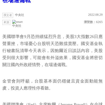
在場邊備戰
2022.08.29
中央社
撰文者
瀏覽數：
6265
來源
中央社
美國聯準會9月恐持續猛烈升息，美股3大指數26日應
聲重挫，市場憂心台股明天恐難擋賣壓。國安基金執
行秘書阮清華今天表示，因鮑爾近日談話內容，美股
受到很大影響，可能會有外溢效果，國安基金將密切
關注國內外政經情勢，在場邊備戰。
金管會則呼籲，台股基本面仍穩健且資金面動能無
虞，投資人應理性停看聽。
美國聯準會（Fed）主席鮑爾（Jerome Powell）在全球