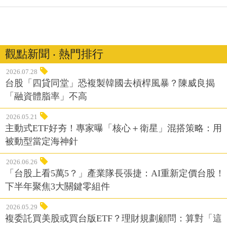
觀點新聞 ‧ 熱門排行
2026.07.28
台股「四貸同堂」恐複製韓國去槓桿風暴？陳威良揭
「融資體脂率」不高
2026.05.21
主動式ETF好夯！專家曝「核心＋衛星」混搭策略：用
被動型當定海神針
2026.06.26
「台股上看5萬5？」產業隊長張捷：AI重新定價台股！
下半年聚焦3大關鍵零組件
2026.05.29
複委託買美股或買台版ETF？理財規劃顧問：算對「這