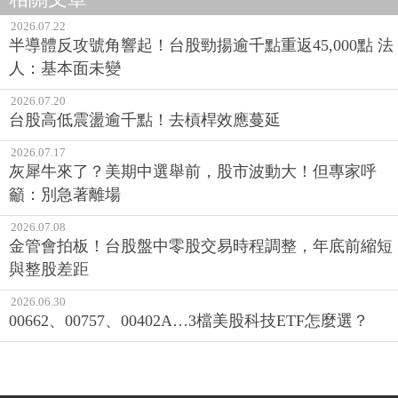
2026.07.22
半導體反攻號角響起！台股勁揚逾千點重返45,000點 法
人：基本面未變
2026.07.20
台股高低震盪逾千點！去槓桿效應蔓延
2026.07.17
灰犀牛來了？美期中選舉前，股市波動大！但專家呼
籲：別急著離場
2026.07.08
金管會拍板！台股盤中零股交易時程調整，年底前縮短
與整股差距
2026.06.30
00662、00757、00402A…3檔美股科技ETF怎麼選？