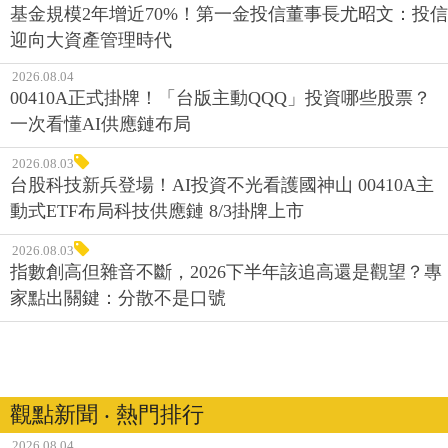
基金規模2年增近70%！第一金投信董事長尤昭文：投信
迎向大資產管理時代
2026.08.04
00410A正式掛牌！「台版主動QQQ」投資哪些股票？
一次看懂AI供應鏈布局
2026.08.03
台股科技新兵登場！AI投資不光看護國神山 00410A主
動式ETF布局科技供應鏈 8/3掛牌上市
2026.08.03
指數創高但雜音不斷，2026下半年該追高還是觀望？專
家點出關鍵：分散不是口號
觀點新聞 ‧ 熱門排行
2026.08.04