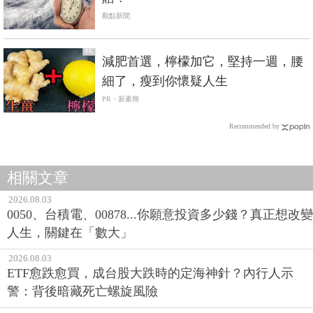
觀點新聞
PR
減肥首選，檸檬加它，堅持一週，腰
細了，瘦到你懷疑人生
PR・新素簡
Recommended by
相關文章
2026.08.03
0050、台積電、00878...你願意投資多少錢？真正想改變
人生，關鍵在「數大」
2026.08.03
ETF愈跌愈買，成台股大跌時的定海神針？內行人示
警：背後暗藏死亡螺旋風險