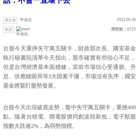
話：不會一直壞下去
2022.06.30
中央社
撰文者
瀏覽數：
6725
來源
中央社
台股今天重摔失守萬五關卡，財政部次長、國安基金
執行秘書阮清華今天指出，股市確實有些信心不足，
但是台灣經濟基本面穩健，當前市場信心受通膨、升
息、供應鏈困局等3大因素干擾，市場沒有失序，國安
基金將緊盯盤勢發展。
台股今天出現破底走勢，盤中失守萬五關卡，重挫400
點。隨著台積電、聯電股價同創波段新低，電子類股
指數大跌逾2%，為弱勢指標。