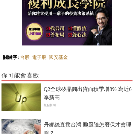
關鍵字:
台股
電子股
國安基金
你可能會喜歡
Q2全球矽晶圓出貨面積季增8% 寫近6
季新高
觀點新聞
丹娜絲直撲台灣 颱風險怎麼保才會理
賠？