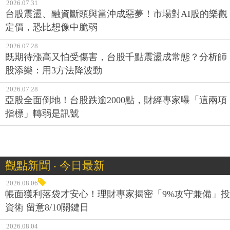
2026.07.31
台股震盪、融資斷頭與當沖成惡夢！市場對AI股的樂觀
定價，恐比想像中脆弱
2026.07.28
既期待漲高又怕受傷害，台股千點震盪成常態？分析師
股添樂：用3方法降波動
2026.07.28
亞股全面倒地！台股跌逾2000點，財經專家曝「這兩項
指標」轉弱是訊號
觀點新聞 ‧ 今日最新
2026.08.06
帳面獲利落袋才安心！理財專家揭密「9%攻守兼備」投
資術 留意8/10關鍵日
2026.08.04