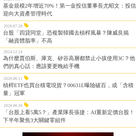
基金規模2年增近70%！第一金投信董事長尤昭文：投信
迎向大資產管理時代
2026.07.28
台股「四貸同堂」恐複製韓國去槓桿風暴？陳威良揭
「融資體脂率」不高
2024.12.24
為什麼賈伯斯、庫克、矽谷高層都禁止小孩使用3C？他
們的真心話：應該要更晚給手機
2026.06.11
槓桿ETF也買台積電現貨？00631L曝險破百，成「含積
量」冠軍
2026.06.26
「台股上看5萬5？」產業隊長張捷：AI重新定價台股！
下半年聚焦3大關鍵零組件