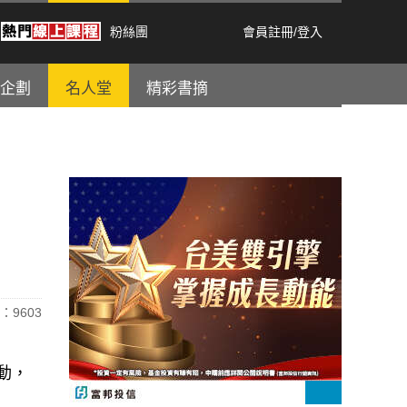
粉絲團
會員註冊
/
登入
企劃
名人堂
精彩書摘
：9603
動，