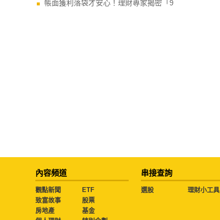
帳面獲利落袋才安心！理財專家揭密「9
內容頻道
串接查詢
觀點新聞
ETF
選股
理財小工具
致富故事
股票
房地產
基金