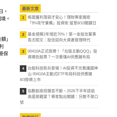
最新文章
日，
帳面獲利落袋才安心！理財專家揭密
1
困境。
「9%攻守兼備」投資術 留意8/10關鍵日
基金規模2年增近70%！第一金投信董事
2
金額」
長尤昭文：投信迎向大資產管理時代
利
00410A正式掛牌！「台版主動QQQ」投
3
原保
資哪些股票？一次看懂AI供應鏈布局
台股科技新兵登場！AI投資不光看護國神
4
山 00410A主動式ETF布局科技供應鏈
8/3掛牌上市
指數創高但雜音不斷，2026下半年該追
5
高還是觀望？專家點出關鍵：分散不是口
號