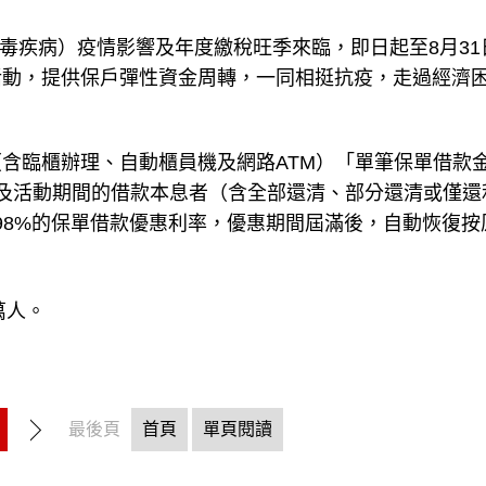
冠狀病毒疾病）疫情影響及年度繳稅旺季來臨，即日起至8月31
活動，提供保戶彈性資金周轉，一同相挺抗疫，走過經濟
含臨櫃辦理、自動櫃員機及網路ATM）「單筆保單借款
及活動期間的借款本息者（含全部還清、部分還清或僅還
.98%的保單借款優惠利率，優惠期間屆滿後，自動恢復按
萬人。
最後頁
首頁
單頁閱讀