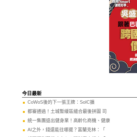
今日最新
CoWoS後的下一張王牌：SoIC擴
都審通過！土城暫緩區縫合最後拼圖 司
統一集團退出健身業！高齡化商機、健康
AI之外，錢還能往哪擺？富蘭克林：「