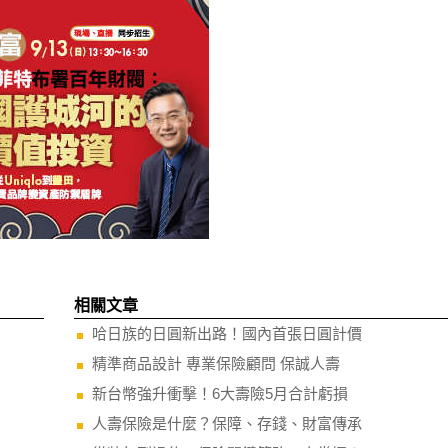
相關文章
哈日族的日圓新出路！國內首張日圓計價
精準商品設計 專業保險顧問 保誠人壽
新台幣強升衝擊！6大壽險5月合計虧損
人壽保險是什麼？保障、存錢、財富傳承