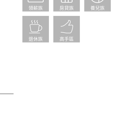
領薪族
房貸族
養兒族
退休族
高手區