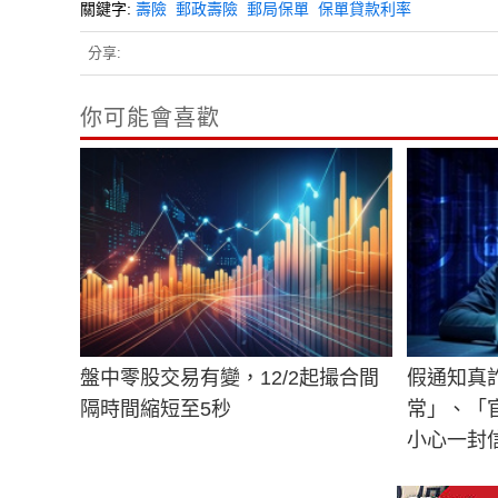
關鍵字:
壽險
郵政壽險
郵局保單
保單貸款利率
分享:
你可能會喜歡
盤中零股交易有變，12/2起撮合間
假通知真
隔時間縮短至5秒
常」、「
小心一封