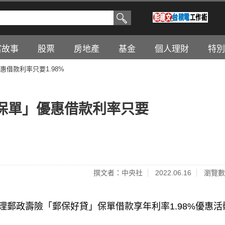
富故事
股票
房地產
基金
個人理財
特別
借款利率只要1.98%
保單」優惠借款利率只要
撰文者：中央社
2022.06.16
瀏覽數
理郵政壽險「郵保好貸」保單借款享年利率1.98%優惠活