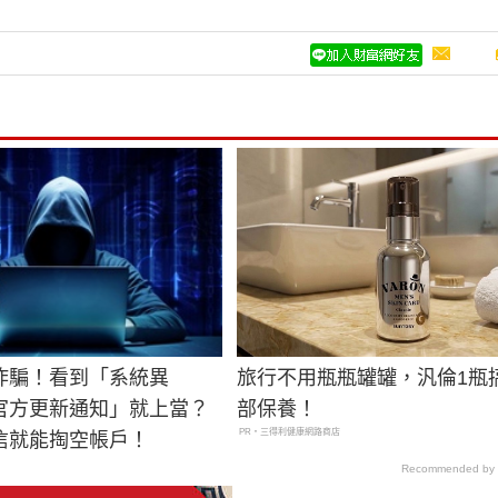
詐騙！看到「系統異
旅行不用瓶瓶罐罐，汎倫1瓶
官方更新通知」就上當？
部保養！
PR・三得利健康網路商店
信就能掏空帳戶！
Recommended by