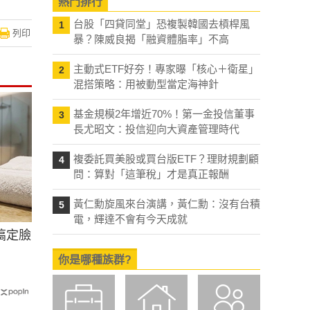
熱門排行
台股「四貸同堂」恐複製韓國去槓桿風
1
列印
暴？陳威良揭「融資體脂率」不高
主動式ETF好夯！專家曝「核心＋衛星」
2
混搭策略：用被動型當定海神針
基金規模2年增近70%！第一金投信董事
3
長尤昭文：投信迎向大資產管理時代
複委託買美股或買台版ETF？理財規劃顧
4
問：算對「這筆稅」才是真正報酬
黃仁勳旋風來台演講，黃仁勳：沒有台積
5
電，輝達不會有今天成就
搞定臉
你是哪種族群?