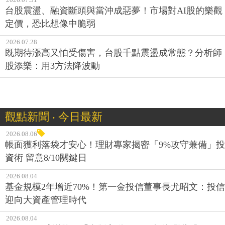
台股震盪、融資斷頭與當沖成惡夢！市場對AI股的樂觀
定價，恐比想像中脆弱
2026.07.28
既期待漲高又怕受傷害，台股千點震盪成常態？分析師
股添樂：用3方法降波動
觀點新聞 ‧ 今日最新
2026.08.06
帳面獲利落袋才安心！理財專家揭密「9%攻守兼備」投
資術 留意8/10關鍵日
2026.08.04
基金規模2年增近70%！第一金投信董事長尤昭文：投信
迎向大資產管理時代
2026.08.04