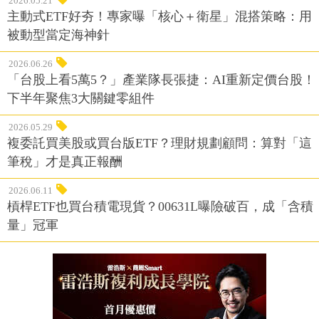
2026.05.21
主動式ETF好夯！專家曝「核心＋衛星」混搭策略：用
被動型當定海神針
2026.06.26
「台股上看5萬5？」產業隊長張捷：AI重新定價台股！
下半年聚焦3大關鍵零組件
2026.05.29
複委託買美股或買台版ETF？理財規劃顧問：算對「這
筆稅」才是真正報酬
2026.06.11
槓桿ETF也買台積電現貨？00631L曝險破百，成「含積
量」冠軍