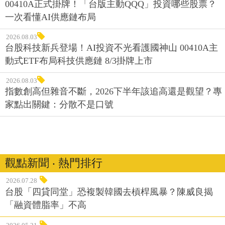
00410A正式掛牌！「台版主動QQQ」投資哪些股票？
一次看懂AI供應鏈布局
2026.08.03
台股科技新兵登場！AI投資不光看護國神山 00410A主
動式ETF布局科技供應鏈 8/3掛牌上市
2026.08.03
指數創高但雜音不斷，2026下半年該追高還是觀望？專
家點出關鍵：分散不是口號
觀點新聞 ‧ 熱門排行
2026.07.28
台股「四貸同堂」恐複製韓國去槓桿風暴？陳威良揭
「融資體脂率」不高