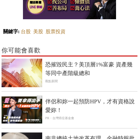
關鍵字:
台股
美股
股票投資
你可能會喜歡
恐摧毀民主？美頂層1%富豪 資產幾
等同中產階級總和
觀點新聞
PR
伴侶和妳一起預防HPV，才有資格說
愛妳！
PR・台灣癌症基金會
南非總統土地改革有理，金融時報批