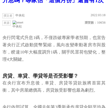
升息嗎？專家估「這個月份」還會有1次
2022.03.18
中央社
撰文者
瀏覽數：
10656
來源
中央社
央行閃電式升息1碼，不僅跌破專家學者預期，也宣告
著央行正式啟動貨幣緊縮，風向改變牽動著房市與股
市，睽違10年大幅度調升1碼，關乎民眾荷包變化，整
理4大關鍵。
房貸、車貸、學貸等是否受影響？
在央行宣布升息後，車貸、房貸等貸款族將首當其
衝，其中房屋總價高，房貸族受影響也最為劇烈。