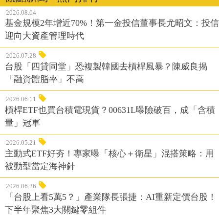
觀點新聞 ‧ 熱門排行
2026.08.04
基金規模2年增近70%！第一金投信董事長尤昭文：投信
迎向大資產管理時代
2026.07.28
台股「四貸同堂」恐複製韓國去槓桿風暴？陳威良揭
「融資體脂率」不高
2026.06.11
槓桿ETF也買台積電現貨？00631L曝險破百，成「含積
量」冠軍
2026.05.21
主動式ETF好夯！專家曝「核心＋衛星」混搭策略：用
被動型當定海神針
2026.06.26