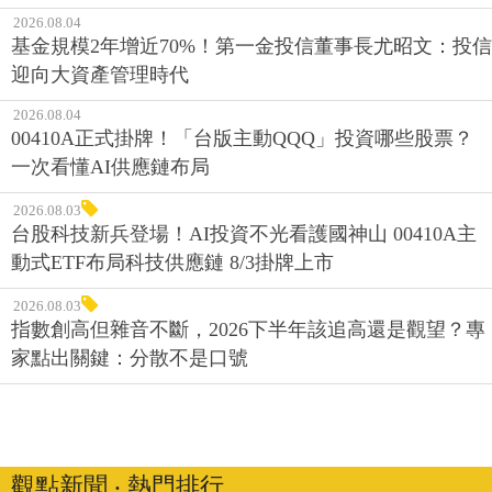
帳面獲利落袋才安心！理財專家揭密「9%攻守兼備」投
資術 留意8/10關鍵日
2026.08.04
基金規模2年增近70%！第一金投信董事長尤昭文：投信
迎向大資產管理時代
2026.08.04
00410A正式掛牌！「台版主動QQQ」投資哪些股票？
一次看懂AI供應鏈布局
2026.08.03
台股科技新兵登場！AI投資不光看護國神山 00410A主
動式ETF布局科技供應鏈 8/3掛牌上市
2026.08.03
指數創高但雜音不斷，2026下半年該追高還是觀望？專
家點出關鍵：分散不是口號