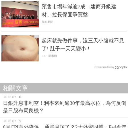
競爭邏輯即將全面改寫
觀點新聞
預售市場年減逾7成！建商升級建
材、拉長保固爭買盤
觀點新聞
PR
起床就先做件事，沒三天小腹就不見
了! 肚子一天天變小！
PR・新素簡
Recommended by
相關文章
2026.07.16
日銀升息非利空！利率來到逾30年最高水位，為何反倒
是日股布局良機？