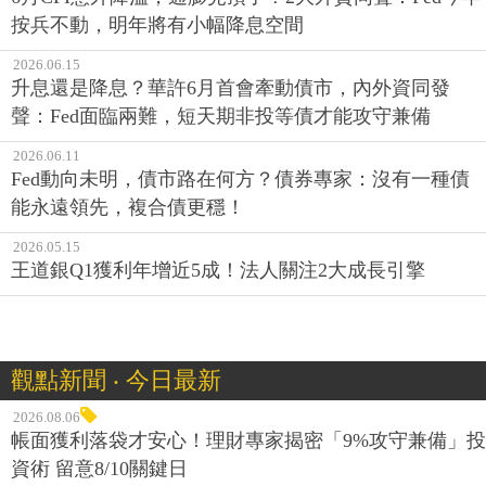
2026.07.15
6月CPI意外降溫，通膨見頂了？2大外資同聲：Fed今年
按兵不動，明年將有小幅降息空間
2026.06.15
升息還是降息？華許6月首會牽動債市，內外資同發
聲：Fed面臨兩難，短天期非投等債才能攻守兼備
2026.06.11
Fed動向未明，債市路在何方？債券專家：沒有一種債
能永遠領先，複合債更穩！
2026.05.15
王道銀Q1獲利年增近5成！法人關注2大成長引擎
觀點新聞 ‧ 今日最新
2026.08.06