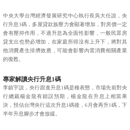
眾要投資，目標必須放遠，他並建議針對抗通膨資產
進行適當布局。
中央大學台灣經濟發展研究中心執行長吳大任說，央
行升息1碼，多屋貸款族壓力會顯著增加，對房價一定
會有壓抑作用，不過升息為全面性影響，一般民眾房
貸支出也勢必增加，在家庭所得沒有上升下，將對其
他消費產生排擠效應，可能會影響內需消費相關產業
的復甦。
專家解讀央行升息1碼
李鎮宇說，央行跟進升息1碼是種表態，市場先前對央
行總裁楊金龍有錯誤預期，楊金龍在升息上相當果
決，預估台灣央行這次升息1碼後，6月會再升1碼，下
半年升息腳步才會放緩。