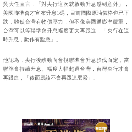
吳大任直言，「對央行這次就啟動升息感到意外」，
美國聯準會才宣布升息1碼，目前國際原油價格也已下
跌，雖然台灣有物價壓力，但不像美國通膨率嚴重，
台灣可以等聯準會升息幅度更大再跟進，「央行在這
時升息，動作有點急」。
他認為，央行後續動向會視聯準會升息步伐而定，當
聯準會持續升息、幅度大幅超過台灣，台灣央行才會
再跟進，「後面應該不會再跟這麼緊」。