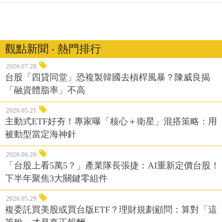
觀點新聞 ‧ 熱門排行
2026.07.28
台股「四貸同堂」恐複製韓國去槓桿風暴？陳威良揭
「融資體脂率」不高
2026.05.21
主動式ETF好夯！專家曝「核心＋衛星」混搭策略：用
被動型當定海神針
2026.06.26
「台股上看5萬5？」產業隊長張捷：AI重新定價台股！
下半年聚焦3大關鍵零組件
2026.05.29
複委託買美股或買台版ETF？理財規劃顧問：算對「這