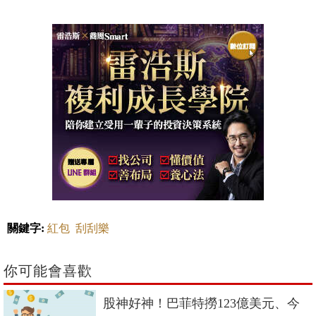
關鍵字:
紅包
刮刮樂
你可能會喜歡
股神好神！巴菲特撈123億美元、今