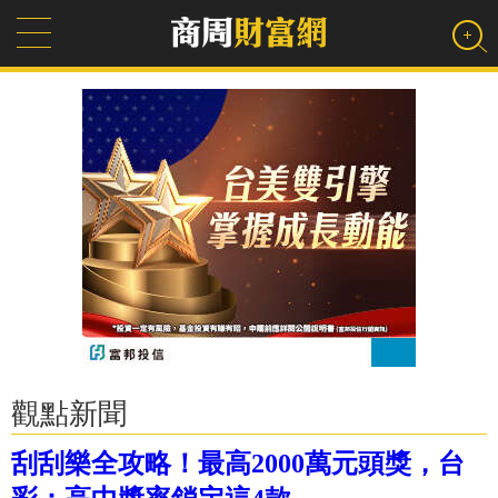
觀點新聞
刮刮樂全攻略！最高2000萬元頭獎，台