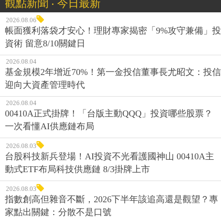
觀點新聞 ‧ 今日最新
2026.08.06
帳面獲利落袋才安心！理財專家揭密「9%攻守兼備」投
資術 留意8/10關鍵日
2026.08.04
基金規模2年增近70%！第一金投信董事長尤昭文：投信
迎向大資產管理時代
2026.08.04
00410A正式掛牌！「台版主動QQQ」投資哪些股票？
一次看懂AI供應鏈布局
2026.08.03
台股科技新兵登場！AI投資不光看護國神山 00410A主
動式ETF布局科技供應鏈 8/3掛牌上市
2026.08.03
指數創高但雜音不斷，2026下半年該追高還是觀望？專
家點出關鍵：分散不是口號