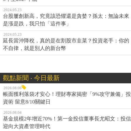
2024.05.23
台股屢創新高，究竟該恐懼還是貪婪？孫太：無論未來
是漲是跌，我只怕「這件事」
2024.05.23
延長當沖降稅，真的是在割股市韭菜？投資老手：你的
不自律，就是別人的新台幣
觀點新聞 ‧ 今日最新
2026.08.06
帳面獲利落袋才安心！理財專家揭密「9%攻守兼備」投
資術 留意8/10關鍵日
2026.08.04
基金規模2年增近70%！第一金投信董事長尤昭文：投信
迎向大資產管理時代