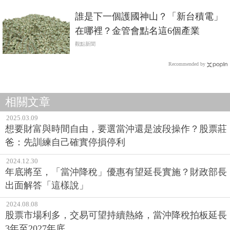
誰是下一個護國神山？「新台積電」
在哪裡？金管會點名這6個產業
觀點新聞
Recommended by
相關文章
2025.03.09
想要財富與時間自由，要選當沖還是波段操作？股票莊
爸：先訓練自己確實停損停利
2024.12.30
年底將至，「當沖降稅」優惠有望延長實施？財政部長
出面解答「這樣說」
2024.08.08
股票市場利多，交易可望持續熱絡，當沖降稅拍板延長
3年至2027年底