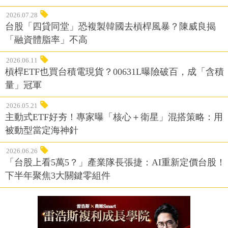
2026.07.28
台股「四貸同堂」恐複製韓國去槓桿風暴？陳威良揭
「融資體脂率」不高
2026.06.11
槓桿ETF也買台積電現貨？00631L曝險破百，成「含積
量」冠軍
2026.05.21
主動式ETF好夯！專家曝「核心＋衛星」混搭策略：用
被動型當定海神針
2026.06.26
「台股上看5萬5？」產業隊長張捷：AI重新定價台股！
下半年聚焦3大關鍵零組件