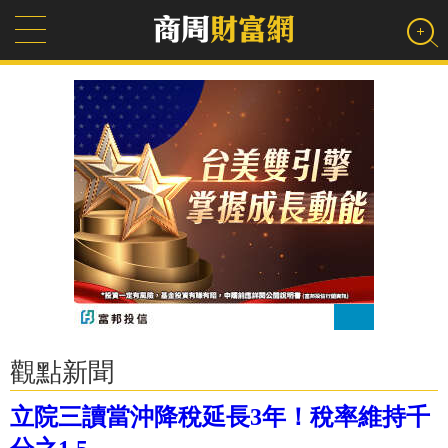
觀點新聞
立院三讀當沖降稅延長3年！稅率維持千