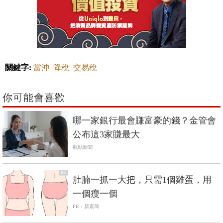
關鍵字:
當沖
降稅
交易稅
你可能會喜歡
哪一家銀行最會賺富豪的錢？金管會
公布這3家賺最大
觀點新聞
PR
肚腩一抓一大把，只需1個雞蛋，用
一個瘦一個
PR・新素簡