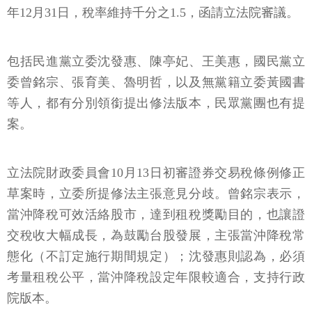
年12月31日，稅率維持千分之1.5，函請立法院審議。
包括民進黨立委沈發惠、陳亭妃、王美惠，國民黨立
委曾銘宗、張育美、魯明哲，以及無黨籍立委黃國書
等人，都有分別領銜提出修法版本，民眾黨團也有提
案。
立法院財政委員會10月13日初審證券交易稅條例修正
草案時，立委所提修法主張意見分歧。曾銘宗表示，
當沖降稅可效活絡股市，達到租稅獎勵目的，也讓證
交稅收大幅成長，為鼓勵台股發展，主張當沖降稅常
態化（不訂定施行期間規定）；沈發惠則認為，必須
考量租稅公平，當沖降稅設定年限較適合，支持行政
院版本。