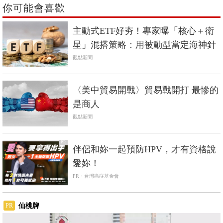
你可能會喜歡
主動式ETF好夯！專家曝「核心＋衛
星」混搭策略：用被動型當定海神針
觀點新聞
〈美中貿易開戰〉貿易戰開打 最慘的
是商人
觀點新聞
PR
伴侶和妳一起預防HPV，才有資格說
愛妳！
PR・台灣癌症基金會
仙桃牌
PR