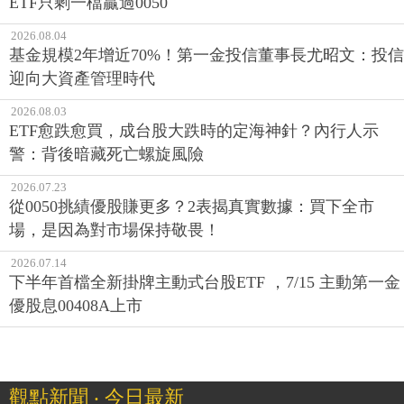
ETF只剩一檔贏過0050
2026.08.04
基金規模2年增近70%！第一金投信董事長尤昭文：投信
迎向大資產管理時代
2026.08.03
ETF愈跌愈買，成台股大跌時的定海神針？內行人示
警：背後暗藏死亡螺旋風險
2026.07.23
從0050挑績優股賺更多？2表揭真實數據：買下全市
場，是因為對市場保持敬畏！
2026.07.14
下半年首檔全新掛牌主動式台股ETF ，7/15 主動第一金
優股息00408A上市
觀點新聞 ‧ 今日最新