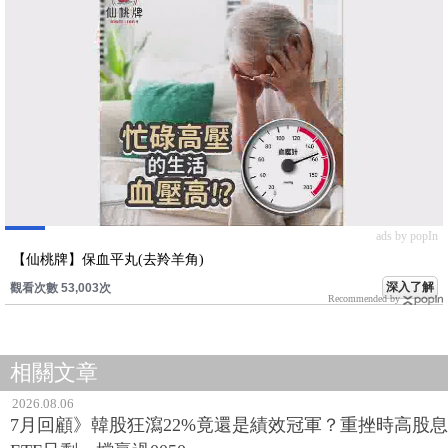
ads by popIn
【仙桃牌】保血平丸(去羚羊角)
深入了解
觀看次數 53,014次
Recommended by
相關文章
2026.08.06
7月回顧》韓股狂瀉22%竟還是績效冠軍？重挫時高股息