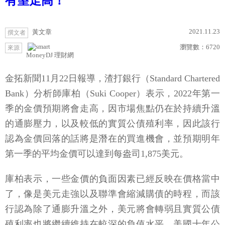
有望走高！
2021.11.23
黃文章
撰文者
瀏覽數：
6720
來源
MoneyDJ 理財網
金拓新聞11月22日報導，渣打銀行（Standard Chartered
Bank）分析師庫柏（Suki Cooper）表示，2022年第一
季的金價預期將會走高，因市場焦點仍在於持續升溫
的通膨壓力，以及較低的實質公債殖利率，因此該行
認為金價回落的話將是潛在的買進機會，並預期明年
第一季的平均金價可以達到每盎司1,875美元。
庫柏表示，一些金價的負面因素已經反映在價格當中
了，像是美元走強以及聯準會縮減購債的時程，而該
行認為除了通膨升溫之外，美元將會轉弱且實質公債
殖利率也將繼續維持在較深的負值水平。美國十年公