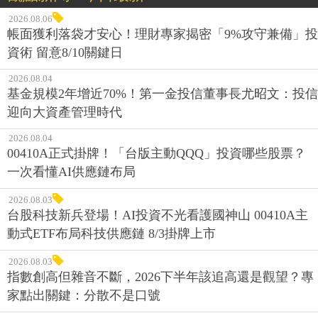
2026.08.06
帳面獲利落袋才安心！理財專家揭密「9%攻守兼備」投
資術 留意8/10關鍵日
2026.08.04
基金規模2年增近70%！第一金投信董事長尤昭文：投信
迎向大資產管理時代
2026.08.04
00410A正式掛牌！「台版主動QQQ」投資哪些股票？
一次看懂AI供應鏈布局
2026.08.03
台股科技新兵登場！AI投資不光看護國神山 00410A主
動式ETF布局科技供應鏈 8/3掛牌上市
2026.08.03
指數創高但雜音不斷，2026下半年該追高還是觀望？專
家點出關鍵：分散不是口號