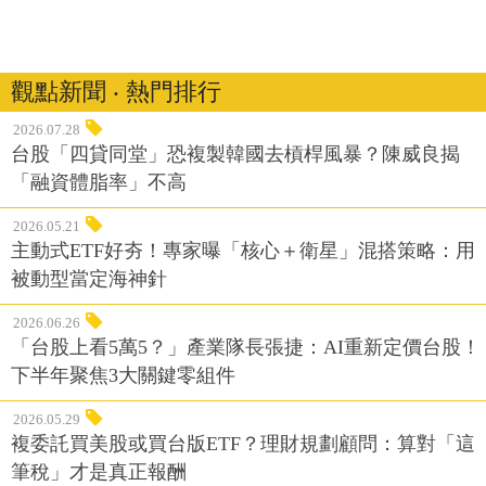
觀點新聞 ‧ 熱門排行
2026.07.28
台股「四貸同堂」恐複製韓國去槓桿風暴？陳威良揭
「融資體脂率」不高
2026.05.21
主動式ETF好夯！專家曝「核心＋衛星」混搭策略：用
被動型當定海神針
2026.06.26
「台股上看5萬5？」產業隊長張捷：AI重新定價台股！
下半年聚焦3大關鍵零組件
2026.05.29
複委託買美股或買台版ETF？理財規劃顧問：算對「這
筆稅」才是真正報酬