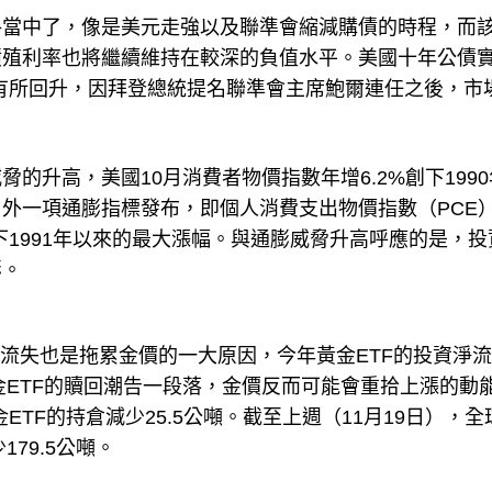
格當中了，像是美元走強以及聯準會縮減購債的時程，而
債殖利率也將繼續維持在較深的負值水平。美國十年公債
的水平有所回升，因拜登總統提名聯準會主席鮑爾連任之後，市
的升高，美國10月消費者物價指數年增6.2%創下199
外一項通膨指標發布，即個人消費支出物價指數（PCE
創下1991年以來的最大漲幅。與通膨威脅升高呼應的是，投
膨。
資流失也是拖累金價的一大原因，今年黃金ETF的投資淨
金ETF的贖回潮告一段落，金價反而可能會重拾上漲的動
ETF的持倉減少25.5公噸。截至上週（11月19日），全
179.5公噸。