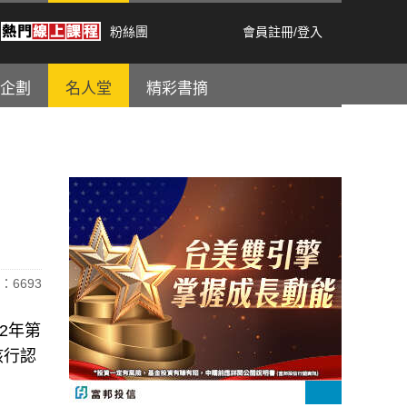
粉絲團
會員註冊
/
登入
企劃
名人堂
精彩書摘
：6693
22年第
該行認