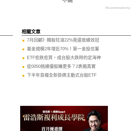
不高
Recommended by
相關文章
7月回顧》韓股狂瀉22%竟還是績效冠
基金規模2年增近70%！第一金投信董
ETF愈跌愈買，成台股大跌時的定海神
從0050挑績優股賺更多？2表揭真實
下半年首檔全新掛牌主動式台股ETF