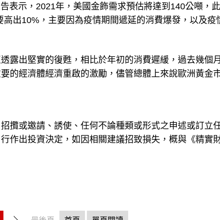
s）報告表示，2021年，美國金飾需求預估將達到140公噸，
還要高出10%，主要因為疫情期間遞延的消費爆發，以及疫
正透露出堅實的復甦，相比於年初的消費遲緩，過去幾個
重要的經濟體經濟重啟的激勵，儘管總體上來說歐洲黃金
、招攬或邀請、誘使、任何不論種類或形式之申述或訂立
自行作出投資決定，如因相關建議招致損失，概與《精實