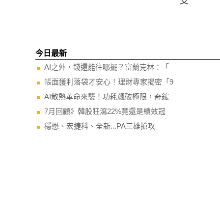
支
今日最新
AI之外，錢還能往哪擺？富蘭克林：「
帳面獲利落袋才安心！理財專家揭密「9
AI散熱革命來襲！功耗飆破極限，奇鋐
7月回顧》韓股狂瀉22%竟還是績效冠
穩懋、宏捷科、全新...PA三雄搶攻