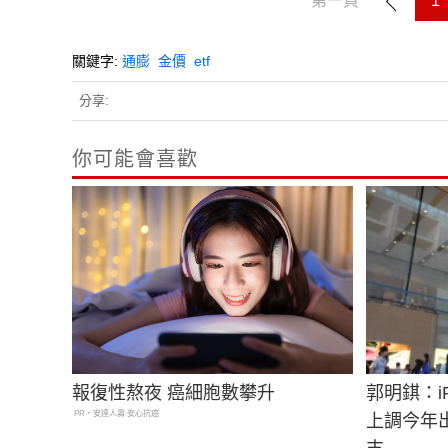
第一頁
1
關鍵字:
通膨
金價
etf
分享:
你可能會喜歡
報復性熬夜 癌細胞數攀升
郭明錤：i
PR・安達人壽 安心抗癌
上調今年出