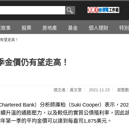
富故事
股票
房地產
基金
個人理財
特別
有望走高！
季金價仍有望走高！
撰文者：黃文章
2021.11.23
瀏覽數
artered Bank）分析師庫柏（Suki Cooper）表示，20
持續升溫的通膨壓力，以及較低的實質公債殖利率，因此
第一季的平均金價可以達到每盎司1,875美元。