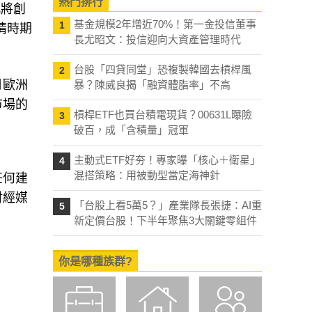
熱門排行
此將創
基金規模2年增近70%！第一金投信董事
1
情時期
長尤昭文：投信迎向大資產管理時代
台股「四貸同堂」恐複製韓國去槓桿風
2
月歐洲
暴？陳威良揭「融資體脂率」不高
市場的
槓桿ETF也買台積電現貨？00631L曝險
3
破百，成「含積量」冠軍
主動式ETF好夯！專家曝「核心＋衛星」
4
混搭策略：用被動型當定海神針
任何建
財經媒
「台股上看5萬5？」產業隊長張捷：AI重
5
新定價台股！下半年聚焦3大關鍵零組件
你是哪種族群?