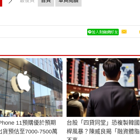
最後頁
首頁
單頁閱讀
Phone 11預購優於預期
台股「四貸同堂」恐複製韓國
貨預估至7000-7500萬
桿風暴？陳威良揭「融資體脂