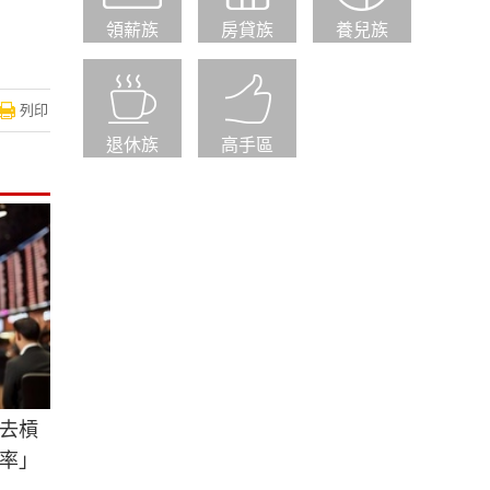
領薪族
房貸族
養兒族
列印
退休族
高手區
去槓
率」