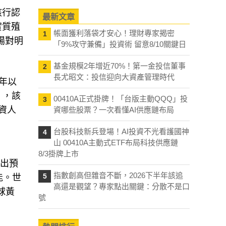
該行認
最新文章
實質殖
帳面獲利落袋才安心！理財專家揭密
1
場對明
「9%攻守兼備」投資術 留意8/10關鍵日
基金規模2年增近70%！第一金投信董事
2
長尤昭文：投信迎向大資產管理時代
0年以
），該
00410A正式掛牌！「台版主動QQQ」投
3
資人
資哪些股票？一次看懂AI供應鏈布局
台股科技新兵登場！AI投資不光看護國神
4
山 00410A主動式ETF布局科技供應鏈
8/3掛牌上市
流出預
指數創高但雜音不斷，2026下半年該追
5
能。世
高還是觀望？專家點出關鍵：分散不是口
球黃
號