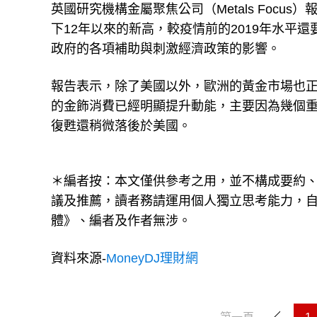
英國研究機構金屬聚焦公司（Metals Focu
下12年以來的新高，較疫情前的2019年水平
政府的各項補助與刺激經濟政策的影響。
報告表示，除了美國以外，歐洲的黃金市場也
的金飾消費已經明顯提升動能，主要因為幾個
復甦還稍微落後於美國。
＊編者按：本文僅供參考之用，並不構成要約
議及推薦，讀者務請運用個人獨立思考能力，
體》、編者及作者無涉。
資料來源-
MoneyDJ理財網