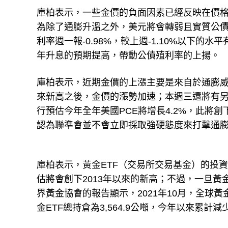
庫柏表示，一些金價的負面因素已經反映在價
為除了通膨升溫之外，美元將會轉弱且實質公
利率週一報-0.98%，較上週-1.10%以下
年升息的預期提高，帶動公債殖利率的上揚。
庫柏表示，近期金價的上漲主要是來自於通膨威脅
來新高之後，金價的漲勢加速；本週三還將有另
行預估今年全年美國PCE將增長4.2%，此將
認為聯準會並不會立即採取強硬態度來打擊通
庫柏表示，黃金ETF（交易所交易基金）的投
估將會創下2013年以來的新高；不過，一旦黃
界黃金協會的報告顯示，2021年10月，全球黃金
金ETF總持倉為3,564.9公噸，今年以來累計減少