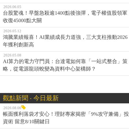
2026.06.05
台股驚魂！早盤急殺逾1400點後強彈，電子權值股領軍
收復45000點大關
2026.05.12
鴻騰業績報喜！AI業績成長力道強，三大支柱推動2026
年獲利創新高
2026.05.08
AI算力的電力守門員：台達電如何靠「一站式整合」策
略，從電源龍頭蛻變為資料中心架構師？
觀點新聞 ‧ 今日最新
2026.08.06
帳面獲利落袋才安心！理財專家揭密「9%攻守兼備」投
資術 留意8/10關鍵日