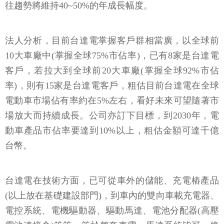
往趨勢將維持
40~50%
的年成長幅度。
法人分析，目前台達電掌握客戶群相當廣，以全球前
10
大車廠中
(
掌握全球
75%
市佔率
)
，已有
8
家是台達電
客戶，若拉大到全球前
20
大車廠
(
掌握全球
92%
市佔
率
)
，則有
15
家是台達電客戶，粗估目前台達電在全球
電動車市場佔有率約在
5%
左右，看好未來可望隨著市
場放大而持續成長。公司亦訂下目標，到
2030
年，電
動車產品市佔率要達到
10%
以上，粗估金額可達千億
台幣。
台達電在技術方面，已可從車外的儲能、充電樁產品
(
以上放在基礎建設部門
)
，到車內的雙向車載充電器、
電控系統、電機驅動器、驅動馬達、電池分配器
(
高壓