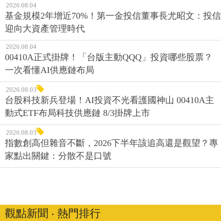
2026.08.04
基金規模2年增近70%！第一金投信董事長尤昭文：投信
迎向大資產管理時代
2026.08.04
00410A正式掛牌！「台版主動QQQ」投資哪些股票？
一次看懂AI供應鏈布局
2026.08.03
台股科技新兵登場！AI投資不光看護國神山 00410A主
動式ETF布局科技供應鏈 8/3掛牌上市
2026.08.03
指數創高但雜音不斷，2026下半年該追高還是觀望？專
家點出關鍵：分散不是口號
觀點新聞 ‧ 熱門排行