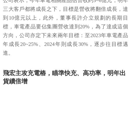
公司表示，今年車電相關產品佔營收約
5~6
億元，明年
三大客戶都將成長之下，目標是營收將翻倍成長，達
到
10
億元以上，此外，董事長許介立規劃的長期目
標，車電產品要佔集團營收達到
20%
，為了達成這個
方向，公司亦定下未來兩年目標：至
2023
年車電產品
年成長
20~25%
、
2024
年則成長
30%
，逐步往目標邁
進。
飛宏主攻充電樁，瞄準快充、高功率，明年出
貨續倍增