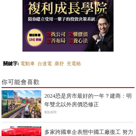
關鍵字:
電動車
台達電
康舒
充電樁
你可能會喜歡
2024恐是房市最好的一年？建商：明
年雙北以外房價恐修正
觀點新聞
多家跨國車企表態中國工廠復工 努力