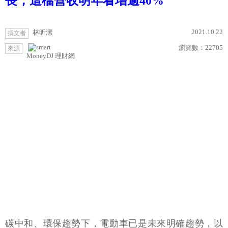
長，這檔營收明年看增逾40%
2021.10.22
林昕潔
撰文者
瀏覽數：
22705
來源
MoneyDJ 理財網
碳中和、環保趨勢下，電動車已是未來明確趨勢，以