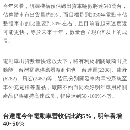
今年來看，研調機構預估總出貨車輛數將達
540
萬台，
佔整體車市出貨量約
5%
，而目標是到
2030
年電動車佔
整體車市的比重要到
30%
左右，且目前看起來速度還
可能更快，等於未來十年，數量會呈現
6
倍以上的成
長。
電動車出貨數量快速放大下，將有利於相關廠商出貨
動能，台灣電源供應器廠商包含：台達電
(2308)
、康舒
(6282)
、飛宏
(2457)
等，皆已分別開發車內電控系統至
車外充電樁等產品，廠商不約而同看好明年車用相關
產品仍將維持高速成長，幅度達到
50~100%
不等。
台達電今年電動車營收佔比約5%
，明年看增
40~50%