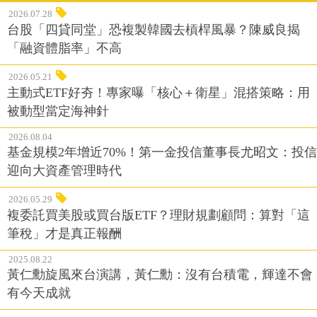
2026.07.28
台股「四貸同堂」恐複製韓國去槓桿風暴？陳威良揭
「融資體脂率」不高
2026.05.21
主動式ETF好夯！專家曝「核心＋衛星」混搭策略：用
被動型當定海神針
2026.08.04
基金規模2年增近70%！第一金投信董事長尤昭文：投信
迎向大資產管理時代
2026.05.29
複委託買美股或買台版ETF？理財規劃顧問：算對「這
筆稅」才是真正報酬
2025.08.22
黃仁勳旋風來台演講，黃仁勳：沒有台積電，輝達不會
有今天成就