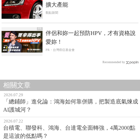
擴大產能
觀點新聞
PR
伴侶和妳一起預防HPV，才有資格說
愛妳！
PR・台灣癌症基金會
Recommended by
相關文章
2026.07.29
「總鋪師」進化論：鴻海如何靠併購，把製造底氣煉成
AI護城河？
2026.07.22
台積電、聯發科、鴻海、台達電全面轉強，4萬2000點
是這波的低點嗎？