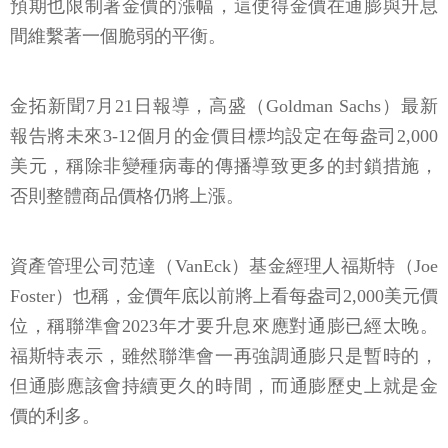
預期也限制著金價的漲幅，這使得金價在通膨與升息
間維繫著一個脆弱的平衡。
金拓新聞7月21日報導，高盛（Goldman Sachs）最新
報告將未來3-12個月的金價目標均設定在每盎司2,000
美元，稱除非變種病毒的傳播導致更多的封鎖措施，
否則整體商品價格仍將上漲。
資產管理公司范達（VanEck）基金經理人福斯特（Joe
Foster）也稱，金價年底以前將上看每盎司2,000美元價
位，稱聯準會2023年才要升息來應對通膨已經太晚。
福斯特表示，雖然聯準會一再強調通膨只是暫時的，
但通膨應該會持續更久的時間，而通膨歷史上就是金
價的利多。