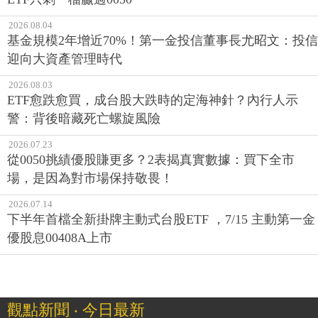
2026.08.04
基金規模2年增近70%！第一金投信董事長尤昭文：投信
迎向大資產管理時代
2026.08.03
ETF愈跌愈買，成台股大跌時的定海神針？內行人示
警：背後暗藏死亡螺旋風險
2026.07.23
從0050挑績優股賺更多？2表揭真實數據：買下全市
場，是因為對市場保持敬畏！
2026.07.14
下半年首檔全新掛牌主動式台股ETF ，7/15 主動第一金
優股息00408A上市
觀點新聞 ‧ 今日最新