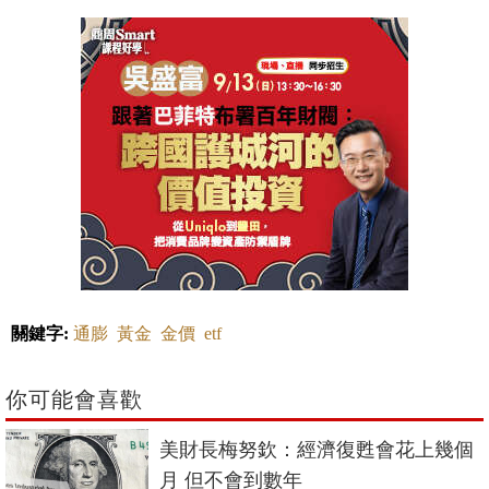
關鍵字:
通膨
黃金
金價
etf
你可能會喜歡
美財長梅努欽：經濟復甦會花上幾個
月 但不會到數年