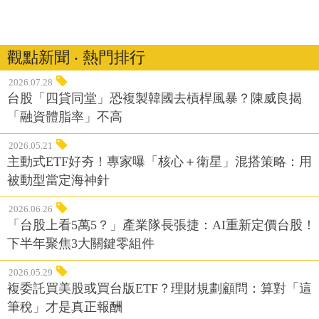
觀點新聞 ‧ 熱門排行
2026.07.28
台股「四貸同堂」恐複製韓國去槓桿風暴？陳威良揭
「融資體脂率」不高
2026.05.21
主動式ETF好夯！專家曝「核心＋衛星」混搭策略：用
被動型當定海神針
2026.06.26
「台股上看5萬5？」產業隊長張捷：AI重新定價台股！
下半年聚焦3大關鍵零組件
2026.05.29
複委託買美股或買台版ETF？理財規劃顧問：算對「這
筆稅」才是真正報酬