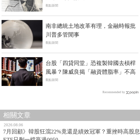
觀點新聞
南非總統土地改革有理，金融時報批
川普多管閒事
觀點新聞
台股「四貸同堂」恐複製韓國去槓桿
風暴？陳威良揭「融資體脂率」不高
觀點新聞
Recommended by
相關文章
2026.08.06
7月回顧》韓股狂瀉22%竟還是績效冠軍？重挫時高股息
ETF只剩一檔贏過0050