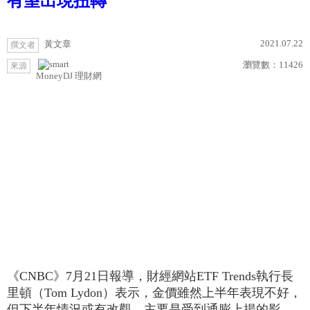
有望出現扭轉
2021.07.22
黃文章
撰文者
瀏覽數：
11426
來源
MoneyDJ 理財網
《CNBC》7月21日報導，財經網站ETF Trends執行長
里頓（Tom Lydon）表示，金價雖然上半年表現不好，
但下半年情況或有改觀，主要是受到通膨上揚的影