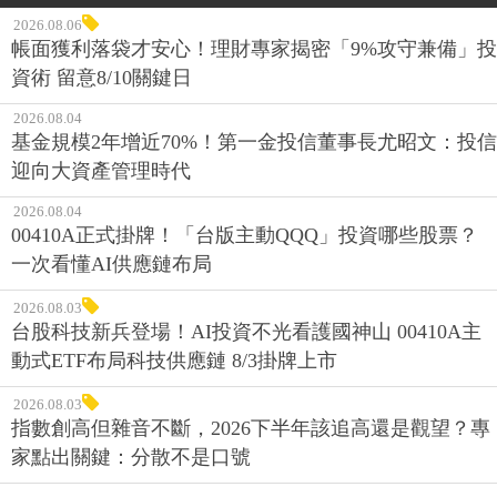
2026.08.06
帳面獲利落袋才安心！理財專家揭密「9%攻守兼備」投
資術 留意8/10關鍵日
2026.08.04
基金規模2年增近70%！第一金投信董事長尤昭文：投信
迎向大資產管理時代
2026.08.04
00410A正式掛牌！「台版主動QQQ」投資哪些股票？
一次看懂AI供應鏈布局
2026.08.03
台股科技新兵登場！AI投資不光看護國神山 00410A主
動式ETF布局科技供應鏈 8/3掛牌上市
2026.08.03
指數創高但雜音不斷，2026下半年該追高還是觀望？專
家點出關鍵：分散不是口號