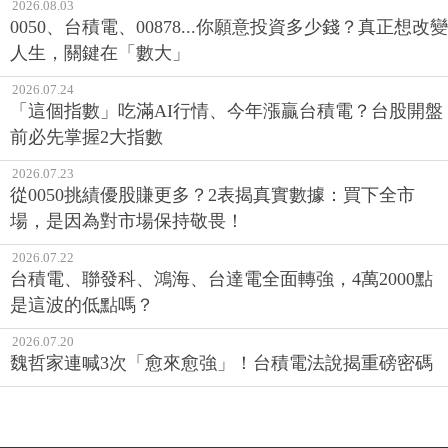
2026.08.03
0050、台積電、00878...你願意投資多少錢？真正想改變
人生，關鍵在「數大」
2026.07.24
「這個指數」吃滿AI行情、今年漲贏台積電？台股開盤
前必先掌握2大指數
2026.07.23
從0050挑績優股賺更多？2表揭真實數據：買下全市
場，是因為對市場保持敬畏！
2026.07.22
台積電、聯發科、鴻海、台達電全面轉強，4萬2000點
是這波的低點嗎？
2026.07.20
魏哲家連喊3次「愈來愈強」！台積電法說揭重磅密碼