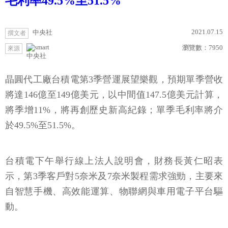
毛利率49.5%至51.5%
2021.07.15
中央社
撰文者
瀏覽數：
7950
來源
中央社
晶圓代工廠台積電第3季營運展望樂觀，預期單季營收
將達146億至149億美元，以中間值147.5億美元計算，
將季增11%，將再創歷史新高紀錄；單季毛利率將介
於49.5%至51.5%。
台積電下午舉行線上法人說明會，財務長黃仁昭表
示，第3季客戶對5奈米及7奈米製程需求強勁，主要來
自智慧手機、高效能運算、物聯網與車用電子平台驅
動。