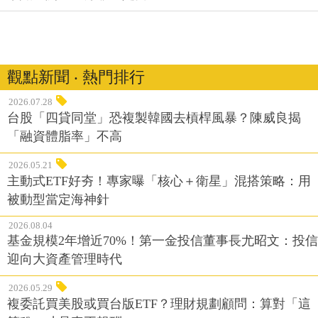
觀點新聞 ‧ 熱門排行
2026.07.28
台股「四貸同堂」恐複製韓國去槓桿風暴？陳威良揭
「融資體脂率」不高
2026.05.21
主動式ETF好夯！專家曝「核心＋衛星」混搭策略：用
被動型當定海神針
2026.08.04
基金規模2年增近70%！第一金投信董事長尤昭文：投信
迎向大資產管理時代
2026.05.29
複委託買美股或買台版ETF？理財規劃顧問：算對「這