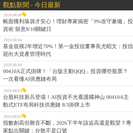
觀點新聞 ‧ 今日最新
2026.08.06
帳面獲利落袋才安心！理財專家揭密「9%攻守兼備」投
資術 留意8/10關鍵日
2026.08.04
基金規模2年增近70%！第一金投信董事長尤昭文：投信
迎向大資產管理時代
2026.08.04
00410A正式掛牌！「台版主動QQQ」投資哪些股票？
一次看懂AI供應鏈布局
2026.08.03
台股科技新兵登場！AI投資不光看護國神山 00410A主
動式ETF布局科技供應鏈 8/3掛牌上市
2026.08.03
指數創高但雜音不斷，2026下半年該追高還是觀望？專
家點出關鍵：分散不是口號