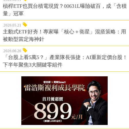
槓桿ETF也買台積電現貨？00631L曝險破百，成「含積
量」冠軍
2026.05.21
主動式ETF好夯！專家曝「核心＋衛星」混搭策略：用
被動型當定海神針
2026.06.26
「台股上看5萬5？」產業隊長張捷：AI重新定價台股！
下半年聚焦3大關鍵零組件