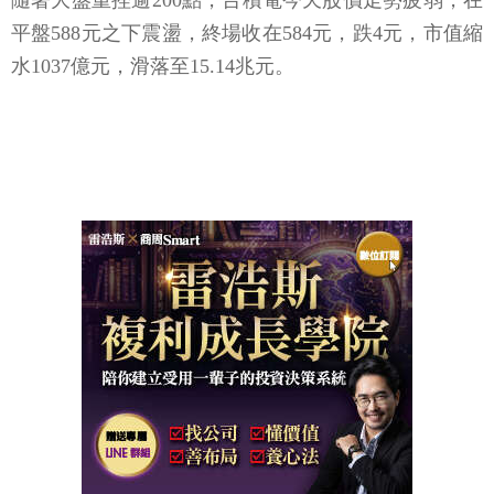
隨著大盤重挫逾200點，台積電今天股價走勢疲弱，在
平盤588元之下震盪，終場收在584元，跌4元，市值縮
水1037億元，滑落至15.14兆元。