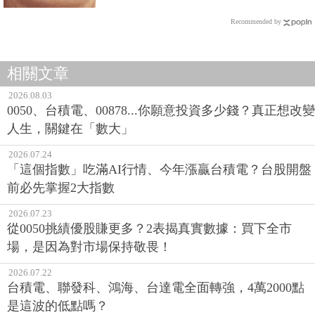
Recommended by
相關文章
2026.08.03
0050、台積電、00878...你願意投資多少錢？真正想改變
人生，關鍵在「數大」
2026.07.24
「這個指數」吃滿AI行情、今年漲贏台積電？台股開盤
前必先掌握2大指數
2026.07.23
從0050挑績優股賺更多？2表揭真實數據：買下全市
場，是因為對市場保持敬畏！
2026.07.22
台積電、聯發科、鴻海、台達電全面轉強，4萬2000點
是這波的低點嗎？