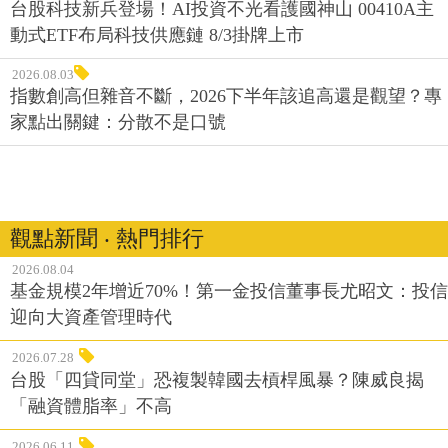
台股科技新兵登場！AI投資不光看護國神山 00410A主
動式ETF布局科技供應鏈 8/3掛牌上市
2026.08.03
指數創高但雜音不斷，2026下半年該追高還是觀望？專
家點出關鍵：分散不是口號
觀點新聞 ‧ 熱門排行
2026.08.04
基金規模2年增近70%！第一金投信董事長尤昭文：投信
迎向大資產管理時代
2026.07.28
台股「四貸同堂」恐複製韓國去槓桿風暴？陳威良揭
「融資體脂率」不高
2026.06.11