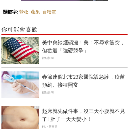
關鍵字:
營收
蘋果
台積電
你可能會喜歡
美中會談煙硝濃！美：不尋求衝突，
但歡迎「強硬競爭」
觀點新聞
春節連假北市23家醫院設急診，疫苗
預約、接種照常
觀點新聞
PR
起床就先做件事，沒三天小腹就不見
了! 肚子一天天變小！
PR・新素簡