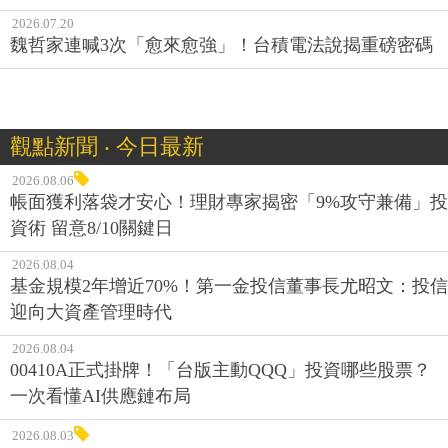
2026.07.20
魏哲家連喊3次「愈來愈強」！台積電法說揭重磅密碼
觀點新聞 ‧ 今日最新
2026.08.06
帳面獲利落袋才安心！理財專家揭密「9%攻守兼備」投
資術 留意8/10關鍵日
2026.08.04
基金規模2年增近70%！第一金投信董事長尤昭文：投信
迎向大資產管理時代
2026.08.04
00410A正式掛牌！「台版主動QQQ」投資哪些股票？
一次看懂AI供應鏈布局
2026.08.03