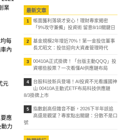
創業
最新文章
帳面獲利落袋才安心！理財專家揭密
1
「9%攻守兼備」投資術 留意8/10關鍵日
平均每
基金規模2年增近70%！第一金投信董事
2
長尤昭文：投信迎向大資產管理時代
輛車內
00410A正式掛牌！「台版主動QQQ」投
3
資哪些股票？一次看懂AI供應鏈布局
台股科技新兵登場！AI投資不光看護國神
4
式元
山 00410A主動式ETF布局科技供應鏈
8/3掛牌上市
指數創高但雜音不斷，2026下半年該追
5
高還是觀望？專家點出關鍵：分散不是口
主要應
號
及動力