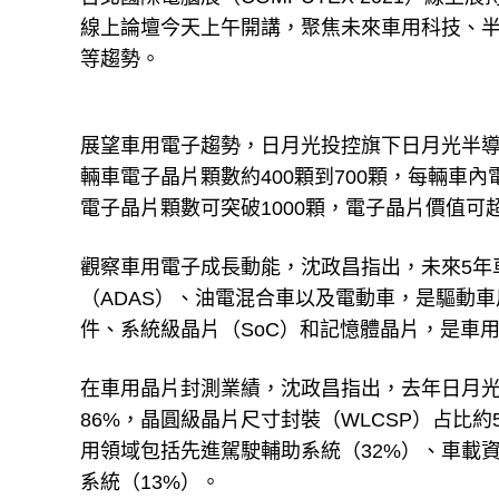
線上論壇今天上午開講，聚焦未來車用科技、半導
等趨勢。
展望車用電子趨勢，日月光投控旗下日月光半導
輛車電子晶片顆數約400顆到700顆，每輛車內
電子晶片顆數可突破1000顆，電子晶片價值可超
觀察車用電子成長動能，沈政昌指出，未來5年車載資
（ADAS）、油電混合車以及電動車，是驅動車
件、系統級晶片（SoC）和記憶體晶片，是車
在車用晶片封測業績，沈政昌指出，去年日月光
86%，晶圓級晶片尺寸封裝（WLCSP）占比約
用領域包括先進駕駛輔助系統（32%）、車載資
系統（13%）。