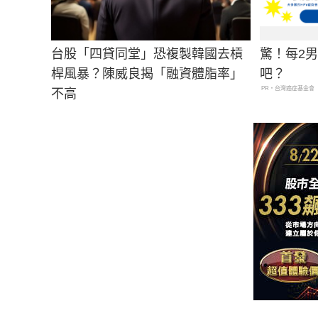
台股「四貸同堂」恐複製韓國去槓
驚！每2
桿風暴？陳威良揭「融資體脂率」
吧？
PR・台灣癌症基金會
不高