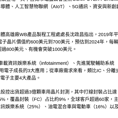
體、人工智慧物聯網（AIoT）、5G通訊、資安與新創
體高雄廠WB產品製程工程處處長沈政昌指出，2019年
電子晶片價值約600美元到700美元，預估到2024年，每
過800美元、有機會突破1000美元。
訊娛樂系統（infotainment）、先進駕駛輔助系統
用電子成長的3大應用；從車廠需求來看，類比IC、分離
用電子主要4大產品。
投控出貨超過3億顆車用晶片封測，其中打線封裝占比達
5%，覆晶封裝（FC）占比約9%，全球客戶超過60家，
訊娛樂系統（25%）、油電混合車與電動車（16%）以