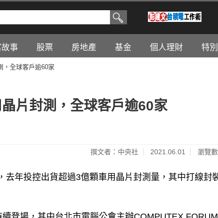
富故事
股票
房地產
基金
個人理財
特別
測，全球客戶逾60家
晶片封測，全球客戶逾60家
撰文者：中央社
2021.06.01
瀏覽數
，去年投控出貨超過3億顆車用晶片封測量，其中打線封
持續登場，其中台北市電腦公會主辦COMPUTEX FORUM 