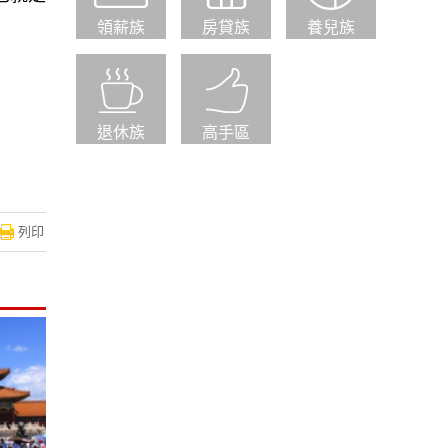
領薪族
房貸族
養兒族
退休族
高手區
列印