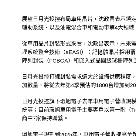
展望日月光投控布局車用晶片，沈政昌表示鎖定
輔助系統、以及油電混合車和電動車等4大領域
從車用晶片封裝形式來看，沈政昌表示，未來
埋系統整合技術（aEASI）；記憶體晶片採用
陣列封裝（FCBGA）和嵌入式晶圓級球柵陣列
日月光投控打線封裝需求遠大於設備供應程度
加數量，將從去年第4季預估的1800台增加到20
日月光投控旗下環旭電子去年車用電子營收規模約
統等；目前環旭車用電子主要客戶以第一階（Ti
商中7家保持聯繫。
環旭電子規劃到2025年，車用電子營收提高至