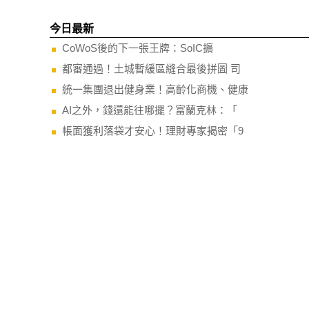
今日最新
CoWoS後的下一張王牌：SoIC擴
都審通過！土城暫緩區縫合最後拼圖 司
統一集團退出健身業！高齡化商機、健康
AI之外，錢還能往哪擺？富蘭克林：「
帳面獲利落袋才安心！理財專家揭密「9