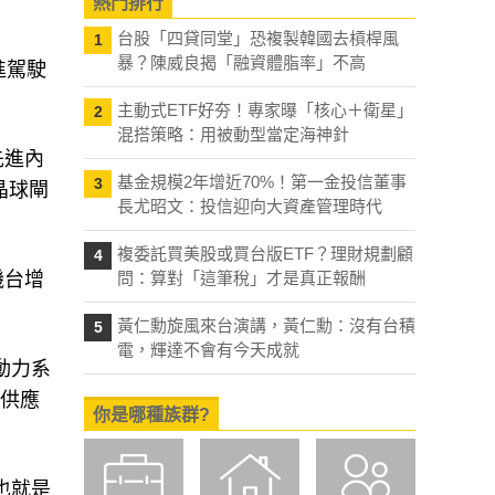
熱門排行
台股「四貸同堂」恐複製韓國去槓桿風
1
暴？陳威良揭「融資體脂率」不高
進駕駛
主動式ETF好夯！專家曝「核心＋衛星」
2
混搭策略：用被動型當定海神針
先進內
基金規模2年增近70%！第一金投信董事
3
晶球閘
長尤昭文：投信迎向大資產管理時代
複委託買美股或買台版ETF？理財規劃顧
4
機台增
問：算對「這筆稅」才是真正報酬
黃仁勳旋風來台演講，黃仁勳：沒有台積
5
電，輝達不會有今天成就
動力系
階供應
你是哪種族群?
也就是