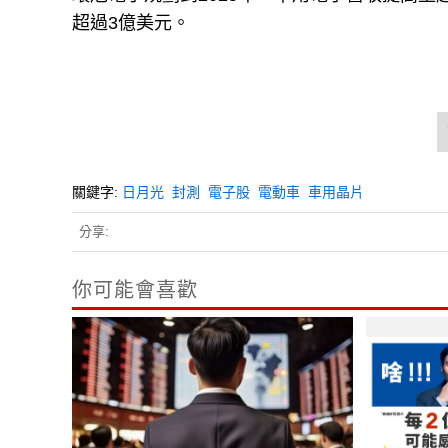
超過3億美元。
關鍵字:
日月光
封測
電子股
電動車
車用晶片
分享:
你可能會喜歡