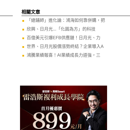
相關文章
「總鋪師」進化論：鴻海如何靠併購，把
欣興、日月光...「化圓為方」的科技
百億美元引爆EFB供應鏈！日月光、力
世界、日月光股價漲勢終結？企業導入A
鴻騰業績報喜！AI業績成長力道強，三