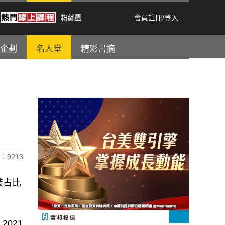
粉絲團
會員註冊
/
登入
企劃
名人堂
精彩書摘
：9213
裝占比
2021