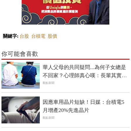
關鍵字:
台股
台積電
股價
你可能會喜歡
華人父母的共同疑問...為何子女總是
不回家？心理師真心嘆：長輩其實也
需要「學習相處」
觀點新聞
因應車用晶片短缺！日媒：台積電5
月增產20%先進晶片
觀點新聞