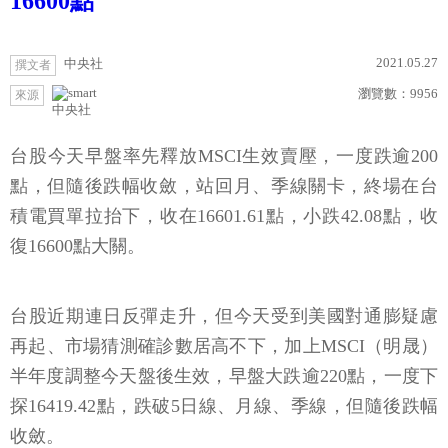
16600點
2021.05.27
中央社
撰文者
瀏覽數：
9956
來源
中央社
台股今天早盤率先釋放MSCI生效賣壓，一度跌逾200
點，但隨後跌幅收斂，站回月、季線關卡，終場在台
積電買單拉抬下，收在16601.61點，小跌42.08點，收
復16600點大關。
台股近期連日反彈走升，但今天受到美國對通膨疑慮
再起、市場猜測確診數居高不下，加上MSCI（明晟）
半年度調整今天盤後生效，早盤大跌逾220點，一度下
探16419.42點，跌破5日線、月線、季線，但隨後跌幅
收斂。