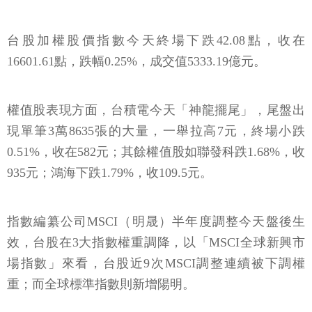
台股加權股價指數今天終場下跌42.08點，收在
16601.61點，跌幅0.25%，成交值5333.19億元。
權值股表現方面，台積電今天「神龍擺尾」，尾盤出
現單筆3萬8635張的大量，一舉拉高7元，終場小跌
0.51%，收在582元；其餘權值股如聯發科跌1.68%，收
935元；鴻海下跌1.79%，收109.5元。
指數編纂公司MSCI（明晟）半年度調整今天盤後生
效，台股在3大指數權重調降，以「MSCI全球新興市
場指數」來看，台股近9次MSCI調整連續被下調權
重；而全球標準指數則新增陽明。