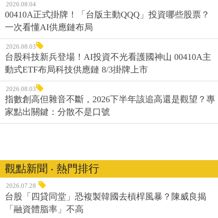
2026.08.04
00410A正式掛牌！「台版主動QQQ」投資哪些股票？
一次看懂AI供應鏈布局
2026.08.03
台股科技新兵登場！AI投資不光看護國神山 00410A主
動式ETF布局科技供應鏈 8/3掛牌上市
2026.08.03
指數創高但雜音不斷，2026下半年該追高還是觀望？專
家點出關鍵：分散不是口號
觀點新聞 ‧ 熱門排行
2026.07.28
台股「四貸同堂」恐複製韓國去槓桿風暴？陳威良揭
「融資體脂率」不高