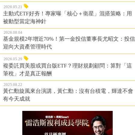
2026.05.21
主動式ETF好夯！專家曝「核心＋衛星」混搭策略：用
被動型當定海神針
2026.08.04
基金規模2年增近70%！第一金投信董事長尤昭文：投信
迎向大資產管理時代
2026.05.29
複委託買美股或買台版ETF？理財規劃顧問：算對「這
筆稅」才是真正報酬
2025.08.22
黃仁勳旋風來台演講，黃仁勳：沒有台積電，輝達不會
有今天成就