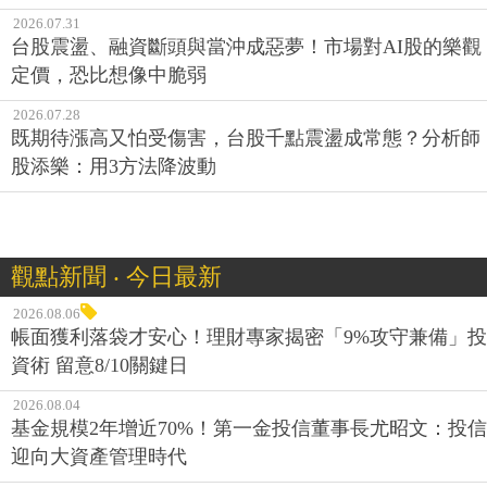
2026.07.31
台股震盪、融資斷頭與當沖成惡夢！市場對AI股的樂觀
定價，恐比想像中脆弱
2026.07.28
既期待漲高又怕受傷害，台股千點震盪成常態？分析師
股添樂：用3方法降波動
觀點新聞 ‧ 今日最新
2026.08.06
帳面獲利落袋才安心！理財專家揭密「9%攻守兼備」投
資術 留意8/10關鍵日
2026.08.04
基金規模2年增近70%！第一金投信董事長尤昭文：投信
迎向大資產管理時代