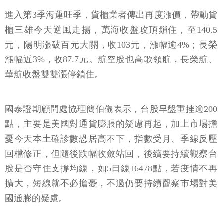
進入第3季海運旺季，貨櫃業者傳出再度漲價，帶動貨
櫃三雄今天逆風走揚，萬海收盤攻頂鎖住，至140.5
元，陽明漲破百元大關，收103元，漲幅逾4%；長榮
漲幅近3%，收87.7元。航空股也高歌領航，長榮航、
華航收盤雙雙漲停鎖住。
國泰證期顧問處協理簡伯儀表示，台股早盤重挫逾200
點，主要是美國對通貨膨脹的疑慮再起，加上市場擔
憂今天本土確診數恐居高不下，指數受月、季線反壓
回檔修正，但隨後跌幅收斂站回，後續要持續觀察台
股是否守住支撐均線，如5日線16478點，若疫情不再
擴大，短線就不必擔憂，不過仍要持續觀察市場對美
國通膨的疑慮。