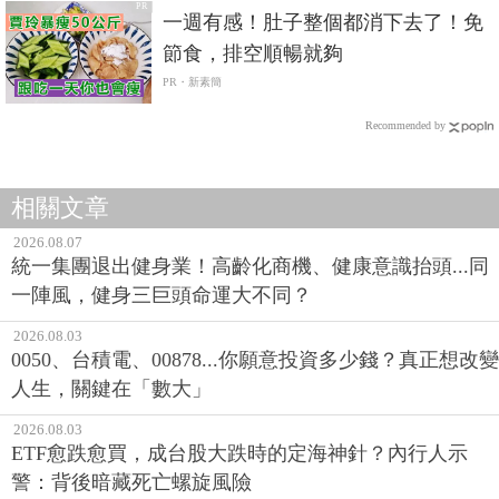
PR
一週有感！肚子整個都消下去了！免
節食，排空順暢就夠
PR・新素簡
Recommended by
相關文章
2026.08.07
統一集團退出健身業！高齡化商機、健康意識抬頭...同
一陣風，健身三巨頭命運大不同？
2026.08.03
0050、台積電、00878...你願意投資多少錢？真正想改變
人生，關鍵在「數大」
2026.08.03
ETF愈跌愈買，成台股大跌時的定海神針？內行人示
警：背後暗藏死亡螺旋風險