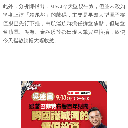
此外，分析師指出，MSCI今天盤後生效，但並未殺如
預期上演「殺尾盤」的戲碼，主要是早盤大型電子權
值股已先行下挫，由航運族群擔任撐盤焦點，但尾盤
台積電、鴻海、金融股等都出現大筆買單拉抬，致使
今天指數跌幅大幅收斂。