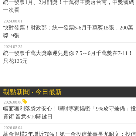
統一發票1月、2月開獎！千萬得主獎落台南，中獎號碼
一次看
2024.08.01
快對發票！財政部：統一發票5-6月千萬獎15張，200萬
獎19張
2024.07.25
統一發票千萬大獎幸運兒是你？5～6月千萬獎在7-11！
只花125元
觀點新聞 ‧ 今日最新
2026.08.06
帳面獲利落袋才安心！理財專家揭密「9%攻守兼備」投
資術 留意8/10關鍵日
2026.08.04
基金規模2年增近70%！第一金投信董事長尤昭文：投信