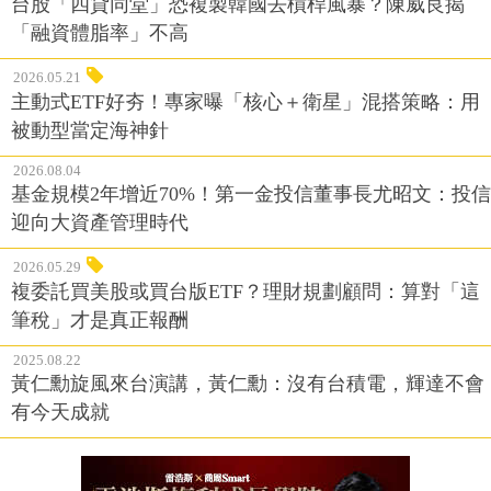
台股「四貸同堂」恐複製韓國去槓桿風暴？陳威良揭
「融資體脂率」不高
2026.05.21
主動式ETF好夯！專家曝「核心＋衛星」混搭策略：用
被動型當定海神針
2026.08.04
基金規模2年增近70%！第一金投信董事長尤昭文：投信
迎向大資產管理時代
2026.05.29
複委託買美股或買台版ETF？理財規劃顧問：算對「這
筆稅」才是真正報酬
2025.08.22
黃仁勳旋風來台演講，黃仁勳：沒有台積電，輝達不會
有今天成就