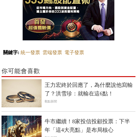
關鍵字:
統一發票
雲端發票
電子發票
你可能會喜歡
王力宏終於回應了，為什麼說他寫輸
了？洪雪珍：就輸在這6點！
觀點新聞
牛市繼續！8家投信投顧投票：下半
年「這4大亮點」是布局核心