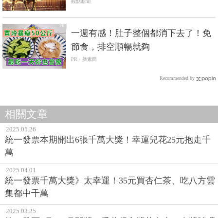
觀點新聞
PR
一週有感！肚子整個都消下去了！免
節食，排空順暢就夠
PR・新素簡
Recommended by
相關文章
2025.05.26
統一發票本期開出6張千萬大獎！幸運兒花25元抱走千
萬
2025.04.01
統一發票千萬大獎》太幸運！35元買杏仁茶、吃八方雲
集都中千萬
2025.03.25