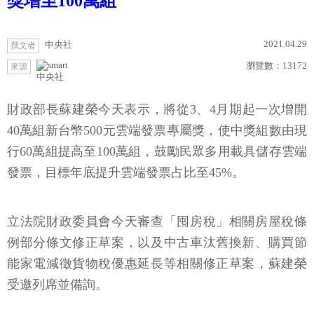
獎增至100萬組
2021.04.29
中央社
撰文者
瀏覽數：
13172
來源
中央社
財政部長蘇建榮今天表示，將從3、4月期起一次增開
40萬組新台幣500元雲端發票專屬獎，使中獎組數由現
行60萬組提高至100萬組，鼓勵民眾多用載具儲存雲端
發票，目標年底提升雲端發票占比至45%。
立法院財政委員會今天審查「囤房稅」相關房屋稅條
例部分條文修正草案，以及中古車汰舊換新、購買節
能家電減徵貨物稅優惠延長等相關修正草案，蘇建榮
受邀列席並備詢。