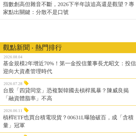
指數創高但雜音不斷，2026下半年該追高還是觀望？專
家點出關鍵：分散不是口號
觀點新聞 ‧ 熱門排行
2026.08.04
基金規模2年增近70%！第一金投信董事長尤昭文：投信
迎向大資產管理時代
2026.07.28
台股「四貸同堂」恐複製韓國去槓桿風暴？陳威良揭
「融資體脂率」不高
2026.06.11
槓桿ETF也買台積電現貨？00631L曝險破百，成「含積
量」冠軍