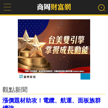
觀點新聞
漲價題材助攻！電纜、航運、面板族群