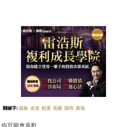
關鍵字:
面板
友達
航運
長榮
陽明
萬海
你可能會喜歡