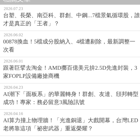
2026.07.23
台塑、長榮、南亞科、群創、中鋼...7檔景氣循環股，誰
才是真正的「王者」？
2026.06.02
00878換血！5檔成分股納入、4檔遭剔除，最新調整一
次看
2026.06.01
跟著巨擘去淘金！AMD擲百億美元拚2.5D先進封裝，3
家FOPLP設備廠搶商機
2026.04.23
AI潮下「面板系」的華麗轉身！群創、友達、頎邦轉型
成功！專家：務必留意3風險訊號
2026.04.16
AI算力撞上物理牆！「光進銅退」大戲開幕，台灣LED
老將靠這項「祕密武器」重返榮耀？