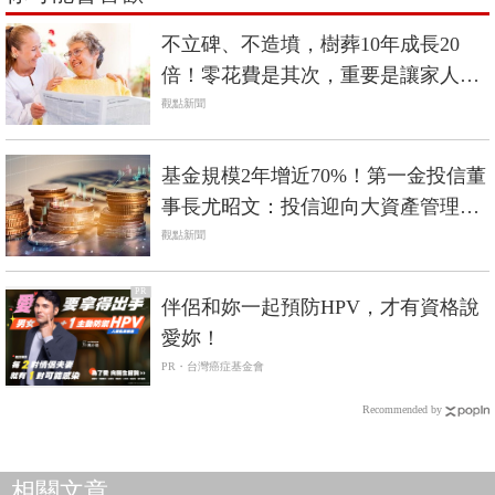
不立碑、不造墳，樹葬10年成長20
倍！零花費是其次，重要是讓家人能
夠喘口氣
觀點新聞
基金規模2年增近70%！第一金投信董
事長尤昭文：投信迎向大資產管理時
代
觀點新聞
PR
伴侶和妳一起預防HPV，才有資格說
愛妳！
PR・台灣癌症基金會
Recommended by
相關文章