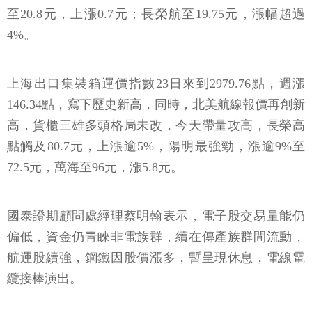
至20.8元，上漲0.7元；長榮航至19.75元，漲幅超過
4%。
上海出口集裝箱運價指數23日來到2979.76點，週漲
146.34點，寫下歷史新高，同時，北美航線報價再創新
高，貨櫃三雄多頭格局未改，今天帶量攻高，長榮高
點觸及80.7元，上漲逾5%，陽明最強勁，漲逾9%至
72.5元，萬海至96元，漲5.8元。
國泰證期顧問處經理蔡明翰表示，電子股交易量能仍
偏低，資金仍青睞非電族群，續在傳產族群間流動，
航運股續強，鋼鐵因股價漲多，暫呈現休息，電線電
纜接棒演出。