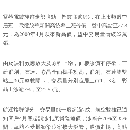
電器電纜族群走勢強勁，指數漲逾6%，在上市類股中
居冠，電纜股華新開高後攀上漲停價，盤中高點至27.3
元，為2000年4月以來新高價，盤中交易量衝破22萬
張。
由於缺料效應放大及原料上漲，面板漲價不停歇，三
雄群創、友達、彩晶全面攜手攻高，群創、友達雙雙
站上30元整數關卡，交易量分別位居上市1、3名。彩
晶上漲逾7%，至25.95元。
航運族群部分，交易量能一度超過2成。航空雙雄已通
知客戶4月底起調漲北美貨運運價，漲幅在20%至35%
間，華航不受機師染疫案擴大影響，股價走揚，高點