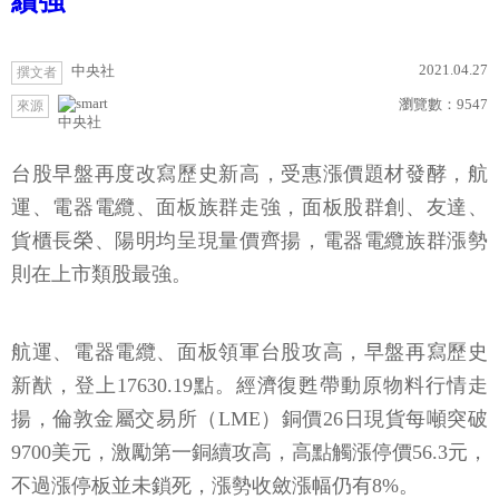
續強
2021.04.27
中央社
撰文者
瀏覽數：
9547
來源
中央社
台股早盤再度改寫歷史新高，受惠漲價題材發酵，航
運、電器電纜、面板族群走強，面板股群創、友達、
貨櫃長榮、陽明均呈現量價齊揚，電器電纜族群漲勢
則在上市類股最強。
航運、電器電纜、面板領軍台股攻高，早盤再寫歷史
新猷，登上17630.19點。經濟復甦帶動原物料行情走
揚，倫敦金屬交易所（LME）銅價26日現貨每噸突破
9700美元，激勵第一銅續攻高，高點觸漲停價56.3元，
不過漲停板並未鎖死，漲勢收斂漲幅仍有8%。