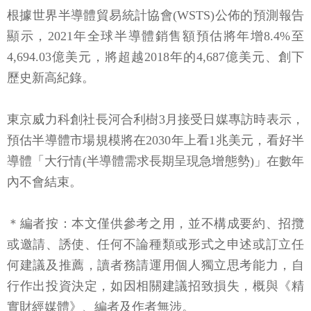
根據世界半導體貿易統計協會(WSTS)公佈的預測報告
顯示，2021年全球半導體銷售額預估將年增8.4%至
4,694.03億美元，將超越2018年的4,687億美元、創下
歷史新高紀錄。
東京威力科創社長河合利樹3月接受日媒專訪時表示，
預估半導體市場規模將在2030年上看1兆美元，看好半
導體「大行情(半導體需求長期呈現急增態勢)」在數年
內不會結束。
＊編者按：本文僅供參考之用，並不構成要約、招攬
或邀請、誘使、任何不論種類或形式之申述或訂立任
何建議及推薦，讀者務請運用個人獨立思考能力，自
行作出投資決定，如因相關建議招致損失，概與《精
實財經媒體》、編者及作者無涉。