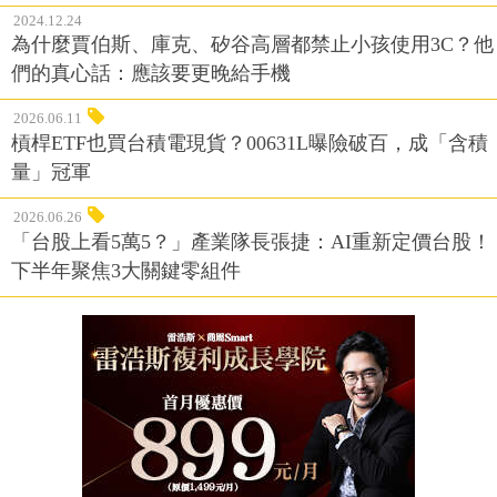
2024.12.24
為什麼賈伯斯、庫克、矽谷高層都禁止小孩使用3C？他
們的真心話：應該要更晚給手機
2026.06.11
槓桿ETF也買台積電現貨？00631L曝險破百，成「含積
量」冠軍
2026.06.26
「台股上看5萬5？」產業隊長張捷：AI重新定價台股！
下半年聚焦3大關鍵零組件