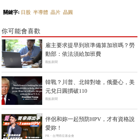
關鍵字:
日股
半導體
晶片
晶圓
你可能會喜歡
雇主要求提早到班準備算加班嗎？勞
動部：依法須給加班費
觀點新聞
韓戰？川普、北韓對嗆，俄憂心，美
元兌日圓摜破110
觀點新聞
PR
伴侶和妳一起預防HPV，才有資格說
愛妳！
PR・台灣癌症基金會