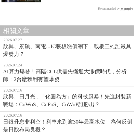
Recommended by
相關文章
2026.07.27
欣興、景碩、南電...IC載板漲價潮下，載板三雄誰最具
爆發力？
2026.07.24
AI算力爆發！高階CCL供需失衡迎大漲價時代，分析
師：2台廠獲利有望爆發
2026.07.16
欣興、日月光...「化圓為方」的科技風暴！先進封裝新
戰場：CoWoS、CoPoS、CoWoP誰勝出？
2026.07.16
日銀升息非利空！利率來到逾30年最高水位，為何反倒
是日股布局良機？