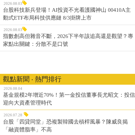
2026.08.03
台股科技新兵登場！AI投資不光看護國神山 00410A主
動式ETF布局科技供應鏈 8/3掛牌上市
2026.08.03
指數創高但雜音不斷，2026下半年該追高還是觀望？專
家點出關鍵：分散不是口號
觀點新聞 ‧ 熱門排行
2026.08.04
基金規模2年增近70%！第一金投信董事長尤昭文：投信
迎向大資產管理時代
2026.07.28
台股「四貸同堂」恐複製韓國去槓桿風暴？陳威良揭
「融資體脂率」不高