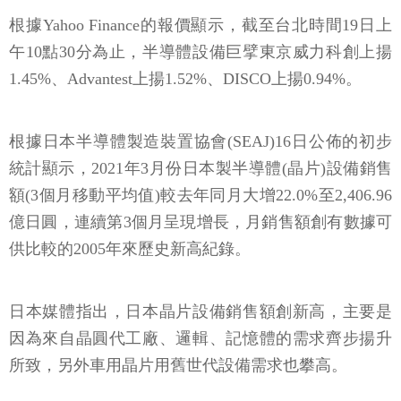
根據Yahoo Finance的報價顯示，截至台北時間19日上
午10點30分為止，半導體設備巨擘東京威力科創上揚
1.45%、Advantest上揚1.52%、DISCO上揚0.94%。
根據日本半導體製造裝置協會(SEAJ)16日公佈的初步
統計顯示，2021年3月份日本製半導體(晶片)設備銷售
額(3個月移動平均值)較去年同月大增22.0%至2,406.96
億日圓，連續第3個月呈現增長，月銷售額創有數據可
供比較的2005年來歷史新高紀錄。
日本媒體指出，日本晶片設備銷售額創新高，主要是
因為來自晶圓代工廠、邏輯、記憶體的需求齊步揚升
所致，另外車用晶片用舊世代設備需求也攀高。