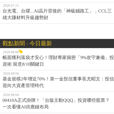
2026.07.15
台光電、台燿...AI晶片背後的「神級鋪路工」，CCL三
雄大賺材料升級趨勢財
觀點新聞 ‧ 今日最新
2026.08.06
帳面獲利落袋才安心！理財專家揭密「9%攻守兼備」投
資術 留意8/10關鍵日
2026.08.04
基金規模2年增近70%！第一金投信董事長尤昭文：投信
迎向大資產管理時代
2026.08.04
00410A正式掛牌！「台版主動QQQ」投資哪些股票？
一次看懂AI供應鏈布局