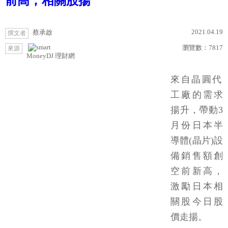
前高；相關股揚
2021.04.19
蔡承啟
撰文者
瀏覽數：
7817
來源
MoneyDJ 理財網
來自晶圓代
工廠的需求
揚升，帶動3
月份日本半
導體(晶片)設
備銷售額創
空前新高，
激勵日本相
關股今日股
價走揚。