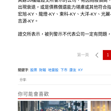
其餘16檔遭證交所警示的公司，有因為股價高，
出現衰退，或是債務償還能力堪慮或其他符合指標
宏旭-KY、龍燈-KY、東科-KY、大洋-KY、光麗
吉源-KY。
證交所表示，被列警示不代表公司一定有問題
第一頁
1
關鍵字:
股票
財報
地雷股
下市
康友
KY
分享:
你可能會喜歡