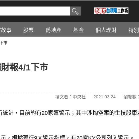
富故事
股票
房地產
基金
個人理財
特別
1下市
財報4/1下市
撰文者：中央社
2021.03.24
瀏覽數：
統計，目前約有20家遭警示；其中涉掏空案的生技股康友
。
示，根據現行9大警示指標，有20家KY公司列入警示。