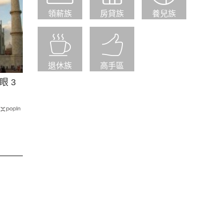
領薪族
房貸族
養兒族
退休族
高手區
 3