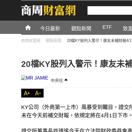
ETF
今日最新
觀點新聞
致
商周財富網
觀點新聞
20檔KY股列入警示！康友未補財報4/
20檔KY股列入警示！康友未補
中央社
KY公司（外商第一上市）風暴受到矚目，證交所
未在今天前補交財報，依規定將在4月1日下市
證交所董事長許璋瑤今天在立法院財政委員會表