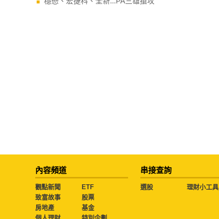
穩懋、宏捷科、全新...PA三雄搶攻
內容頻道
串接查詢
觀點新聞
ETF
選股
理財小工具
致富故事
股票
房地產
基金
個人理財
特別企劃