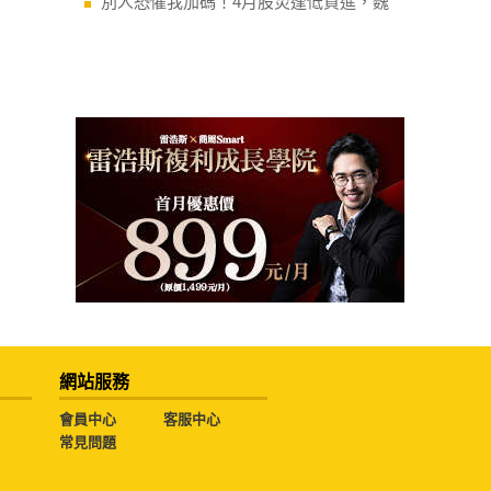
別人恐懼我加碼！4月股災逢低買進，魏
網站服務
會員中心
客服中心
常見問題