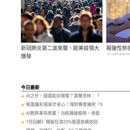
新冠肺炎第二波來襲，歐美疫情大
報復性熬
PR・安達人壽 安心抗
爆發
今日最新
AI之外，錢還能往哪擺？富蘭克林：「
帳面獲利落袋才安心！理財專家揭密「9
AI散熱革命來襲！功耗飆破極限，奇鋐
7月回顧》韓股狂瀉22%竟還是績效冠