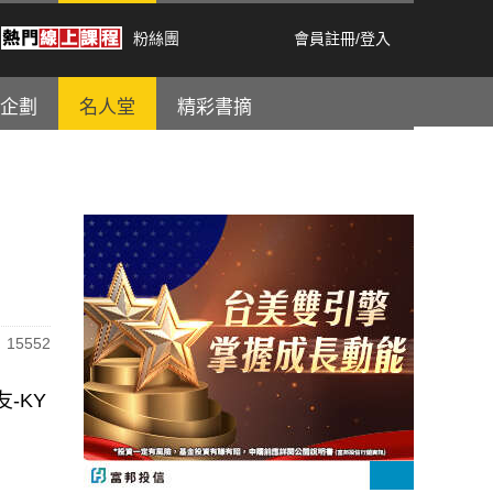
粉絲團
會員註冊
/
登入
企劃
名人堂
精彩書摘
15552
-KY