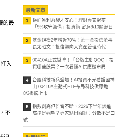
最新文章
帳面獲利落袋才安心！理財專家揭密
1
報的最
「9%攻守兼備」投資術 留意8/10關鍵日
基金規模2年增近70%！第一金投信董事
2
長尤昭文：投信迎向大資產管理時代
00410A正式掛牌！「台版主動QQQ」投
3
被打入
資哪些股票？一次看懂AI供應鏈布局
台股科技新兵登場！AI投資不光看護國神
4
山 00410A主動式ETF布局科技供應鏈
8/3掛牌上市
指數創高但雜音不斷，2026下半年該追
5
，不
高還是觀望？專家點出關鍵：分散不是口
號