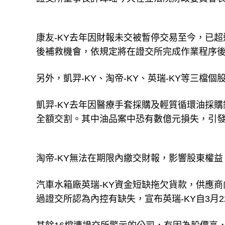
康友-KY去年因財報未交被暫停交易至今，已超
後補救機會，依規定將在證交所完成作業程序後
另外，凱羿-KY、淘帝-KY、英瑞-KY等三檔
凱羿-KY去年因醫療手套採購及輕質循環油採購
全額交割。其中油品案中恐有數億元損失，引
淘帝-KY無法在期限內繳交財報，影響股東權益
汽車水箱廠英瑞-KY資金短缺拖欠貨款，供應
過證交所認為內控有缺失，宣布英瑞-KY自3月