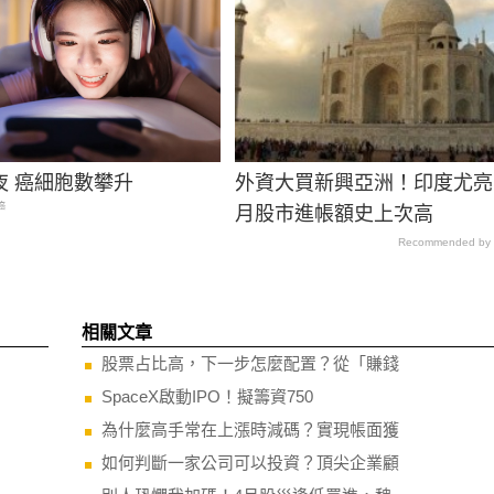
夜 癌細胞數攀升
外資大買新興亞洲！印度尤亮眼
癌
月股市進帳額史上次高
Recommended by
相關文章
股票占比高，下一步怎麼配置？從「賺錢
SpaceX啟動IPO！擬籌資750
為什麼高手常在上漲時減碼？實現帳面獲
如何判斷一家公司可以投資？頂尖企業顧