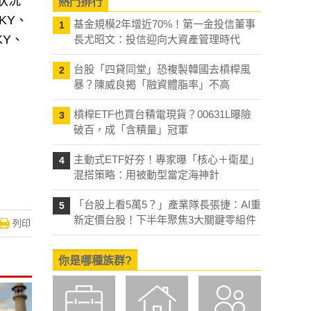
狀況
熱門排行
KY、
基金規模2年增近70%！第一金投信董事
1
KY、
長尤昭文：投信迎向大資產管理時代
台股「四貸同堂」恐複製韓國去槓桿風
2
暴？陳威良揭「融資體脂率」不高
槓桿ETF也買台積電現貨？00631L曝險
3
破百，成「含積量」冠軍
主動式ETF好夯！專家曝「核心＋衛星」
4
混搭策略：用被動型當定海神針
「台股上看5萬5？」產業隊長張捷：AI重
5
新定價台股！下半年聚焦3大關鍵零組件
列印
你是哪種族群?