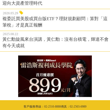
迎向大資產管理時代
2026.05.29
複委託買美股或買台版ETF？理財規劃顧問：算對「這
筆稅」才是真正報酬
2025.08.22
黃仁勳旋風來台演講，黃仁勳：沒有台積電，輝達不會
有今天成就
客戶服務專線：02-2510-8888傳真：02-2503-6989