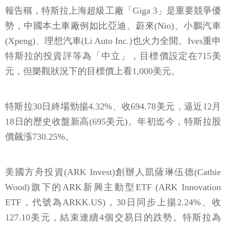
報告稱，特斯拉上海超級工廠「Giga 3」是重要競爭優
勢，中國本土車廠例如比亞迪、蔚來(Nio)、小鵬汽車
(Xpeng)、理想汽車(Li Auto Inc.)也火力全開。Ives重申
特斯拉的投資評等為「中立」，目標價設定在715美
元，但樂觀狀況下的目標價上看1,000美元。
特斯拉30日終場勁揚4.32%、收694.78美元，逼近12月
18日的歷史收盤新高(695美元)。年初迄今，特斯拉股
價飆漲730.25%。
美國方舟投資(ARK Invest)創辦人凱薩琳伍德(Cathie
Wood)旗下的ARK新興主動型ETF (ARK Innovation
ETF，代號為ARKK.US)，30日同步上揚2.24%、收
127.10美元，結束連續4個交易日的跌勢。特斯拉為