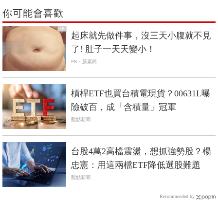
你可能會喜歡
PR
起床就先做件事，沒三天小腹就不見
了! 肚子一天天變小！
PR・新素簡
槓桿ETF也買台積電現貨？00631L曝
險破百，成「含積量」冠軍
觀點新聞
台股4萬2高檔震盪，想抓強勢股？楊
忠憲：用這兩檔ETF降低選股難題
觀點新聞
Recommended by