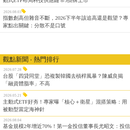
動式ETF布局科技供應鏈 8/3掛牌上市
2026.08.03
指數創高但雜音不斷，2026下半年該追高還是觀望？專
家點出關鍵：分散不是口號
觀點新聞 ‧ 熱門排行
2026.07.28
台股「四貸同堂」恐複製韓國去槓桿風暴？陳威良揭
「融資體脂率」不高
2026.05.21
主動式ETF好夯！專家曝「核心＋衛星」混搭策略：用
被動型當定海神針
2026.08.04
基金規模2年增近70%！第一金投信董事長尤昭文：投信