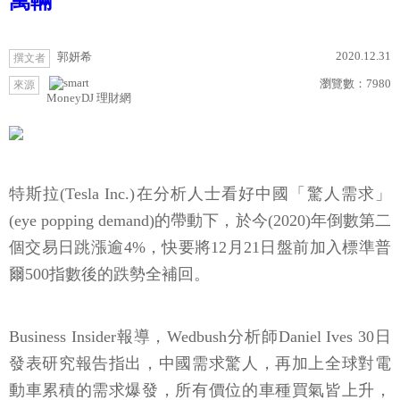
萬輛
2020.12.31
郭妍希
撰文者
瀏覽數：
7980
來源
MoneyDJ 理財網
特斯拉(Tesla Inc.)在分析人士看好中國「驚人需求」
(eye popping demand)的帶動下，於今(2020)年倒數第二
個交易日跳漲逾4%，快要將12月21日盤前加入標準普
爾500指數後的跌勢全補回。
Business Insider報導，Wedbush分析師Daniel Ives 30日
發表研究報告指出，中國需求驚人，再加上全球對電
動車累積的需求爆發，所有價位的車種買氣皆上升，