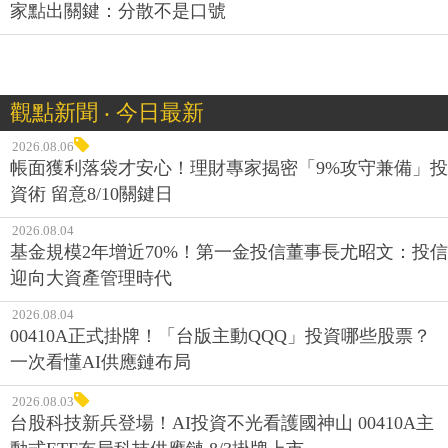
家點出關鍵：分散不是口號
觀點新聞 ‧ 今日最新
2026.08.06
帳面獲利落袋才安心！理財專家揭密「9%攻守兼備」投
資術 留意8/10關鍵日
2026.08.04
基金規模2年增近70%！第一金投信董事長尤昭文：投信
迎向大資產管理時代
2026.08.04
00410A正式掛牌！「台版主動QQQ」投資哪些股票？
一次看懂AI供應鏈布局
2026.08.03
台股科技新兵登場！AI投資不光看護國神山 00410A主