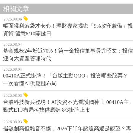
相關文章
2026.08.06
帳面獲利落袋才安心！理財專家揭密「9%攻守兼備」投
資術 留意8/10關鍵日
2026.08.04
基金規模2年增近70%！第一金投信董事長尤昭文：投信
迎向大資產管理時代
2026.08.04
00410A正式掛牌！「台版主動QQQ」投資哪些股票？
一次看懂AI供應鏈布局
2026.08.03
台股科技新兵登場！AI投資不光看護國神山 00410A主
動式ETF布局科技供應鏈 8/3掛牌上市
2026.08.03
指數創高但雜音不斷，2026下半年該追高還是觀望？專