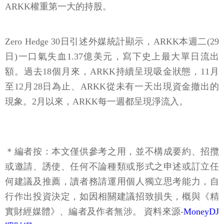
ARKK權重第一大的持股。
Zero Hedge 30日引述外媒統計顯示，ARKK本週二(29
日)一口氣失血1.37億美元，寫下史上最大單日流出
額。過去18個月來，ARKK持續呈現吸金狀態，11月
至12月28日為止、ARKK從未有一天出現資金撤出的
現象。2月以來，ARKK每一週都呈現淨流入。
＊編者按：本文僅供參考之用，並不構成要約、招攬
或邀請、誘使、任何不論種類或形式之申述或訂立任
何建議及推薦，讀者務請運用個人獨立思考能力，自
行作出投資決定，如因相關建議招致損失，概與《精
實財經媒體》、編者及作者無涉。 資料來源-
MoneyDJ